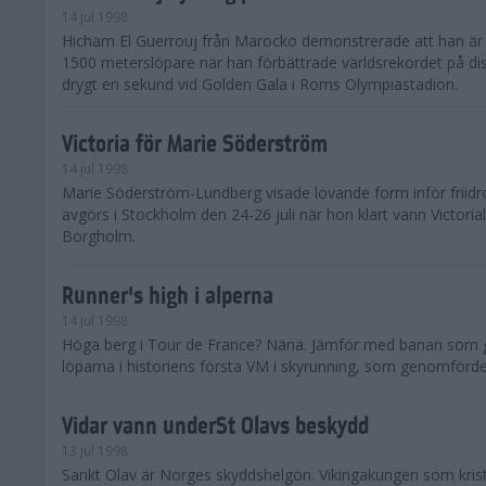
14 jul 1998
Hicham El Guerrouj från Marocko demonstrerade att han är 
1500 meterslöpare när han förbättrade världsrekordet på d
drygt en sekund vid Golden Gala i Roms Olympiastadion.
Victoria för Marie Söderström
14 jul 1998
Marie Söderström-Lundberg visade lovande form inför friid
avgörs i Stockholm den 24-26 juli när hon klart vann Victoria
Borgholm.
Runner's high i alperna
14 jul 1998
Höga berg i Tour de France? Nänä. Jämför med banan som
löparna i historiens första VM i skyrunning, som genomförde
Vidar vann underSt Olavs beskydd
13 jul 1998
Sankt Olav är Norges skyddshelgon. Vikingakungen som kris