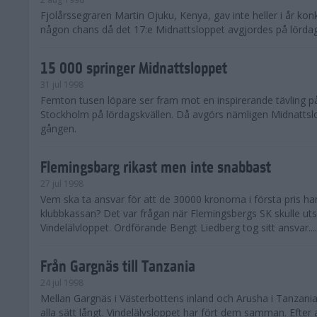
Fjolårssegraren Martin Ojuku, Kenya, gav inte heller i år ko
någon chans då det 17:e Midnattsloppet avgjordes på lördag
15 000 springer Midnattsloppet
31 jul 1998
Femton tusen löpare ser fram mot en inspirerande tävling 
Stockholm på lördagskvällen. Då avgörs nämligen Midnattslo
gången.
Flemingsbarg rikast men inte snabbast
27 jul 1998
Vem ska ta ansvar för att de 30000 kronorna i första pris ha
klubbkassan? Det var frågan när Flemingsbergs SK skulle uts
Vindelälvloppet. Ordförande Bengt Liedberg tog sitt ansvar....
Från Gargnäs till Tanzania
24 jul 1998
Mellan Gargnäs i Västerbottens inland och Arusha i Tanzania
alla sätt långt. Vindelälvsloppet har fört dem samman. Efter a