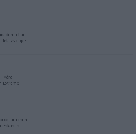
månaderna har
indelälvsloppet
 i våra
ven Extreme
 populära men -
amerikanen