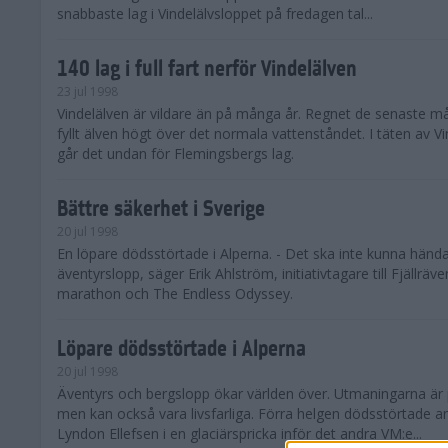
snabbaste lag i Vindelälvsloppet på fredagen tal...
140 lag i full fart nerför Vindelälven
23 jul 1998
Vindelälven är vildare än på många år. Regnet de senaste 
fyllt älven högt över det normala vattenståndet. I täten av V
går det undan för Flemingsbergs lag.
Bättre säkerhet i Sverige
20 jul 1998
En löpare dödsstörtade i Alperna. - Det ska inte kunna hända
äventyrslopp, säger Erik Ahlström, initiativtagare till Fjällrä
marathon och The Endless Odyssey.
Löpare dödsstörtade i Alperna
20 jul 1998
Äventyrs och bergslopp ökar världen över. Utmaningarna är
men kan också vara livsfarliga. Förra helgen dödsstörtade 
Lyndon Ellefsen i en glaciärspricka inför det andra VM:e...