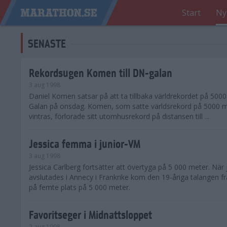
Start
Ny
SENASTE
Rekordsugen Komen till DN-galan
3 aug 1998
Daniel Komen satsar på att ta tillbaka världrekordet på 500
Galan på onsdag. Komen, som satte världsrekord på 5000 me
vintras, förlorade sitt utomhusrekord på distansen till ...
Jessica femma i junior-VM
3 aug 1998
Jessica Carlberg fortsätter att övertyga på 5 000 meter. När
avslutades i Annecy i Frankrike kom den 19-åriga talangen 
på femte plats på 5 000 meter.
Favoritseger i Midnattsloppet
2 aug 1998