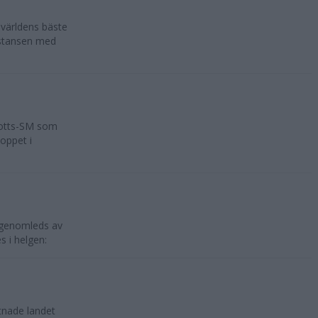
världens bäste
istansen med
rotts-SM som
loppet i
 genomleds av
s i helgen:
tnade landet