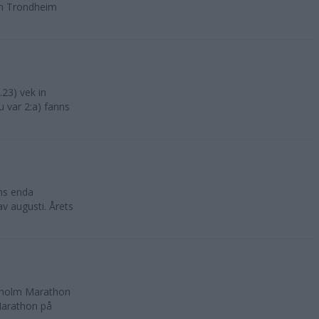
lan Trondheim
23) vek in
 var 2:a) fanns
ns enda
av augusti. Årets
ckholm Marathon
Marathon på