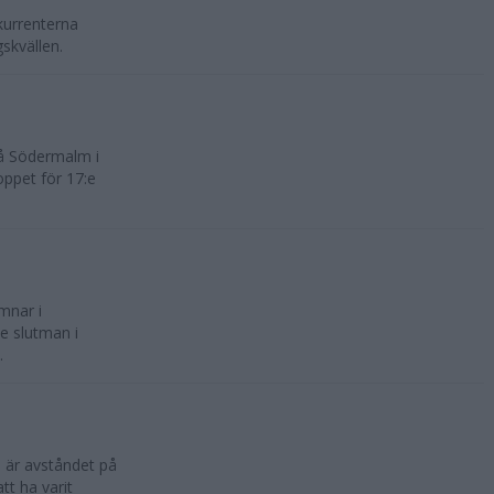
nkurrenterna
skvällen.
på Södermalm i
ppet för 17:e
mnar i
e slutman i
.
 är avståndet på
tt ha varit