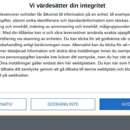
Vi värdesätter din integritet
levenrorer och/eller får åtkomst till information på en enhet, till exempe
ifter, såsom unika identifierare och standardinformation som skickas 
gen. Klart att
g och innehåll, mätning av annonsering och innehåll, målgruppsunde
oppet om att
.
Med din tillåtelse kan vi och våra leverantörer använda exakta uppgif
entifiering via skanning av enheten. Du kan klicka för att godkänna vår
sbehandling enligt beskrivningen ovan. Alternativt kan du klicka för att
ll mer detaljerad information och ändra dina inställningar innan du samty
ina personuppgifter kanske inte kräver ditt samtycke, men du har rätt 
Dina inställningar gäller endast den här webbplatsen. Du kan när som h
ader vid SM i
 tillbaka ditt samtycke genom att gå tillbaka till denna webbplats och k
 Akraka är
ned på webbsidan.
RNATIV
GODKÄNN INTE
GO
kom på åttonde