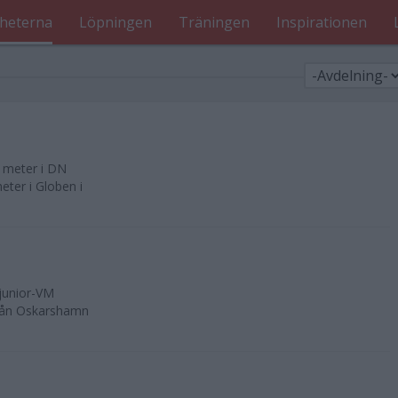
heterna
Löpningen
Träningen
Inspirationen
0 meter i DN
ter i Globen i
 junior-VM
från Oskarshamn