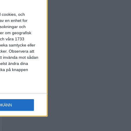
l cookies, och
av en enhet for
rsokningar och
ter om geografisk
 och våra 1733
 neka samtycke eller
cker.
Observera att
att invända mot sådan
elst ändra dina
licka på knappen
DKÄNN