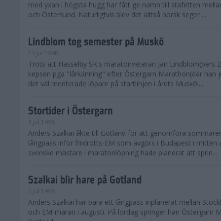
med yxan i högsta hugg har fått ge namn till stafetten mel
och Östersund. Naturligtvis blev det alltså norsk seger ...
Lindblom tog semester på Muskö
13 jul 1998
Trots att Hässelby SK:s maratonveteran Jan Lindblom(pers 2.
kepsen pga "lårkänning" efter Östergarn Marathon(där han ju
det väl meriterade löpare på startlinjen i årets Musköl...
Stortider i Östergarn
4 jul 1998
Anders Szalkai åkte till Gotland för att genomföra sommare
långpass inför friidrotts-EM som avgörs i Budapest i mitten 
svenske mästare i maratonlöpning hade planerat att sprin...
Szalkai blir hare på Gotland
2 jul 1998
Anders Szalkai har bara ett långpass inplanerat mellan Sto
och EM-maran i augusti. På lördag springer han Östergarn 