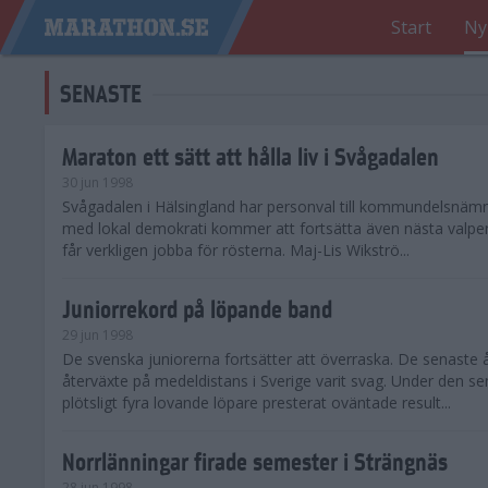
Start
Ny
SENASTE
Maraton ett sätt att hålla liv i Svågadalen
30 jun 1998
Svågadalen i Hälsingland har personval till kommundelsnäm
med lokal demokrati kommer att fortsätta även nästa valperi
får verkligen jobba för rösterna. Maj-Lis Wikströ...
Juniorrekord på löpande band
29 jun 1998
De svenska juniorerna fortsätter att överraska. De senaste 
återväxte på medeldistans i Sverige varit svag. Under den s
plötsligt fyra lovande löpare presterat oväntade result...
Norrlänningar firade semester i Strängnäs
28 jun 1998