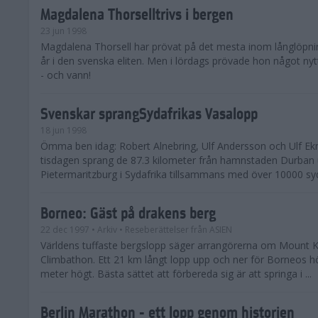
Magdalena Thorselltrivs i bergen
23 jun 1998
Magdalena Thorsell har prövat på det mesta inom långlöpni
år i den svenska eliten. Men i lördags prövade hon något nyt
- och vann!
Svenskar sprangSydafrikas Vasalopp
18 jun 1998
Ömma ben idag: Robert Alnebring, Ulf Andersson och Ulf E
tisdagen sprang de 87.3 kilometer från hamnstaden Durban u
Pietermaritzburg i Sydafrika tillsammans med över 10000 syda
Borneo: Gäst på drakens berg
22 dec 1997
• Arkiv
• Reseberättelser från ASIEN
Världens tuffaste bergslopp säger arrangörerna om Mount K
Climbathon. Ett 21 km långt lopp upp och ner för Borneos h
meter högt. Bästa sättet att förbereda sig är att springa i ...
Berlin Marathon - ett lopp genom historien