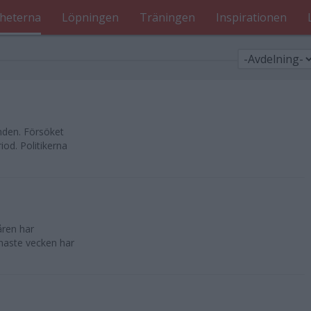
heterna
Löpningen
Träningen
Inspirationen
nden. Försöket
od. Politikerna
åren har
enaste vecken har