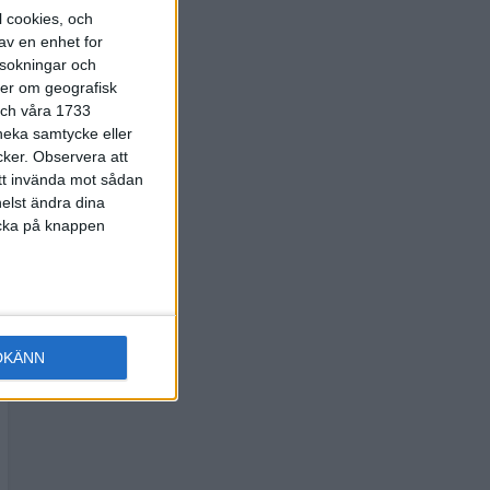
l cookies, och
av en enhet for
rsokningar och
ter om geografisk
 och våra 1733
 neka samtycke eller
cker.
Observera att
att invända mot sådan
elst ändra dina
licka på knappen
DKÄNN