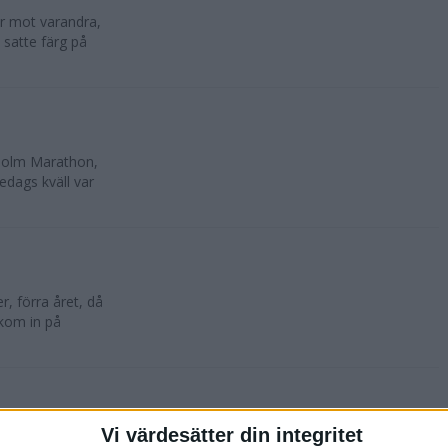
lar mot varandra,
 satte färg på
kholm Marathon,
edags kväll var
, förra året, då
 kom in på
Vi värdesätter din integritet
oktober. 10 500