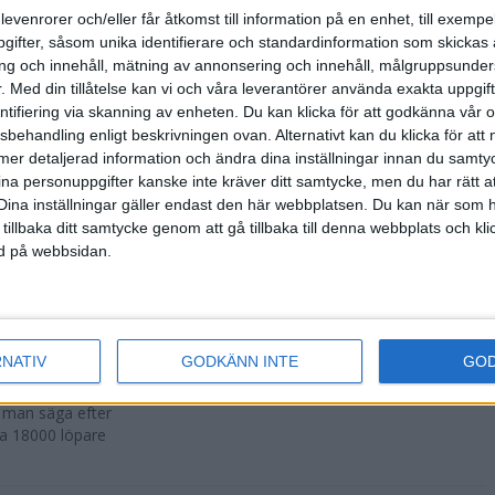
500 fler än
levenrorer och/eller får åtkomst till information på en enhet, till exempe
ifter, såsom unika identifierare och standardinformation som skickas 
g och innehåll, mätning av annonsering och innehåll, målgruppsunde
.
Med din tillåtelse kan vi och våra leverantörer använda exakta uppgif
entifiering via skanning av enheten. Du kan klicka för att godkänna vår
sbehandling enligt beskrivningen ovan. Alternativt kan du klicka för att
r att avgöras
ll mer detaljerad information och ändra dina inställningar innan du samty
ina personuppgifter kanske inte kräver ditt samtycke, men du har rätt 
Dina inställningar gäller endast den här webbplatsen. Du kan när som h
 tillbaka ditt samtycke genom att gå tillbaka till denna webbplats och k
ned på webbsidan.
n i Lievin i
RNATIV
GODKÄNN INTE
GO
a man säga efter
ka 18000 löpare