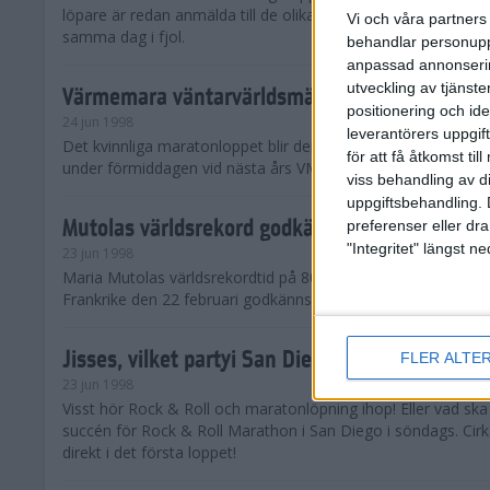
löpare är redan anmälda till de olika klassena. Det är hela 2 
Vi och våra partners 
samma dag i fjol.
behandlar personuppg
anpassad annonserin
utveckling av tjänster
Värmemara väntarvärldsmästaraspiranter
positionering och id
24 jun 1998
leverantörers uppgift
Det kvinnliga maratonloppet blir den enda gren som komme
för att få åtkomst ti
under förmiddagen vid nästa års VM i friidrott.
viss behandling av d
uppgiftsbehandling. 
Mutolas världsrekord godkänns ej
preferenser eller dra
"Integritet" längst 
23 jun 1998
Maria Mutolas världsrekordtid på 800 meter från inomhusgala
Frankrike den 22 februari godkänns ej.
Jisses, vilket partyi San Diego!
FLER ALTE
23 jun 1998
Visst hör Rock & Roll och maratonlöpning ihop! Eller vad sk
succén för Rock & Roll Marathon i San Diego i söndags. Cir
direkt i det första loppet!