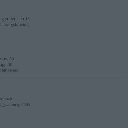
ng under sina 15
t - bergslöpning
kman. På
pp till
frikaner...
inabalu
ögsta berg, 4095