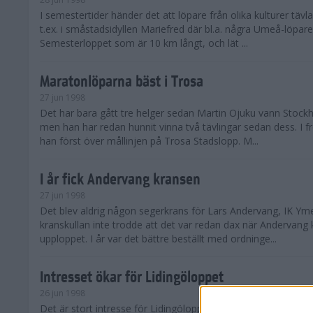
I semestertider händer det att löpare från olika kulturer täv
t.ex. i småstadsidyllen Mariefred där bl.a. några Umeå-löpare
Semesterloppet som är 10 km långt, och lät ...
Maratonlöparna bäst i Trosa
27 jun 1998
Det har bara gått tre helger sedan Martin Ojuku vann Stoc
men han har redan hunnit vinna två tävlingar sedan dess. I fr
han först över mållinjen på Trosa Stadslopp. M...
I år fick Andervang kransen
27 jun 1998
Det blev aldrig någon segerkrans för Lars Andervang, IK Ymer
kranskullan inte trodde att det var redan dax när Andervang
upploppet. I år var det bättre beställt med ordninge...
Intresset ökar för Lidingöloppet
26 jun 1998
Det är stort intresse för Lidingöloppet som avgörs den 3-4 