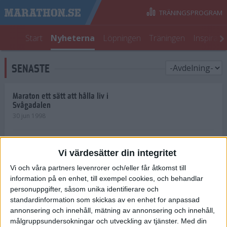
TRÄNINGSPROGRAM
Start
Nyheterna
Löpningen
Träningen
Inspirati
SENASTE
Maraton ett sätt att hålla liv i
Svågadalen
30 jun 1998
Juniorrekord på löpande band
Vi värdesätter din integritet
29 jun 1998
Vi och våra partners levenrorer och/eller får åtkomst till
information på en enhet, till exempel cookies, och behandlar
Norrlänningar firade semester i
Strängnäs
personuppgifter, såsom unika identifierare och
28 jun 1998
standardinformation som skickas av en enhet for anpassad
annonsering och innehåll, mätning av annonsering och innehåll,
målgruppsundersokningar och utveckling av tjänster.
Med din
Maratonlöparna bäst i Trosa