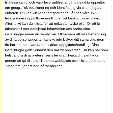
tillåtelse kan vi och våra leverantörer använda exakta uppgifter
27 jun 1998
om geografisk positionering och identifiering via skanning av
enheten. Du kan klicka för att godkänna vår och våra 1733
I år fick Andervang kransen
leverantörers uppgiftsbehandling enligt beskrivningen ovan.
Alternativt kan du klicka för att neka samtycke eller för att få
27 jun 1998
åtkomst till mer detaljerad information och ändra dina
inställningar innan du samtycker.
Observera att viss behandling
Intresset ökar för Lidingöloppet
av dina personuppgifter kanske inte kräver ditt samtycke, men
26 jun 1998
du har rätt att invända mot sådan uppgiftsbehandling. Dina
inställningar gäller endast den här webbplatsen. Du kan när som
Värmemara
helst ändra dina preferenser eller dra tillbaka ditt samtycke
väntarvärldsmästaraspiranter
genom att gå tillbaka till denna webbplats och klicka på knappen
24 jun 1998
"Integritet" längst ned på webbsidan.
Mutolas världsrekord godkänns ej
23 jun 1998
Jisses, vilket partyi San Diego!
23 jun 1998