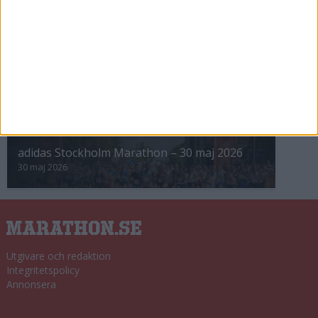
8 nov 2025
Winter Run Stockholm • 31 januari 2026
31 jan 2026
adidas Premiärmilen 28 mars 2026
28 mar 2026
adidas Stockholm Marathon – 30 maj 2026
30 maj 2026
Utgivare och redaktion
Integritetspolicy
Annonsera