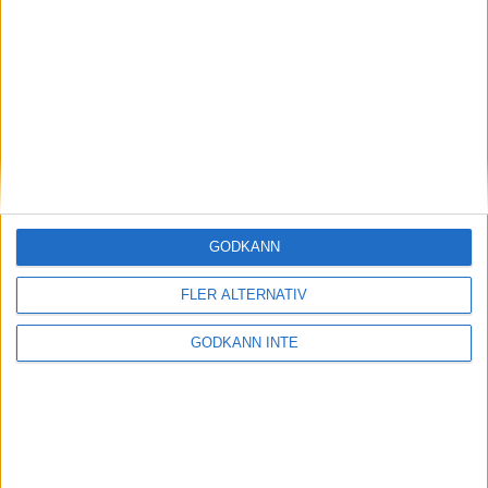
Magdalena Thorselltrivs i bergen
23 jun 1998
Svenskar sprangSydafrikas Vasalopp
18 jun 1998
Borneo: Gäst på drakens berg
22 dec 1997
• Arkiv
• Reseberättelser från
ASIEN
GODKÄNN
Berlin Marathon - ett lopp genom
historien
FLER ALTERNATIV
8 okt 1995
• Arkiv
• Reseberättelser från
EUROPA
GODKÄNN INTE
INTRESSANTA LOPP
Höstrusket • 8 november