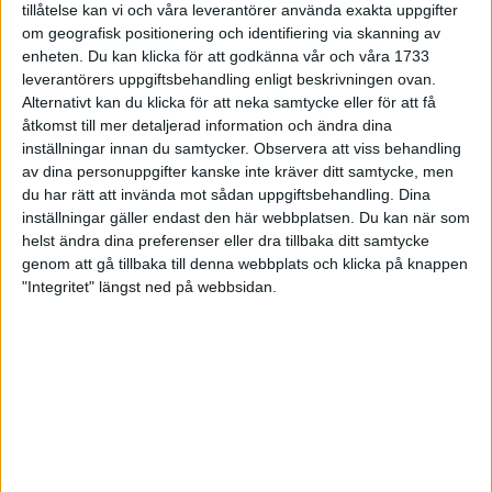
tillåtelse kan vi och våra leverantörer använda exakta uppgifter
27 jun 1998
om geografisk positionering och identifiering via skanning av
enheten. Du kan klicka för att godkänna vår och våra 1733
I år fick Andervang kransen
leverantörers uppgiftsbehandling enligt beskrivningen ovan.
Alternativt kan du klicka för att neka samtycke eller för att få
27 jun 1998
åtkomst till mer detaljerad information och ändra dina
inställningar innan du samtycker.
Observera att viss behandling
Intresset ökar för Lidingöloppet
av dina personuppgifter kanske inte kräver ditt samtycke, men
26 jun 1998
du har rätt att invända mot sådan uppgiftsbehandling. Dina
inställningar gäller endast den här webbplatsen. Du kan när som
Värmemara
helst ändra dina preferenser eller dra tillbaka ditt samtycke
väntarvärldsmästaraspiranter
genom att gå tillbaka till denna webbplats och klicka på knappen
24 jun 1998
"Integritet" längst ned på webbsidan.
Mutolas världsrekord godkänns ej
23 jun 1998
Jisses, vilket partyi San Diego!
23 jun 1998