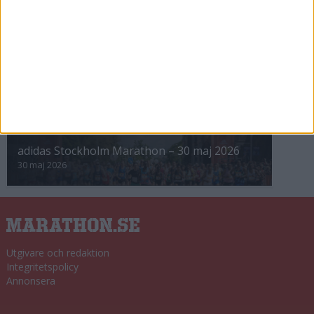
8 nov 2025
Winter Run Stockholm • 31 januari 2026
31 jan 2026
adidas Premiärmilen 28 mars 2026
28 mar 2026
adidas Stockholm Marathon – 30 maj 2026
30 maj 2026
Utgivare och redaktion
Integritetspolicy
Annonsera