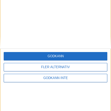
Magdalena Thorselltrivs i bergen
23 jun 1998
Svenskar sprangSydafrikas Vasalopp
18 jun 1998
Borneo: Gäst på drakens berg
22 dec 1997
• Arkiv
• Reseberättelser från
ASIEN
GODKÄNN
Berlin Marathon - ett lopp genom
historien
FLER ALTERNATIV
8 okt 1995
• Arkiv
• Reseberättelser från
EUROPA
GODKÄNN INTE
INTRESSANTA LOPP
Höstrusket • 8 november