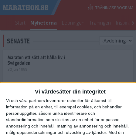
TRÄNINGSPROGRAM
Start
Nyheterna
Löpningen
Träningen
Inspirati
SENASTE
Maraton ett sätt att hålla liv i
Svågadalen
30 jun 1998
Juniorrekord på löpande band
Vi värdesätter din integritet
29 jun 1998
Vi och våra partners levenrorer och/eller får åtkomst till
information på en enhet, till exempel cookies, och behandlar
Norrlänningar firade semester i
Strängnäs
personuppgifter, såsom unika identifierare och
28 jun 1998
standardinformation som skickas av en enhet for anpassad
annonsering och innehåll, mätning av annonsering och innehåll,
målgruppsundersokningar och utveckling av tjänster.
Med din
Maratonlöparna bäst i Trosa