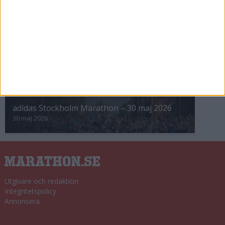
8 nov 2025
Winter Run Stockholm • 31 januari 2026
31 jan 2026
adidas Premiärmilen 28 mars 2026
28 mar 2026
adidas Stockholm Marathon – 30 maj 2026
30 maj 2026
Utgivare och redaktion
Integritetspolicy
Annonsera