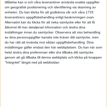
tillåtelse kan vi och våra leverantörer använda exakta uppgifter
27 jun 1998
om geografisk positionering och identifiering via skanning av
enheten. Du kan klicka för att godkänna vår och våra 1733
I år fick Andervang kransen
leverantörers uppgiftsbehandling enligt beskrivningen ovan.
Alternativt kan du klicka för att neka samtycke eller för att få
27 jun 1998
åtkomst till mer detaljerad information och ändra dina
inställningar innan du samtycker.
Observera att viss behandling
Intresset ökar för Lidingöloppet
av dina personuppgifter kanske inte kräver ditt samtycke, men
26 jun 1998
du har rätt att invända mot sådan uppgiftsbehandling. Dina
inställningar gäller endast den här webbplatsen. Du kan när som
Värmemara
helst ändra dina preferenser eller dra tillbaka ditt samtycke
väntarvärldsmästaraspiranter
genom att gå tillbaka till denna webbplats och klicka på knappen
24 jun 1998
"Integritet" längst ned på webbsidan.
Mutolas världsrekord godkänns ej
23 jun 1998
Jisses, vilket partyi San Diego!
23 jun 1998