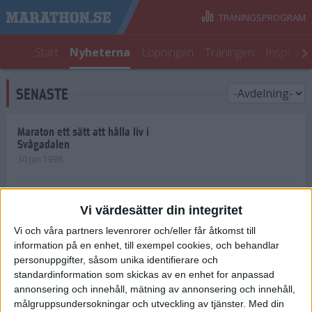
TRÄNINGSPROGRAM
Start
Nyheterna
Löpningen
Träningen
Inspirati
SENASTE
Maraton ett sätt att hålla liv i
Svågadalen
30 jun 1998
Juniorrekord på löpande band
Vi värdesätter din integritet
29 jun 1998
Vi och våra partners levenrorer och/eller får åtkomst till
information på en enhet, till exempel cookies, och behandlar
Norrlänningar firade semester i
Strängnäs
personuppgifter, såsom unika identifierare och
28 jun 1998
standardinformation som skickas av en enhet for anpassad
annonsering och innehåll, mätning av annonsering och innehåll,
målgruppsundersokningar och utveckling av tjänster.
Med din
Maratonlöparna bäst i Trosa