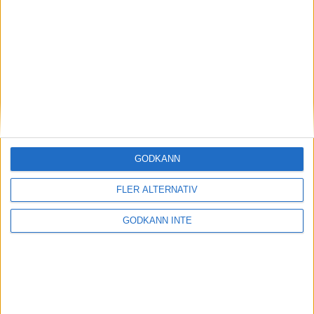
Magdalena Thorselltrivs i bergen
23 jun 1998
Svenskar sprangSydafrikas Vasalopp
18 jun 1998
Borneo: Gäst på drakens berg
22 dec 1997
• Arkiv
• Reseberättelser från
ASIEN
GODKÄNN
Berlin Marathon - ett lopp genom
historien
FLER ALTERNATIV
8 okt 1995
• Arkiv
• Reseberättelser från
EUROPA
GODKÄNN INTE
INTRESSANTA LOPP
Höstrusket • 8 november