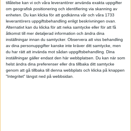
tillåtelse kan vi och våra leverantörer använda exakta uppgifter
27 jun 1998
om geografisk positionering och identifiering via skanning av
enheten. Du kan klicka för att godkänna vår och våra 1733
I år fick Andervang kransen
leverantörers uppgiftsbehandling enligt beskrivningen ovan.
Alternativt kan du klicka för att neka samtycke eller för att få
27 jun 1998
åtkomst till mer detaljerad information och ändra dina
inställningar innan du samtycker.
Observera att viss behandling
Intresset ökar för Lidingöloppet
av dina personuppgifter kanske inte kräver ditt samtycke, men
26 jun 1998
du har rätt att invända mot sådan uppgiftsbehandling. Dina
inställningar gäller endast den här webbplatsen. Du kan när som
Värmemara
helst ändra dina preferenser eller dra tillbaka ditt samtycke
väntarvärldsmästaraspiranter
genom att gå tillbaka till denna webbplats och klicka på knappen
24 jun 1998
"Integritet" längst ned på webbsidan.
Mutolas världsrekord godkänns ej
23 jun 1998
Jisses, vilket partyi San Diego!
23 jun 1998