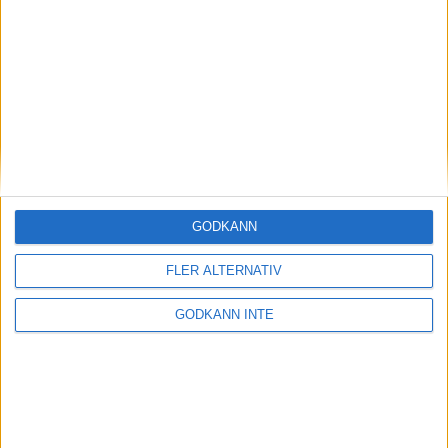
Magdalena Thorselltrivs i bergen
23 jun 1998
Svenskar sprangSydafrikas Vasalopp
18 jun 1998
Borneo: Gäst på drakens berg
22 dec 1997
• Arkiv
• Reseberättelser från
ASIEN
GODKÄNN
Berlin Marathon - ett lopp genom
historien
FLER ALTERNATIV
8 okt 1995
• Arkiv
• Reseberättelser från
EUROPA
GODKÄNN INTE
INTRESSANTA LOPP
Höstrusket • 8 november