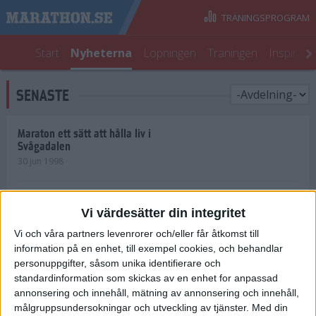
TRÄNINGSPROGRAM
Start
Nyheterna
Löpningen
Träningen
Inspirati
SENASTE
Maraton ett sätt att hålla liv i
Svågadalen
30 jun 1998
Juniorrekord på löpande band
Vi värdesätter din integritet
29 jun 1998
Vi och våra partners levenrorer och/eller får åtkomst till
information på en enhet, till exempel cookies, och behandlar
Norrlänningar firade semester i
Strängnäs
personuppgifter, såsom unika identifierare och
28 jun 1998
standardinformation som skickas av en enhet for anpassad
annonsering och innehåll, mätning av annonsering och innehåll,
målgruppsundersokningar och utveckling av tjänster.
Med din
Maratonlöparna bäst i Trosa