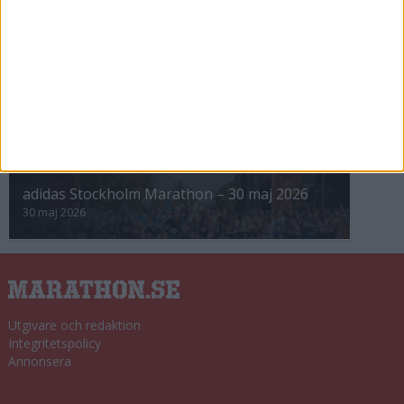
8 nov 2025
Winter Run Stockholm • 31 januari 2026
31 jan 2026
adidas Premiärmilen 28 mars 2026
28 mar 2026
adidas Stockholm Marathon – 30 maj 2026
30 maj 2026
Utgivare och redaktion
Integritetspolicy
Annonsera