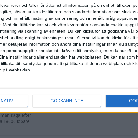
500 fler än
levenrorer och/eller får åtkomst till information på en enhet, till exempe
ifter, såsom unika identifierare och standardinformation som skickas 
g och innehåll, mätning av annonsering och innehåll, målgruppsunde
.
Med din tillåtelse kan vi och våra leverantörer använda exakta uppgif
entifiering via skanning av enheten. Du kan klicka för att godkänna vår
sbehandling enligt beskrivningen ovan. Alternativt kan du klicka för att
r att avgöras
ll mer detaljerad information och ändra dina inställningar innan du samty
ina personuppgifter kanske inte kräver ditt samtycke, men du har rätt 
Dina inställningar gäller endast den här webbplatsen. Du kan när som h
 tillbaka ditt samtycke genom att gå tillbaka till denna webbplats och k
ned på webbsidan.
n i Lievin i
RNATIV
GODKÄNN INTE
GO
a man säga efter
ka 18000 löpare