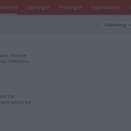
heterna
Löpningen
Träningen
Inspirationen
nden. Försöket
od. Politikerna
åren har
enaste vecken har