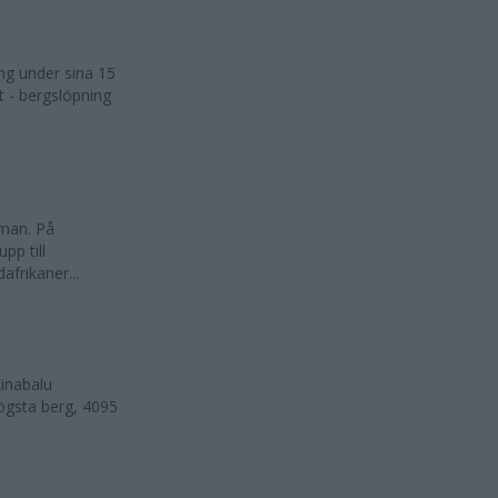
ng under sina 15
t - bergslöpning
kman. På
pp till
frikaner...
inabalu
ögsta berg, 4095