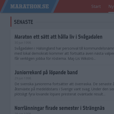
Start
Ny
SENASTE
Maraton ett sätt att hålla liv i Svågadalen
30 jun 1998
Svågadalen i Hälsingland har personval till kommundelsnäm
med lokal demokrati kommer att fortsätta även nästa valperi
får verkligen jobba för rösterna. Maj-Lis Wikströ...
Juniorrekord på löpande band
29 jun 1998
De svenska juniorerna fortsätter att överraska. De senaste 
återväxte på medeldistans i Sverige varit svag. Under den s
plötsligt fyra lovande löpare presterat oväntade result...
Norrlänningar firade semester i Strängnäs
28 jun 1998