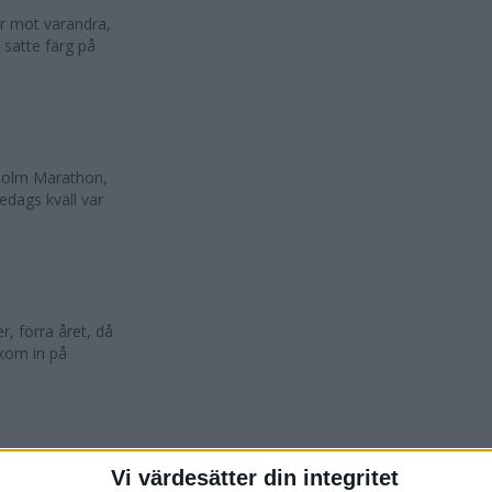
lar mot varandra,
 satte färg på
kholm Marathon,
edags kväll var
, förra året, då
 kom in på
Vi värdesätter din integritet
oktober. 10 500