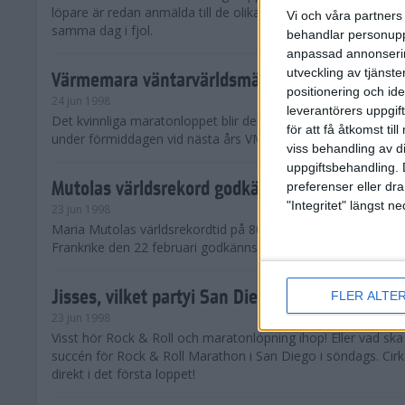
löpare är redan anmälda till de olika klassena. Det är hela 2 
Vi och våra partners 
samma dag i fjol.
behandlar personuppg
anpassad annonserin
utveckling av tjänster
Värmemara väntarvärldsmästaraspiranter
positionering och id
24 jun 1998
leverantörers uppgift
Det kvinnliga maratonloppet blir den enda gren som komme
för att få åtkomst ti
under förmiddagen vid nästa års VM i friidrott.
viss behandling av d
uppgiftsbehandling. 
Mutolas världsrekord godkänns ej
preferenser eller dra
"Integritet" längst 
23 jun 1998
Maria Mutolas världsrekordtid på 800 meter från inomhusgala
Frankrike den 22 februari godkänns ej.
Jisses, vilket partyi San Diego!
FLER ALTE
23 jun 1998
Visst hör Rock & Roll och maratonlöpning ihop! Eller vad sk
succén för Rock & Roll Marathon i San Diego i söndags. Cir
direkt i det första loppet!