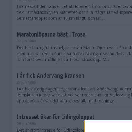
I semestertider händer det att löpare från olika kulturer täv
t.ex. i småstadsidyllen Mariefred där bl.a. några Umeå-löpare
Semesterloppet som är 10 km långt, och lät ...
Maratonlöparna bäst i Trosa
27 jun 1998
Det har bara gått tre helger sedan Martin Ojuku vann Stoc
men han har redan hunnit vinna två tävlingar sedan dess. I fr
han först över mållinjen på Trosa Stadslopp. M...
I år fick Andervang kransen
27 jun 1998
Det blev aldrig någon segerkrans för Lars Andervang, IK Ymer
kranskullan inte trodde att det var redan dax när Andervang
upploppet. I år var det bättre beställt med ordninge...
Intresset ökar för Lidingöloppet
26 jun 1998
Det är stort intresse för Lidingöloppet som avgörs den 3-4 