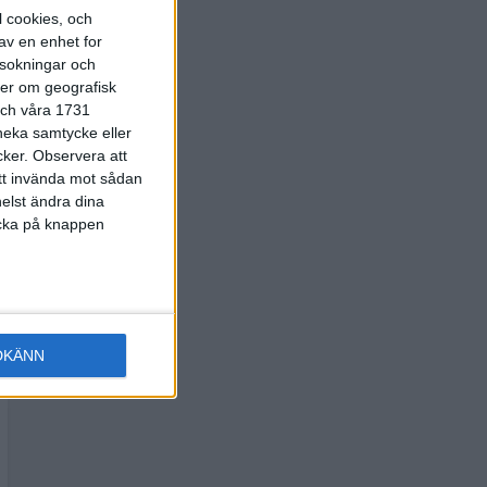
l cookies, och
av en enhet for
rsokningar och
ter om geografisk
 och våra 1731
 neka samtycke eller
cker.
Observera att
att invända mot sådan
elst ändra dina
licka på knappen
DKÄNN