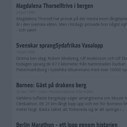
Magdalena Thorselltrivs i bergen
23 jun 1998
Magdalena Thorsell har prövat på det mesta inom långlöpni
år i den svenska eliten. Men i lördags prövade hon något nyt
- och vann!
Svenskar sprangSydafrikas Vasalopp
18 jun 1998
Ömma ben idag: Robert Alnebring, Ulf Andersson och Ulf E
tisdagen sprang de 87.3 kilometer från hamnstaden Durban u
Pietermaritzburg i Sydafrika tillsammans med över 10000 syda
Borneo: Gäst på drakens berg
22 dec 1997
• Arkiv
• Reseberättelser från ASIEN
Världens tuffaste bergslopp säger arrangörerna om Mount K
Climbathon. Ett 21 km långt lopp upp och ner för Borneos h
meter högt. Bästa sättet att förbereda sig är att springa i ...
Berlin Marathon - ett lopp genom historien