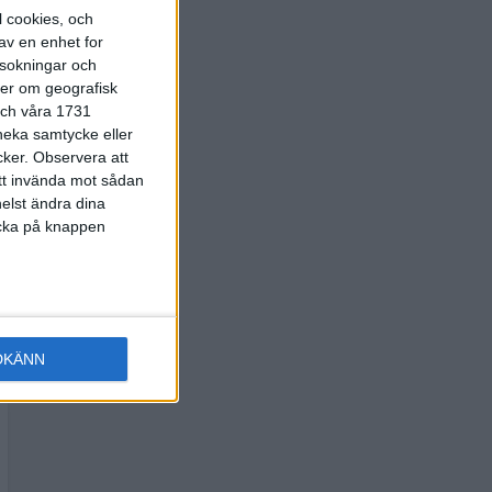
l cookies, och
av en enhet for
rsokningar och
ter om geografisk
 och våra 1731
 neka samtycke eller
cker.
Observera att
att invända mot sådan
elst ändra dina
licka på knappen
DKÄNN