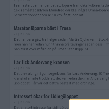
I semestertider händer det att löpare från olika kulturer täv
t.ex. i småstadsidyllen Mariefred där bl.a. några Umeå-löpare
Semesterloppet som är 10 km långt, och lät ...
Maratonlöparna bäst i Trosa
27 jun 1998
Det har bara gått tre helger sedan Martin Ojuku vann Stoc
men han har redan hunnit vinna två tävlingar sedan dess. I fr
han först över mållinjen på Trosa Stadslopp. M...
I år fick Andervang kransen
27 jun 1998
Det blev aldrig någon segerkrans för Lars Andervang, IK Ymer
kranskullan inte trodde att det var redan dax när Andervang
upploppet. I år var det bättre beställt med ordninge...
Intresset ökar för Lidingöloppet
26 jun 1998
Det är stort intresse för Lidingöloppet som avgörs den 3-4 