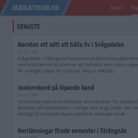
Start
Ny
SENASTE
Maraton ett sätt att hålla liv i Svågadalen
30 jun 1998
Svågadalen i Hälsingland har personval till kommundelsnäm
med lokal demokrati kommer att fortsätta även nästa valperi
får verkligen jobba för rösterna. Maj-Lis Wikströ...
Juniorrekord på löpande band
29 jun 1998
De svenska juniorerna fortsätter att överraska. De senaste 
återväxte på medeldistans i Sverige varit svag. Under den s
plötsligt fyra lovande löpare presterat oväntade result...
Norrlänningar firade semester i Strängnäs
28 jun 1998