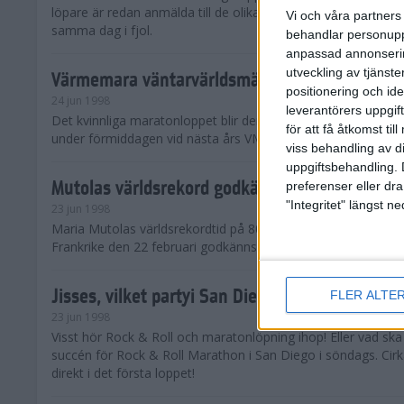
löpare är redan anmälda till de olika klassena. Det är hela 2 
Vi och våra partners 
samma dag i fjol.
behandlar personuppg
anpassad annonserin
utveckling av tjänster
Värmemara väntarvärldsmästaraspiranter
positionering och id
24 jun 1998
leverantörers uppgift
Det kvinnliga maratonloppet blir den enda gren som komme
för att få åtkomst ti
under förmiddagen vid nästa års VM i friidrott.
viss behandling av d
uppgiftsbehandling. 
Mutolas världsrekord godkänns ej
preferenser eller dra
"Integritet" längst 
23 jun 1998
Maria Mutolas världsrekordtid på 800 meter från inomhusgala
Frankrike den 22 februari godkänns ej.
Jisses, vilket partyi San Diego!
FLER ALTE
23 jun 1998
Visst hör Rock & Roll och maratonlöpning ihop! Eller vad sk
succén för Rock & Roll Marathon i San Diego i söndags. Cir
direkt i det första loppet!