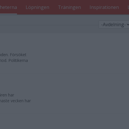
heterna
Löpningen
Träningen
Inspirationen
nden. Försöket
od. Politikerna
åren har
enaste vecken har