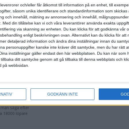
500 fler än
levenrorer och/eller får åtkomst till information på en enhet, till exempe
ifter, såsom unika identifierare och standardinformation som skickas 
g och innehåll, mätning av annonsering och innehåll, målgruppsunde
.
Med din tillåtelse kan vi och våra leverantörer använda exakta uppgif
entifiering via skanning av enheten. Du kan klicka för att godkänna vår
sbehandling enligt beskrivningen ovan. Alternativt kan du klicka för att
r att avgöras
ll mer detaljerad information och ändra dina inställningar innan du samty
ina personuppgifter kanske inte kräver ditt samtycke, men du har rätt 
Dina inställningar gäller endast den här webbplatsen. Du kan när som h
 tillbaka ditt samtycke genom att gå tillbaka till denna webbplats och k
ned på webbsidan.
n i Lievin i
RNATIV
GODKÄNN INTE
GO
a man säga efter
ka 18000 löpare