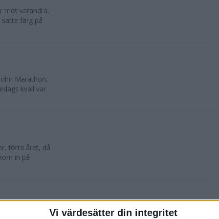
lar mot varandra,
 satte färg på
kholm Marathon,
edags kväll var
, förra året, då
 kom in på
Vi värdesätter din integritet
oktober. 10 500