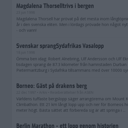
Magdalena Thorselltrivs i bergen
23 jun 1998
Magdalena Thorsell har prövat på det mesta inom långlöpni
år i den svenska eliten. Men i lördags prövade hon något nyt
- och vann!
Svenskar sprangSydafrikas Vasalopp
18 jun 1998
Ömma ben idag: Robert Alnebring, Ulf Andersson och Ulf E
tisdagen sprang de 87.3 kilometer från hamnstaden Durban u
Pietermaritzburg i Sydafrika tillsammans med över 10000 syda
Borneo: Gäst på drakens berg
22 dec 1997
• Arkiv
• Reseberättelser från ASIEN
Världens tuffaste bergslopp säger arrangörerna om Mount K
Climbathon. Ett 21 km långt lopp upp och ner för Borneos h
meter högt. Bästa sättet att förbereda sig är att springa i ...
Berlin Marathon - ett lopp genom historien