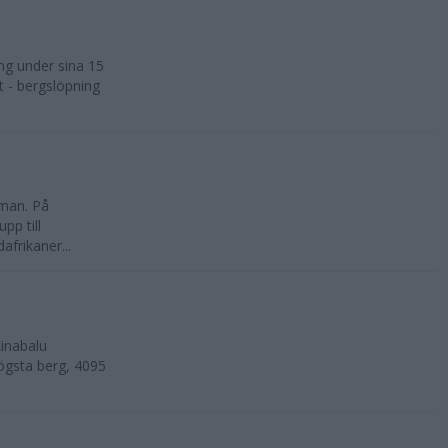
ng under sina 15
t - bergslöpning
kman. På
pp till
frikaner...
inabalu
ögsta berg, 4095