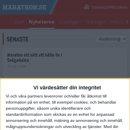
TRÄNINGSPROGRAM
Start
Nyheterna
Löpningen
Träningen
Inspirati
SENASTE
Maraton ett sätt att hålla liv i
Svågadalen
30 jun 1998
Juniorrekord på löpande band
Vi värdesätter din integritet
29 jun 1998
Vi och våra partners levenrorer och/eller får åtkomst till
information på en enhet, till exempel cookies, och behandlar
Norrlänningar firade semester i
Strängnäs
personuppgifter, såsom unika identifierare och
28 jun 1998
standardinformation som skickas av en enhet for anpassad
annonsering och innehåll, mätning av annonsering och innehåll,
målgruppsundersokningar och utveckling av tjänster.
Med din
Maratonlöparna bäst i Trosa