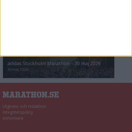
8 nov 2025
Winter Run Stockholm • 31 januari 2026
31 jan 2026
adidas Premiärmilen 28 mars 2026
28 mar 2026
adidas Stockholm Marathon – 30 maj 2026
30 maj 2026
Utgivare och redaktion
Integritetspolicy
Annonsera