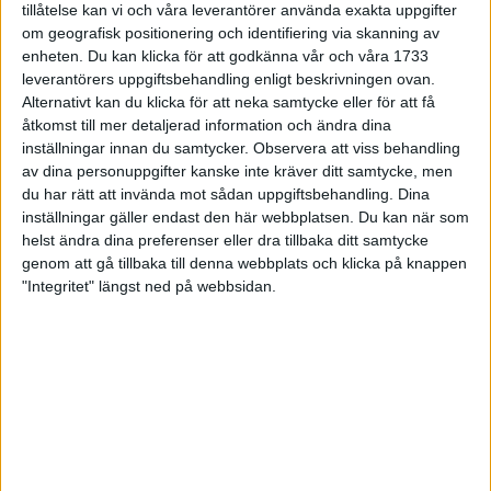
tillåtelse kan vi och våra leverantörer använda exakta uppgifter
27 jun 1998
om geografisk positionering och identifiering via skanning av
enheten. Du kan klicka för att godkänna vår och våra 1733
I år fick Andervang kransen
leverantörers uppgiftsbehandling enligt beskrivningen ovan.
Alternativt kan du klicka för att neka samtycke eller för att få
27 jun 1998
åtkomst till mer detaljerad information och ändra dina
inställningar innan du samtycker.
Observera att viss behandling
Intresset ökar för Lidingöloppet
av dina personuppgifter kanske inte kräver ditt samtycke, men
26 jun 1998
du har rätt att invända mot sådan uppgiftsbehandling. Dina
inställningar gäller endast den här webbplatsen. Du kan när som
Värmemara
helst ändra dina preferenser eller dra tillbaka ditt samtycke
väntarvärldsmästaraspiranter
genom att gå tillbaka till denna webbplats och klicka på knappen
24 jun 1998
"Integritet" längst ned på webbsidan.
Mutolas världsrekord godkänns ej
23 jun 1998
Jisses, vilket partyi San Diego!
23 jun 1998