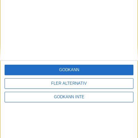
Magdalena Thorselltrivs i bergen
23 jun 1998
Svenskar sprangSydafrikas Vasalopp
18 jun 1998
Borneo: Gäst på drakens berg
22 dec 1997
• Arkiv
• Reseberättelser från
ASIEN
GODKÄNN
Berlin Marathon - ett lopp genom
historien
FLER ALTERNATIV
8 okt 1995
• Arkiv
• Reseberättelser från
EUROPA
GODKÄNN INTE
INTRESSANTA LOPP
Höstrusket • 8 november