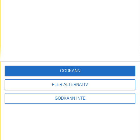
Magdalena Thorselltrivs i bergen
23 jun 1998
Svenskar sprangSydafrikas Vasalopp
18 jun 1998
Borneo: Gäst på drakens berg
22 dec 1997
• Arkiv
• Reseberättelser från
ASIEN
GODKÄNN
Berlin Marathon - ett lopp genom
historien
FLER ALTERNATIV
8 okt 1995
• Arkiv
• Reseberättelser från
EUROPA
GODKÄNN INTE
INTRESSANTA LOPP
Höstrusket • 8 november