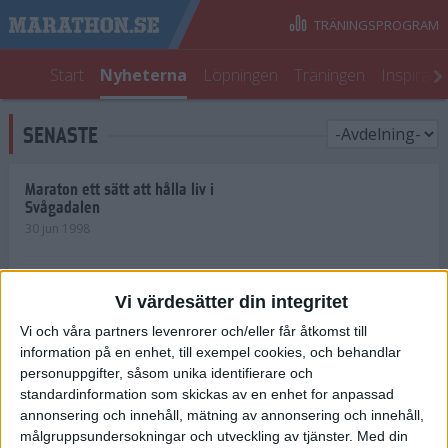
TRÄNINGSPROGRAM
Start
Nyheterna
Löpningen
Träningen
Inspirati
SENASTE
Maraton ett sätt att hålla liv i
Svågadalen
30 jun 1998
Juniorrekord på löpande band
Vi värdesätter din integritet
29 jun 1998
Vi och våra partners levenrorer och/eller får åtkomst till
information på en enhet, till exempel cookies, och behandlar
Norrlänningar firade semester i
Strängnäs
personuppgifter, såsom unika identifierare och
28 jun 1998
standardinformation som skickas av en enhet for anpassad
annonsering och innehåll, mätning av annonsering och innehåll,
målgruppsundersokningar och utveckling av tjänster.
Med din
Maratonlöparna bäst i Trosa