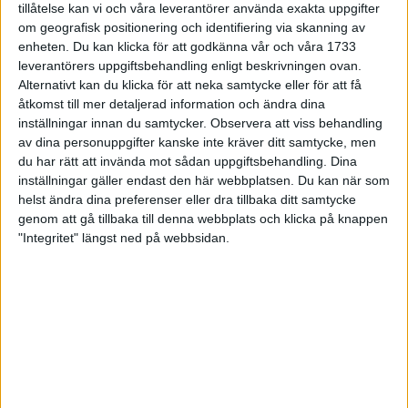
tillåtelse kan vi och våra leverantörer använda exakta uppgifter
27 jun 1998
om geografisk positionering och identifiering via skanning av
enheten. Du kan klicka för att godkänna vår och våra 1733
I år fick Andervang kransen
leverantörers uppgiftsbehandling enligt beskrivningen ovan.
Alternativt kan du klicka för att neka samtycke eller för att få
27 jun 1998
åtkomst till mer detaljerad information och ändra dina
inställningar innan du samtycker.
Observera att viss behandling
Intresset ökar för Lidingöloppet
av dina personuppgifter kanske inte kräver ditt samtycke, men
26 jun 1998
du har rätt att invända mot sådan uppgiftsbehandling. Dina
inställningar gäller endast den här webbplatsen. Du kan när som
Värmemara
helst ändra dina preferenser eller dra tillbaka ditt samtycke
väntarvärldsmästaraspiranter
genom att gå tillbaka till denna webbplats och klicka på knappen
24 jun 1998
"Integritet" längst ned på webbsidan.
Mutolas världsrekord godkänns ej
23 jun 1998
Jisses, vilket partyi San Diego!
23 jun 1998