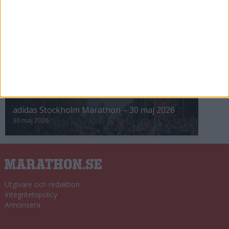
8 nov 2025
Winter Run Stockholm • 31 januari 2026
31 jan 2026
adidas Premiärmilen 28 mars 2026
28 mar 2026
adidas Stockholm Marathon – 30 maj 2026
30 maj 2026
Utgivare och redaktion
Integritetspolicy
Annonsera