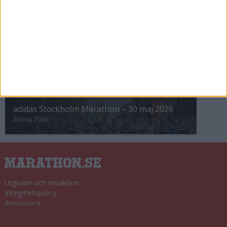
8 nov 2025
Winter Run Stockholm • 31 januari 2026
31 jan 2026
adidas Premiärmilen 28 mars 2026
28 mar 2026
adidas Stockholm Marathon – 30 maj 2026
30 maj 2026
Utgivare och redaktion
Integritetspolicy
Annonsera