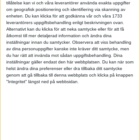
tillåtelse kan vi och våra leverantörer använda exakta uppgifter
27 jun 1998
om geografisk positionering och identifiering via skanning av
enheten. Du kan klicka för att godkänna vår och våra 1733
I år fick Andervang kransen
leverantörers uppgiftsbehandling enligt beskrivningen ovan.
Alternativt kan du klicka för att neka samtycke eller för att få
27 jun 1998
åtkomst till mer detaljerad information och ändra dina
inställningar innan du samtycker.
Observera att viss behandling
Intresset ökar för Lidingöloppet
av dina personuppgifter kanske inte kräver ditt samtycke, men
26 jun 1998
du har rätt att invända mot sådan uppgiftsbehandling. Dina
inställningar gäller endast den här webbplatsen. Du kan när som
Värmemara
helst ändra dina preferenser eller dra tillbaka ditt samtycke
väntarvärldsmästaraspiranter
genom att gå tillbaka till denna webbplats och klicka på knappen
24 jun 1998
"Integritet" längst ned på webbsidan.
Mutolas världsrekord godkänns ej
23 jun 1998
Jisses, vilket partyi San Diego!
23 jun 1998