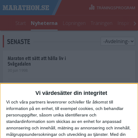
TRÄNINGSPROGRAM
Start
Nyheterna
Löpningen
Träningen
Inspirati
SENASTE
Maraton ett sätt att hålla liv i
Svågadalen
30 jun 1998
Juniorrekord på löpande band
Vi värdesätter din integritet
29 jun 1998
Vi och våra partners levenrorer och/eller får åtkomst till
information på en enhet, till exempel cookies, och behandlar
Norrlänningar firade semester i
Strängnäs
personuppgifter, såsom unika identifierare och
28 jun 1998
standardinformation som skickas av en enhet for anpassad
annonsering och innehåll, mätning av annonsering och innehåll,
målgruppsundersokningar och utveckling av tjänster.
Med din
Maratonlöparna bäst i Trosa