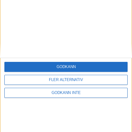
Magdalena Thorselltrivs i bergen
23 jun 1998
Svenskar sprangSydafrikas Vasalopp
18 jun 1998
Borneo: Gäst på drakens berg
22 dec 1997
• Arkiv
• Reseberättelser från
ASIEN
GODKÄNN
Berlin Marathon - ett lopp genom
historien
FLER ALTERNATIV
8 okt 1995
• Arkiv
• Reseberättelser från
EUROPA
GODKÄNN INTE
INTRESSANTA LOPP
Höstrusket • 8 november