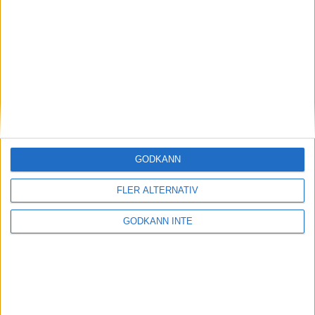
Magdalena Thorselltrivs i bergen
23 jun 1998
Svenskar sprangSydafrikas Vasalopp
18 jun 1998
Borneo: Gäst på drakens berg
22 dec 1997
• Arkiv
• Reseberättelser från
ASIEN
GODKÄNN
Berlin Marathon - ett lopp genom
historien
FLER ALTERNATIV
8 okt 1995
• Arkiv
• Reseberättelser från
EUROPA
GODKÄNN INTE
INTRESSANTA LOPP
Höstrusket • 8 november