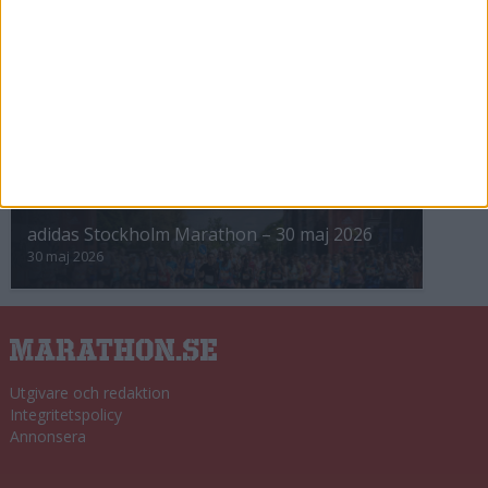
8 nov 2025
Winter Run Stockholm • 31 januari 2026
31 jan 2026
adidas Premiärmilen 28 mars 2026
28 mar 2026
adidas Stockholm Marathon – 30 maj 2026
30 maj 2026
Utgivare och redaktion
Integritetspolicy
Annonsera