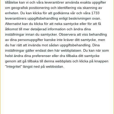
tillåtelse kan vi och våra leverantörer använda exakta uppgifter
27 jun 1998
om geografisk positionering och identifiering via skanning av
enheten. Du kan klicka för att godkänna vår och våra 1733
I år fick Andervang kransen
leverantörers uppgiftsbehandling enligt beskrivningen ovan.
Alternativt kan du klicka för att neka samtycke eller för att få
27 jun 1998
åtkomst till mer detaljerad information och ändra dina
inställningar innan du samtycker.
Observera att viss behandling
Intresset ökar för Lidingöloppet
av dina personuppgifter kanske inte kräver ditt samtycke, men
26 jun 1998
du har rätt att invända mot sådan uppgiftsbehandling. Dina
inställningar gäller endast den här webbplatsen. Du kan när som
Värmemara
helst ändra dina preferenser eller dra tillbaka ditt samtycke
väntarvärldsmästaraspiranter
genom att gå tillbaka till denna webbplats och klicka på knappen
24 jun 1998
"Integritet" längst ned på webbsidan.
Mutolas världsrekord godkänns ej
23 jun 1998
Jisses, vilket partyi San Diego!
23 jun 1998