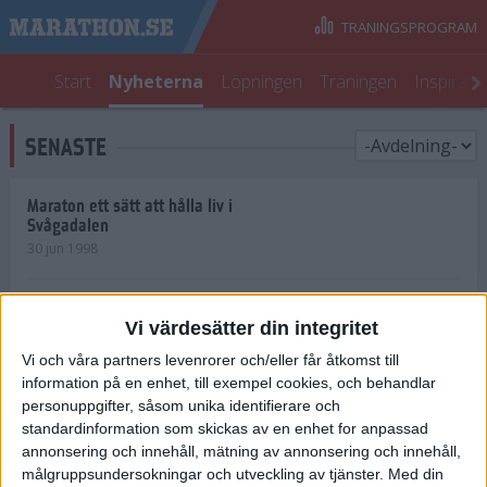
TRÄNINGSPROGRAM
Start
Nyheterna
Löpningen
Träningen
Inspirati
SENASTE
Maraton ett sätt att hålla liv i
Svågadalen
30 jun 1998
Juniorrekord på löpande band
Vi värdesätter din integritet
29 jun 1998
Vi och våra partners levenrorer och/eller får åtkomst till
information på en enhet, till exempel cookies, och behandlar
Norrlänningar firade semester i
Strängnäs
personuppgifter, såsom unika identifierare och
28 jun 1998
standardinformation som skickas av en enhet for anpassad
annonsering och innehåll, mätning av annonsering och innehåll,
målgruppsundersokningar och utveckling av tjänster.
Med din
Maratonlöparna bäst i Trosa