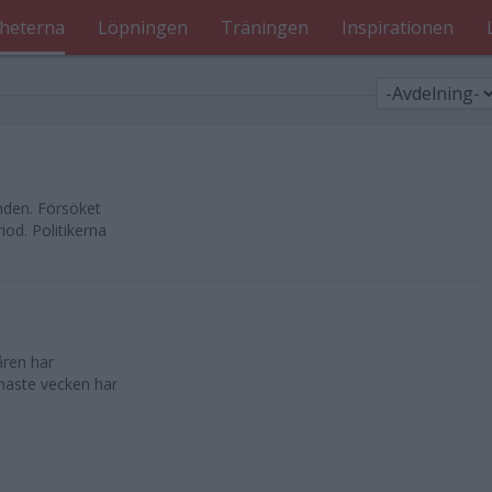
heterna
Löpningen
Träningen
Inspirationen
nden. Försöket
od. Politikerna
åren har
enaste vecken har