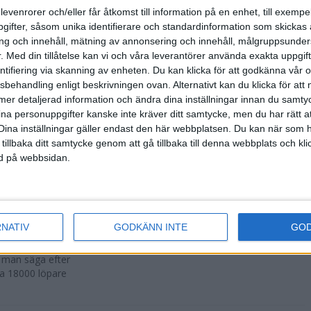
500 fler än
levenrorer och/eller får åtkomst till information på en enhet, till exempe
ifter, såsom unika identifierare och standardinformation som skickas 
g och innehåll, mätning av annonsering och innehåll, målgruppsunde
.
Med din tillåtelse kan vi och våra leverantörer använda exakta uppgif
entifiering via skanning av enheten. Du kan klicka för att godkänna vår
sbehandling enligt beskrivningen ovan. Alternativt kan du klicka för att
r att avgöras
ll mer detaljerad information och ändra dina inställningar innan du samty
ina personuppgifter kanske inte kräver ditt samtycke, men du har rätt 
Dina inställningar gäller endast den här webbplatsen. Du kan när som h
 tillbaka ditt samtycke genom att gå tillbaka till denna webbplats och k
ned på webbsidan.
n i Lievin i
RNATIV
GODKÄNN INTE
GO
a man säga efter
ka 18000 löpare