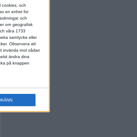
l cookies, och
av en enhet for
rsokningar och
ter om geografisk
 och våra 1733
 neka samtycke eller
cker.
Observera att
att invända mot sådan
elst ändra dina
licka på knappen
DKÄNN