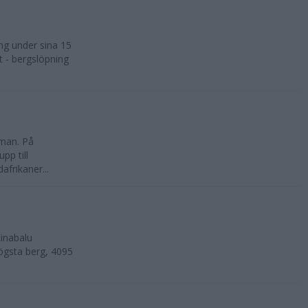
ng under sina 15
t - bergslöpning
kman. På
pp till
frikaner...
inabalu
ögsta berg, 4095