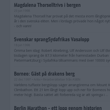
Magdalena Thorselltrivs i bergen
23 jun 1998
Magdalena Thorsell har prövat på det mesta inom långlöpni
år i den svenska eliten. Men i lördags prövade hon något nyt
- och vann!
Svenskar sprangSydafrikas Vasalopp
18 jun 1998
Ömma ben idag: Robert Alnebring, Ulf Andersson och Ulf E
tisdagen sprang de 87.3 kilometer från hamnstaden Durban u
Pietermaritzburg i Sydafrika tillsammans med över 10000 syda
Borneo: Gäst på drakens berg
22 dec 1997
• Arkiv
• Reseberättelser från ASIEN
Världens tuffaste bergslopp säger arrangörerna om Mount K
Climbathon. Ett 21 km långt lopp upp och ner för Borneos h
meter högt. Bästa sättet att förbereda sig är att springa i ...
Berlin Marathon - ett lopp genom historien