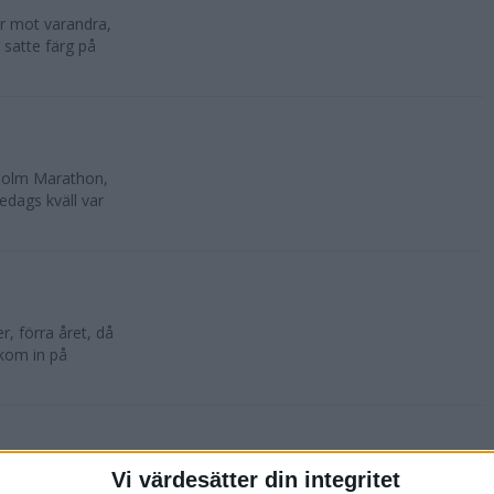
lar mot varandra,
 satte färg på
kholm Marathon,
edags kväll var
, förra året, då
 kom in på
Vi värdesätter din integritet
oktober. 10 500