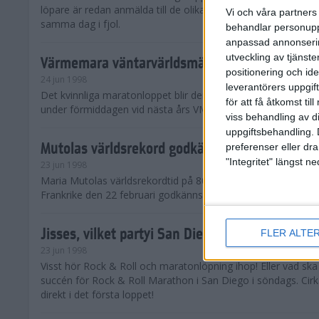
löpare är redan anmälda till de olika klassena. Det är hela 2 
Vi och våra partners 
samma dag i fjol.
behandlar personuppg
anpassad annonserin
utveckling av tjänster
Värmemara väntarvärldsmästaraspiranter
positionering och id
24 jun 1998
leverantörers uppgift
Det kvinnliga maratonloppet blir den enda gren som komme
för att få åtkomst ti
under förmiddagen vid nästa års VM i friidrott.
viss behandling av d
uppgiftsbehandling. 
Mutolas världsrekord godkänns ej
preferenser eller dra
"Integritet" längst 
23 jun 1998
Maria Mutolas världsrekordtid på 800 meter från inomhusgala
Frankrike den 22 februari godkänns ej.
Jisses, vilket partyi San Diego!
FLER ALTE
23 jun 1998
Visst hör Rock & Roll och maratonlöpning ihop! Eller vad sk
succén för Rock & Roll Marathon i San Diego i söndags. Cir
direkt i det första loppet!