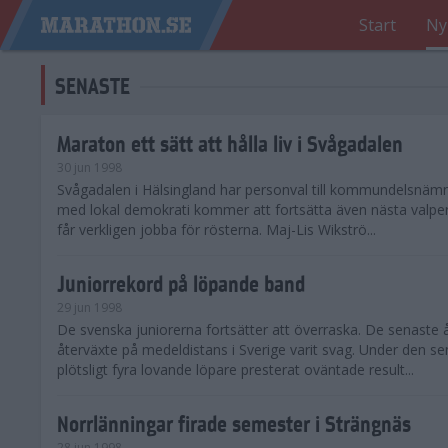
Start
Ny
SENASTE
Maraton ett sätt att hålla liv i Svågadalen
30 jun 1998
Svågadalen i Hälsingland har personval till kommundelsnäm
med lokal demokrati kommer att fortsätta även nästa valperi
får verkligen jobba för rösterna. Maj-Lis Wikströ...
Juniorrekord på löpande band
29 jun 1998
De svenska juniorerna fortsätter att överraska. De senaste 
återväxte på medeldistans i Sverige varit svag. Under den s
plötsligt fyra lovande löpare presterat oväntade result...
Norrlänningar firade semester i Strängnäs
28 jun 1998