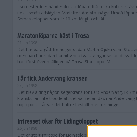
I semestertider händer det att löpare från olika kulturer täv
t.ex. i småstadsidyllen Mariefred där bl.a. några Umeå-löpare
Semesterloppet som är 10 km långt, och lät ...
Maratonlöparna bäst i Trosa
27 jun 1998
Det har bara gått tre helger sedan Martin Ojuku vann Stoc
men han har redan hunnit vinna två tävlingar sedan dess. I fr
han först över mållinjen på Trosa Stadslopp. M...
I år fick Andervang kransen
27 jun 1998
Det blev aldrig någon segerkrans för Lars Andervang, IK Ymer
kranskullan inte trodde att det var redan dax när Andervang
upploppet. I år var det bättre beställt med ordninge...
Intresset ökar för Lidingöloppet
26 jun 1998
Det är stort intresse för Lidingöloppet som avgörs den 3-4 