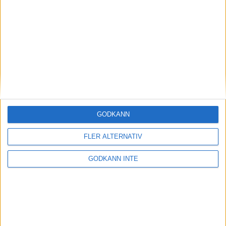
Magdalena Thorselltrivs i bergen
23 jun 1998
Svenskar sprangSydafrikas Vasalopp
18 jun 1998
Borneo: Gäst på drakens berg
22 dec 1997
• Arkiv
• Reseberättelser från
ASIEN
GODKÄNN
Berlin Marathon - ett lopp genom
historien
FLER ALTERNATIV
8 okt 1995
• Arkiv
• Reseberättelser från
EUROPA
GODKÄNN INTE
INTRESSANTA LOPP
Höstrusket • 8 november