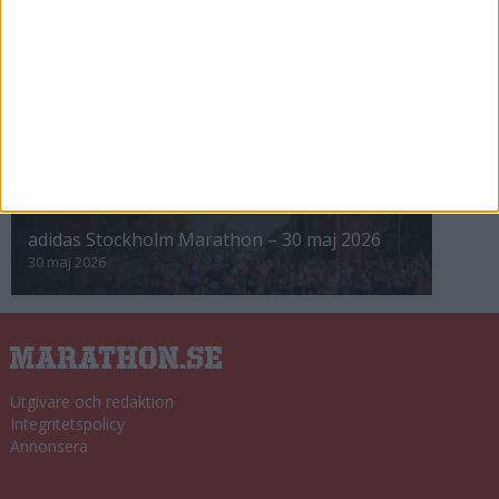
8 nov 2025
Winter Run Stockholm • 31 januari 2026
31 jan 2026
adidas Premiärmilen 28 mars 2026
28 mar 2026
adidas Stockholm Marathon – 30 maj 2026
30 maj 2026
Utgivare och redaktion
Integritetspolicy
Annonsera