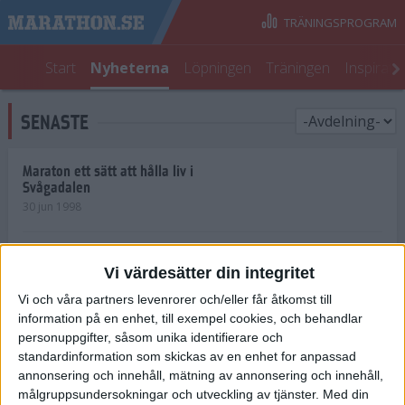
TRÄNINGSPROGRAM
Start
Nyheterna
Löpningen
Träningen
Inspirati
SENASTE
Maraton ett sätt att hålla liv i
Svågadalen
30 jun 1998
Juniorrekord på löpande band
Vi värdesätter din integritet
29 jun 1998
Vi och våra partners levenrorer och/eller får åtkomst till
information på en enhet, till exempel cookies, och behandlar
Norrlänningar firade semester i
Strängnäs
personuppgifter, såsom unika identifierare och
28 jun 1998
standardinformation som skickas av en enhet for anpassad
annonsering och innehåll, mätning av annonsering och innehåll,
målgruppsundersokningar och utveckling av tjänster.
Med din
Maratonlöparna bäst i Trosa