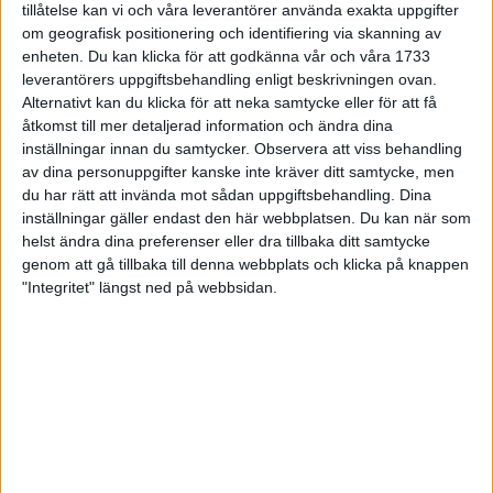
tillåtelse kan vi och våra leverantörer använda exakta uppgifter
27 jun 1998
om geografisk positionering och identifiering via skanning av
enheten. Du kan klicka för att godkänna vår och våra 1733
I år fick Andervang kransen
leverantörers uppgiftsbehandling enligt beskrivningen ovan.
Alternativt kan du klicka för att neka samtycke eller för att få
27 jun 1998
åtkomst till mer detaljerad information och ändra dina
inställningar innan du samtycker.
Observera att viss behandling
Intresset ökar för Lidingöloppet
av dina personuppgifter kanske inte kräver ditt samtycke, men
26 jun 1998
du har rätt att invända mot sådan uppgiftsbehandling. Dina
inställningar gäller endast den här webbplatsen. Du kan när som
Värmemara
helst ändra dina preferenser eller dra tillbaka ditt samtycke
väntarvärldsmästaraspiranter
genom att gå tillbaka till denna webbplats och klicka på knappen
24 jun 1998
"Integritet" längst ned på webbsidan.
Mutolas världsrekord godkänns ej
23 jun 1998
Jisses, vilket partyi San Diego!
23 jun 1998