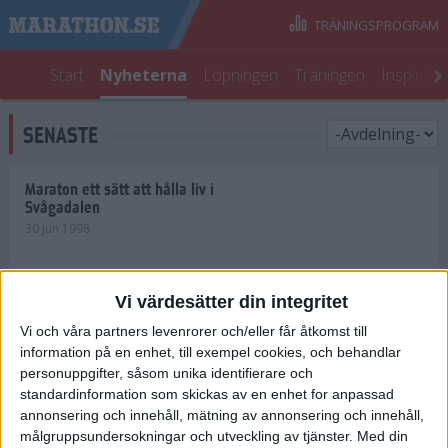
TRÄNINGSPROGRAM
Start
Nyheterna
Löpningen
Träningen
Inspirati
SENASTE
Maraton ett sätt att hålla liv i
Svågadalen
30 jun 1998
Juniorrekord på löpande band
Vi värdesätter din integritet
29 jun 1998
Vi och våra partners levenrorer och/eller får åtkomst till
information på en enhet, till exempel cookies, och behandlar
Norrlänningar firade semester i
Strängnäs
personuppgifter, såsom unika identifierare och
28 jun 1998
standardinformation som skickas av en enhet for anpassad
annonsering och innehåll, mätning av annonsering och innehåll,
målgruppsundersokningar och utveckling av tjänster.
Med din
Maratonlöparna bäst i Trosa