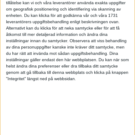
tillåtelse kan vi och våra leverantörer använda exakta uppgifter
27 jun 1998
om geografisk positionering och identifiering via skanning av
enheten. Du kan klicka för att godkänna vår och våra 1731
I år fick Andervang kransen
leverantörers uppgiftsbehandling enligt beskrivningen ovan.
Alternativt kan du klicka för att neka samtycke eller för att få
27 jun 1998
åtkomst till mer detaljerad information och ändra dina
inställningar innan du samtycker.
Observera att viss behandling
Intresset ökar för Lidingöloppet
av dina personuppgifter kanske inte kräver ditt samtycke, men
26 jun 1998
du har rätt att invända mot sådan uppgiftsbehandling. Dina
inställningar gäller endast den här webbplatsen. Du kan när som
Värmemara
helst ändra dina preferenser eller dra tillbaka ditt samtycke
väntarvärldsmästaraspiranter
genom att gå tillbaka till denna webbplats och klicka på knappen
24 jun 1998
"Integritet" längst ned på webbsidan.
Mutolas världsrekord godkänns ej
23 jun 1998
Jisses, vilket partyi San Diego!
23 jun 1998