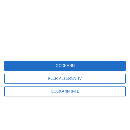
Magdalena Thorselltrivs i bergen
23 jun 1998
Svenskar sprangSydafrikas Vasalopp
18 jun 1998
Borneo: Gäst på drakens berg
22 dec 1997
• Arkiv
• Reseberättelser från
ASIEN
GODKÄNN
Berlin Marathon - ett lopp genom
historien
FLER ALTERNATIV
8 okt 1995
• Arkiv
• Reseberättelser från
EUROPA
GODKÄNN INTE
INTRESSANTA LOPP
Höstrusket • 8 november