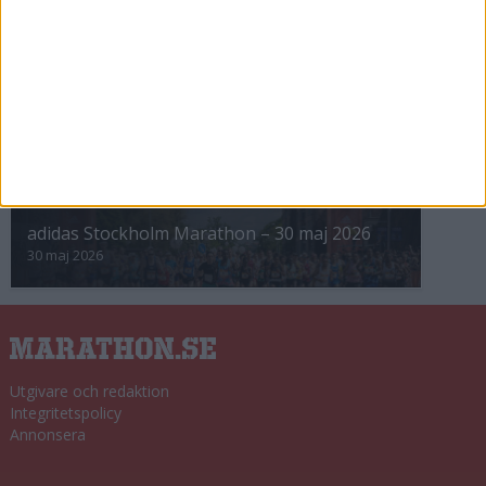
8 nov 2025
Winter Run Stockholm • 31 januari 2026
31 jan 2026
adidas Premiärmilen 28 mars 2026
28 mar 2026
adidas Stockholm Marathon – 30 maj 2026
30 maj 2026
Utgivare och redaktion
Integritetspolicy
Annonsera