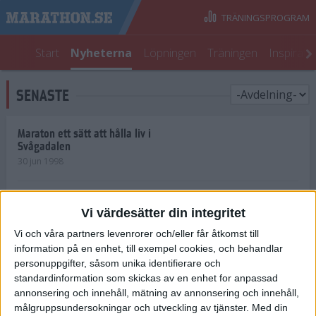
TRÄNINGSPROGRAM
Start
Nyheterna
Löpningen
Träningen
Inspirati
SENASTE
Maraton ett sätt att hålla liv i
Svågadalen
30 jun 1998
Juniorrekord på löpande band
Vi värdesätter din integritet
29 jun 1998
Vi och våra partners levenrorer och/eller får åtkomst till
information på en enhet, till exempel cookies, och behandlar
Norrlänningar firade semester i
Strängnäs
personuppgifter, såsom unika identifierare och
28 jun 1998
standardinformation som skickas av en enhet for anpassad
annonsering och innehåll, mätning av annonsering och innehåll,
målgruppsundersokningar och utveckling av tjänster.
Med din
Maratonlöparna bäst i Trosa