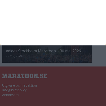
8 nov 2025
Winter Run Stockholm • 31 januari 2026
31 jan 2026
adidas Premiärmilen 28 mars 2026
28 mar 2026
adidas Stockholm Marathon – 30 maj 2026
30 maj 2026
Utgivare och redaktion
Integritetspolicy
Annonsera