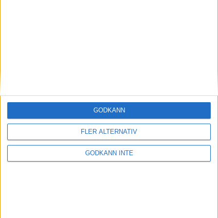
Magdalena Thorselltrivs i bergen
23 jun 1998
Svenskar sprangSydafrikas Vasalopp
18 jun 1998
Borneo: Gäst på drakens berg
22 dec 1997
• Arkiv
• Reseberättelser från
ASIEN
GODKÄNN
Berlin Marathon - ett lopp genom
historien
FLER ALTERNATIV
8 okt 1995
• Arkiv
• Reseberättelser från
EUROPA
GODKÄNN INTE
INTRESSANTA LOPP
Höstrusket • 8 november