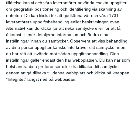
tillåtelse kan vi och våra leverantörer använda exakta uppgifter
27 jun 1998
om geografisk positionering och identifiering via skanning av
enheten. Du kan klicka för att godkänna vår och våra 1731
I år fick Andervang kransen
leverantörers uppgiftsbehandling enligt beskrivningen ovan.
Alternativt kan du klicka för att neka samtycke eller för att få
27 jun 1998
åtkomst till mer detaljerad information och ändra dina
inställningar innan du samtycker.
Observera att viss behandling
Intresset ökar för Lidingöloppet
av dina personuppgifter kanske inte kräver ditt samtycke, men
26 jun 1998
du har rätt att invända mot sådan uppgiftsbehandling. Dina
inställningar gäller endast den här webbplatsen. Du kan när som
Värmemara
helst ändra dina preferenser eller dra tillbaka ditt samtycke
väntarvärldsmästaraspiranter
genom att gå tillbaka till denna webbplats och klicka på knappen
24 jun 1998
"Integritet" längst ned på webbsidan.
Mutolas världsrekord godkänns ej
23 jun 1998
Jisses, vilket partyi San Diego!
23 jun 1998