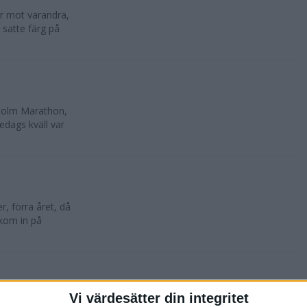
lar mot varandra,
 satte färg på
kholm Marathon,
edags kväll var
, förra året, då
 kom in på
Vi värdesätter din integritet
oktober. 10 500