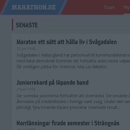
Start
Ny
SENASTE
Maraton ett sätt att hålla liv i Svågadalen
30 jun 1998
Svågadalen i Hälsingland har personval till kommundelsnäm
med lokal demokrati kommer att fortsätta även nästa valperi
får verkligen jobba för rösterna. Maj-Lis Wikströ...
Juniorrekord på löpande band
29 jun 1998
De svenska juniorerna fortsätter att överraska. De senaste 
återväxte på medeldistans i Sverige varit svag. Under den s
plötsligt fyra lovande löpare presterat oväntade result...
Norrlänningar firade semester i Strängnäs
28 jun 1998