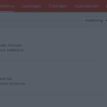
heterna
Löpningen
Träningen
Inspirationen
nden. Försöket
od. Politikerna
åren har
enaste vecken har