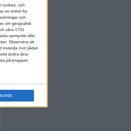
l cookies, och
av en enhet for
rsokningar och
ter om geografisk
 och våra 1731
 neka samtycke eller
cker.
Observera att
att invända mot sådan
elst ändra dina
licka på knappen
DKÄNN