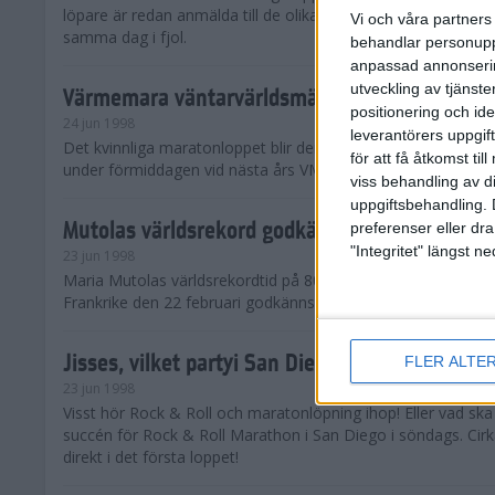
löpare är redan anmälda till de olika klassena. Det är hela 2 
Vi och våra partners 
samma dag i fjol.
behandlar personuppg
anpassad annonserin
utveckling av tjänster
Värmemara väntarvärldsmästaraspiranter
positionering och id
24 jun 1998
leverantörers uppgift
Det kvinnliga maratonloppet blir den enda gren som komme
för att få åtkomst ti
under förmiddagen vid nästa års VM i friidrott.
viss behandling av d
uppgiftsbehandling. 
Mutolas världsrekord godkänns ej
preferenser eller dra
"Integritet" längst 
23 jun 1998
Maria Mutolas världsrekordtid på 800 meter från inomhusgala
Frankrike den 22 februari godkänns ej.
Jisses, vilket partyi San Diego!
FLER ALTE
23 jun 1998
Visst hör Rock & Roll och maratonlöpning ihop! Eller vad sk
succén för Rock & Roll Marathon i San Diego i söndags. Cir
direkt i det första loppet!