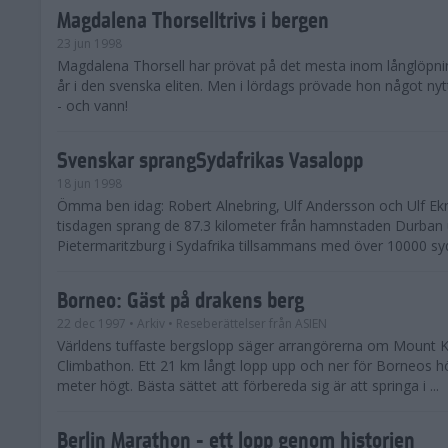
Magdalena Thorselltrivs i bergen
23 jun 1998
Magdalena Thorsell har prövat på det mesta inom långlöpni
år i den svenska eliten. Men i lördags prövade hon något nyt
- och vann!
Svenskar sprangSydafrikas Vasalopp
18 jun 1998
Ömma ben idag: Robert Alnebring, Ulf Andersson och Ulf E
tisdagen sprang de 87.3 kilometer från hamnstaden Durban u
Pietermaritzburg i Sydafrika tillsammans med över 10000 syda
Borneo: Gäst på drakens berg
22 dec 1997
• Arkiv
• Reseberättelser från ASIEN
Världens tuffaste bergslopp säger arrangörerna om Mount K
Climbathon. Ett 21 km långt lopp upp och ner för Borneos h
meter högt. Bästa sättet att förbereda sig är att springa i ...
Berlin Marathon - ett lopp genom historien