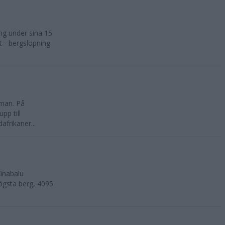
ng under sina 15
t - bergslöpning
kman. På
pp till
frikaner...
inabalu
ögsta berg, 4095