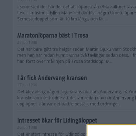
I semestertider händer det att löpare från olika kulturer täv
t.ex. i småstadsidyllen Mariefred där bl.a. några Umeå-löpare
Semesterloppet som är 10 km långt, och lät ...
Maratonlöparna bäst i Trosa
27 jun 1998
Det har bara gått tre helger sedan Martin Ojuku vann Stoc
men han har redan hunnit vinna två tävlingar sedan dess. I fr
han först över mållinjen på Trosa Stadslopp. M...
I år fick Andervang kransen
27 jun 1998
Det blev aldrig någon segerkrans för Lars Andervang, IK Ymer
kranskullan inte trodde att det var redan dax när Andervang
upploppet. I år var det bättre beställt med ordninge...
Intresset ökar för Lidingöloppet
26 jun 1998
Det är stort intresse för Lidingöloppet som avgörs den 3-4 