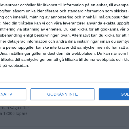
500 fler än
levenrorer och/eller får åtkomst till information på en enhet, till exempe
ifter, såsom unika identifierare och standardinformation som skickas 
g och innehåll, mätning av annonsering och innehåll, målgruppsunde
.
Med din tillåtelse kan vi och våra leverantörer använda exakta uppgif
entifiering via skanning av enheten. Du kan klicka för att godkänna vår
sbehandling enligt beskrivningen ovan. Alternativt kan du klicka för att
r att avgöras
ll mer detaljerad information och ändra dina inställningar innan du samty
ina personuppgifter kanske inte kräver ditt samtycke, men du har rätt 
Dina inställningar gäller endast den här webbplatsen. Du kan när som h
 tillbaka ditt samtycke genom att gå tillbaka till denna webbplats och k
ned på webbsidan.
n i Lievin i
RNATIV
GODKÄNN INTE
GO
a man säga efter
ka 18000 löpare