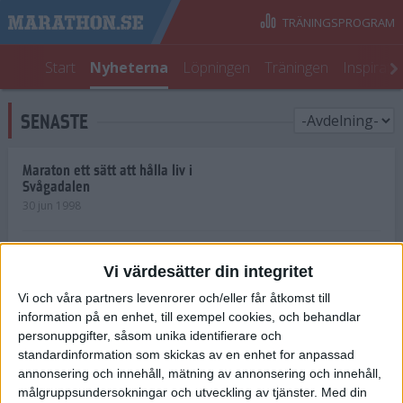
TRÄNINGSPROGRAM
Start
Nyheterna
Löpningen
Träningen
Inspirati
SENASTE
Maraton ett sätt att hålla liv i
Svågadalen
30 jun 1998
Juniorrekord på löpande band
Vi värdesätter din integritet
29 jun 1998
Vi och våra partners levenrorer och/eller får åtkomst till
information på en enhet, till exempel cookies, och behandlar
Norrlänningar firade semester i
Strängnäs
personuppgifter, såsom unika identifierare och
28 jun 1998
standardinformation som skickas av en enhet for anpassad
annonsering och innehåll, mätning av annonsering och innehåll,
målgruppsundersokningar och utveckling av tjänster.
Med din
Maratonlöparna bäst i Trosa