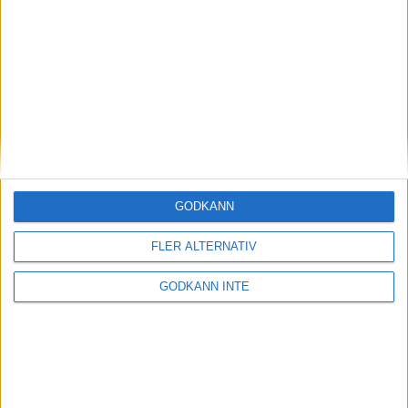
Magdalena Thorselltrivs i bergen
23 jun 1998
Svenskar sprangSydafrikas Vasalopp
18 jun 1998
Borneo: Gäst på drakens berg
22 dec 1997
• Arkiv
• Reseberättelser från
ASIEN
GODKÄNN
Berlin Marathon - ett lopp genom
historien
FLER ALTERNATIV
8 okt 1995
• Arkiv
• Reseberättelser från
EUROPA
GODKÄNN INTE
INTRESSANTA LOPP
Höstrusket • 8 november