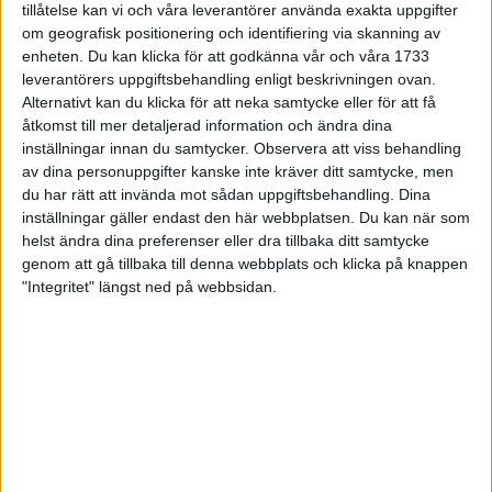
tillåtelse kan vi och våra leverantörer använda exakta uppgifter
27 jun 1998
om geografisk positionering och identifiering via skanning av
enheten. Du kan klicka för att godkänna vår och våra 1733
I år fick Andervang kransen
leverantörers uppgiftsbehandling enligt beskrivningen ovan.
Alternativt kan du klicka för att neka samtycke eller för att få
27 jun 1998
åtkomst till mer detaljerad information och ändra dina
inställningar innan du samtycker.
Observera att viss behandling
Intresset ökar för Lidingöloppet
av dina personuppgifter kanske inte kräver ditt samtycke, men
26 jun 1998
du har rätt att invända mot sådan uppgiftsbehandling. Dina
inställningar gäller endast den här webbplatsen. Du kan när som
Värmemara
helst ändra dina preferenser eller dra tillbaka ditt samtycke
väntarvärldsmästaraspiranter
genom att gå tillbaka till denna webbplats och klicka på knappen
24 jun 1998
"Integritet" längst ned på webbsidan.
Mutolas världsrekord godkänns ej
23 jun 1998
Jisses, vilket partyi San Diego!
23 jun 1998