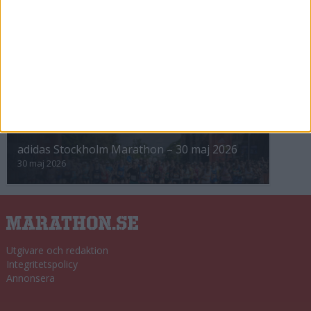
8 nov 2025
Winter Run Stockholm • 31 januari 2026
31 jan 2026
adidas Premiärmilen 28 mars 2026
28 mar 2026
adidas Stockholm Marathon – 30 maj 2026
30 maj 2026
Utgivare och redaktion
Integritetspolicy
Annonsera