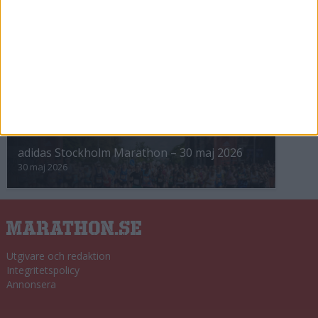
8 nov 2025
Winter Run Stockholm • 31 januari 2026
31 jan 2026
adidas Premiärmilen 28 mars 2026
28 mar 2026
adidas Stockholm Marathon – 30 maj 2026
30 maj 2026
Utgivare och redaktion
Integritetspolicy
Annonsera