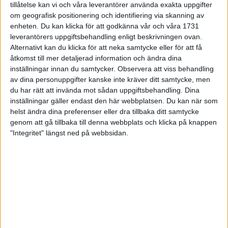
tillåtelse kan vi och våra leverantörer använda exakta uppgifter
27 jun 1998
om geografisk positionering och identifiering via skanning av
enheten. Du kan klicka för att godkänna vår och våra 1731
I år fick Andervang kransen
leverantörers uppgiftsbehandling enligt beskrivningen ovan.
Alternativt kan du klicka för att neka samtycke eller för att få
27 jun 1998
åtkomst till mer detaljerad information och ändra dina
inställningar innan du samtycker.
Observera att viss behandling
Intresset ökar för Lidingöloppet
av dina personuppgifter kanske inte kräver ditt samtycke, men
26 jun 1998
du har rätt att invända mot sådan uppgiftsbehandling. Dina
inställningar gäller endast den här webbplatsen. Du kan när som
Värmemara
helst ändra dina preferenser eller dra tillbaka ditt samtycke
väntarvärldsmästaraspiranter
genom att gå tillbaka till denna webbplats och klicka på knappen
24 jun 1998
"Integritet" längst ned på webbsidan.
Mutolas världsrekord godkänns ej
23 jun 1998
Jisses, vilket partyi San Diego!
23 jun 1998