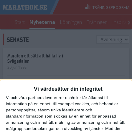
TRÄNINGSPROGRAM
Start
Nyheterna
Löpningen
Träningen
Inspirati
SENASTE
Maraton ett sätt att hålla liv i
Svågadalen
30 jun 1998
Juniorrekord på löpande band
Vi värdesätter din integritet
29 jun 1998
Vi och våra partners levenrorer och/eller får åtkomst till
information på en enhet, till exempel cookies, och behandlar
Norrlänningar firade semester i
Strängnäs
personuppgifter, såsom unika identifierare och
28 jun 1998
standardinformation som skickas av en enhet for anpassad
annonsering och innehåll, mätning av annonsering och innehåll,
målgruppsundersokningar och utveckling av tjänster.
Med din
Maratonlöparna bäst i Trosa