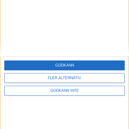
Magdalena Thorselltrivs i bergen
23 jun 1998
Svenskar sprangSydafrikas Vasalopp
18 jun 1998
Borneo: Gäst på drakens berg
22 dec 1997
• Arkiv
• Reseberättelser från
ASIEN
GODKÄNN
Berlin Marathon - ett lopp genom
historien
FLER ALTERNATIV
8 okt 1995
• Arkiv
• Reseberättelser från
EUROPA
GODKÄNN INTE
INTRESSANTA LOPP
Höstrusket • 8 november