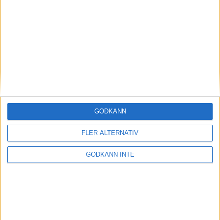
Magdalena Thorselltrivs i bergen
23 jun 1998
Svenskar sprangSydafrikas Vasalopp
18 jun 1998
Borneo: Gäst på drakens berg
22 dec 1997
• Arkiv
• Reseberättelser från
ASIEN
GODKÄNN
Berlin Marathon - ett lopp genom
historien
FLER ALTERNATIV
8 okt 1995
• Arkiv
• Reseberättelser från
EUROPA
GODKÄNN INTE
INTRESSANTA LOPP
Höstrusket • 8 november