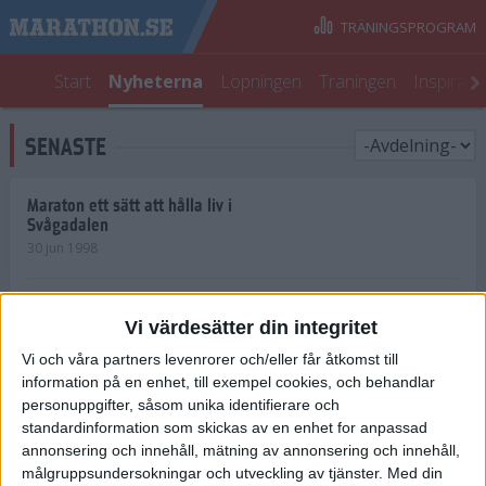
TRÄNINGSPROGRAM
Start
Nyheterna
Löpningen
Träningen
Inspirati
SENASTE
Maraton ett sätt att hålla liv i
Svågadalen
30 jun 1998
Juniorrekord på löpande band
Vi värdesätter din integritet
29 jun 1998
Vi och våra partners levenrorer och/eller får åtkomst till
information på en enhet, till exempel cookies, och behandlar
Norrlänningar firade semester i
Strängnäs
personuppgifter, såsom unika identifierare och
28 jun 1998
standardinformation som skickas av en enhet for anpassad
annonsering och innehåll, mätning av annonsering och innehåll,
målgruppsundersokningar och utveckling av tjänster.
Med din
Maratonlöparna bäst i Trosa