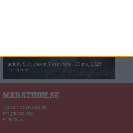
8 nov 2025
Winter Run Stockholm • 31 januari 2026
31 jan 2026
adidas Premiärmilen 28 mars 2026
28 mar 2026
adidas Stockholm Marathon – 30 maj 2026
30 maj 2026
Utgivare och redaktion
Integritetspolicy
Annonsera