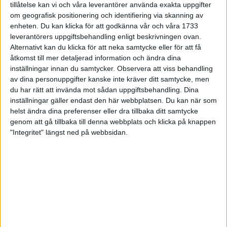
tillåtelse kan vi och våra leverantörer använda exakta uppgifter
27 jun 1998
om geografisk positionering och identifiering via skanning av
enheten. Du kan klicka för att godkänna vår och våra 1733
I år fick Andervang kransen
leverantörers uppgiftsbehandling enligt beskrivningen ovan.
Alternativt kan du klicka för att neka samtycke eller för att få
27 jun 1998
åtkomst till mer detaljerad information och ändra dina
inställningar innan du samtycker.
Observera att viss behandling
Intresset ökar för Lidingöloppet
av dina personuppgifter kanske inte kräver ditt samtycke, men
26 jun 1998
du har rätt att invända mot sådan uppgiftsbehandling. Dina
inställningar gäller endast den här webbplatsen. Du kan när som
Värmemara
helst ändra dina preferenser eller dra tillbaka ditt samtycke
väntarvärldsmästaraspiranter
genom att gå tillbaka till denna webbplats och klicka på knappen
24 jun 1998
"Integritet" längst ned på webbsidan.
Mutolas världsrekord godkänns ej
23 jun 1998
Jisses, vilket partyi San Diego!
23 jun 1998