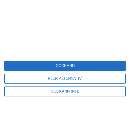
Magdalena Thorselltrivs i bergen
23 jun 1998
Svenskar sprangSydafrikas Vasalopp
18 jun 1998
Borneo: Gäst på drakens berg
22 dec 1997
• Arkiv
• Reseberättelser från
ASIEN
GODKÄNN
Berlin Marathon - ett lopp genom
historien
FLER ALTERNATIV
8 okt 1995
• Arkiv
• Reseberättelser från
EUROPA
GODKÄNN INTE
INTRESSANTA LOPP
Höstrusket • 8 november