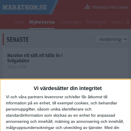
TRÄNINGSPROGRAM
Start
Nyheterna
Löpningen
Träningen
Inspirati
SENASTE
Maraton ett sätt att hålla liv i
Svågadalen
30 jun 1998
Juniorrekord på löpande band
Vi värdesätter din integritet
29 jun 1998
Vi och våra partners levenrorer och/eller får åtkomst till
information på en enhet, till exempel cookies, och behandlar
Norrlänningar firade semester i
Strängnäs
personuppgifter, såsom unika identifierare och
28 jun 1998
standardinformation som skickas av en enhet for anpassad
annonsering och innehåll, mätning av annonsering och innehåll,
målgruppsundersokningar och utveckling av tjänster.
Med din
Maratonlöparna bäst i Trosa