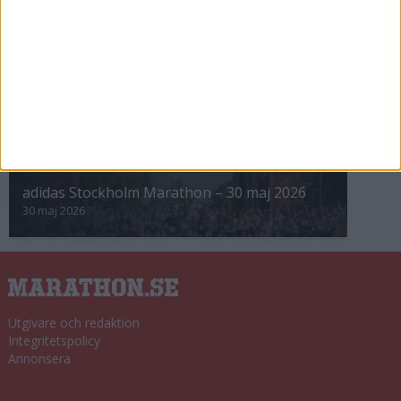
8 nov 2025
Winter Run Stockholm • 31 januari 2026
31 jan 2026
adidas Premiärmilen 28 mars 2026
28 mar 2026
adidas Stockholm Marathon – 30 maj 2026
30 maj 2026
Utgivare och redaktion
Integritetspolicy
Annonsera