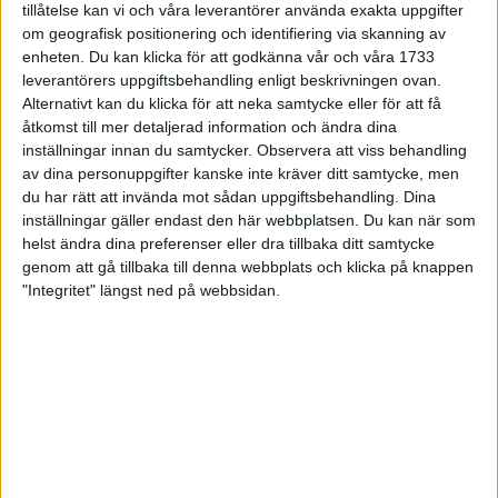
tillåtelse kan vi och våra leverantörer använda exakta uppgifter
27 jun 1998
om geografisk positionering och identifiering via skanning av
enheten. Du kan klicka för att godkänna vår och våra 1733
I år fick Andervang kransen
leverantörers uppgiftsbehandling enligt beskrivningen ovan.
Alternativt kan du klicka för att neka samtycke eller för att få
27 jun 1998
åtkomst till mer detaljerad information och ändra dina
inställningar innan du samtycker.
Observera att viss behandling
Intresset ökar för Lidingöloppet
av dina personuppgifter kanske inte kräver ditt samtycke, men
26 jun 1998
du har rätt att invända mot sådan uppgiftsbehandling. Dina
inställningar gäller endast den här webbplatsen. Du kan när som
Värmemara
helst ändra dina preferenser eller dra tillbaka ditt samtycke
väntarvärldsmästaraspiranter
genom att gå tillbaka till denna webbplats och klicka på knappen
24 jun 1998
"Integritet" längst ned på webbsidan.
Mutolas världsrekord godkänns ej
23 jun 1998
Jisses, vilket partyi San Diego!
23 jun 1998