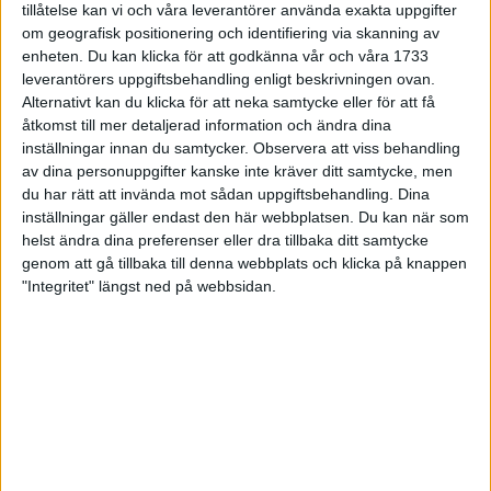
tillåtelse kan vi och våra leverantörer använda exakta uppgifter
27 jun 1998
om geografisk positionering och identifiering via skanning av
enheten. Du kan klicka för att godkänna vår och våra 1733
I år fick Andervang kransen
leverantörers uppgiftsbehandling enligt beskrivningen ovan.
Alternativt kan du klicka för att neka samtycke eller för att få
27 jun 1998
åtkomst till mer detaljerad information och ändra dina
inställningar innan du samtycker.
Observera att viss behandling
Intresset ökar för Lidingöloppet
av dina personuppgifter kanske inte kräver ditt samtycke, men
26 jun 1998
du har rätt att invända mot sådan uppgiftsbehandling. Dina
inställningar gäller endast den här webbplatsen. Du kan när som
Värmemara
helst ändra dina preferenser eller dra tillbaka ditt samtycke
väntarvärldsmästaraspiranter
genom att gå tillbaka till denna webbplats och klicka på knappen
24 jun 1998
"Integritet" längst ned på webbsidan.
Mutolas världsrekord godkänns ej
23 jun 1998
Jisses, vilket partyi San Diego!
23 jun 1998