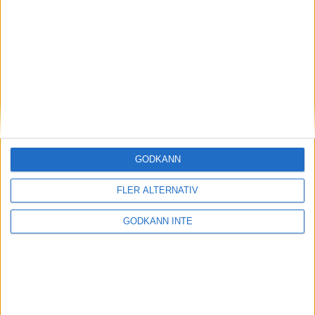
Magdalena Thorselltrivs i bergen
23 jun 1998
Svenskar sprangSydafrikas Vasalopp
18 jun 1998
Borneo: Gäst på drakens berg
22 dec 1997
• Arkiv
• Reseberättelser från
ASIEN
GODKÄNN
Berlin Marathon - ett lopp genom
historien
FLER ALTERNATIV
8 okt 1995
• Arkiv
• Reseberättelser från
EUROPA
GODKÄNN INTE
INTRESSANTA LOPP
Höstrusket • 8 november