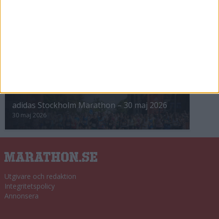
8 nov 2025
Winter Run Stockholm • 31 januari 2026
31 jan 2026
adidas Premiärmilen 28 mars 2026
28 mar 2026
adidas Stockholm Marathon – 30 maj 2026
30 maj 2026
Utgivare och redaktion
Integritetspolicy
Annonsera