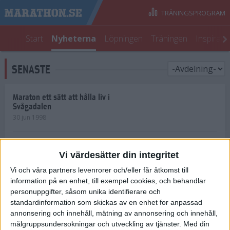
TRÄNINGSPROGRAM
Start
Nyheterna
Löpningen
Träningen
Inspirati
SENASTE
Maraton ett sätt att hålla liv i
Svågadalen
30 jun 1998
Juniorrekord på löpande band
Vi värdesätter din integritet
29 jun 1998
Vi och våra partners levenrorer och/eller får åtkomst till
information på en enhet, till exempel cookies, och behandlar
Norrlänningar firade semester i
Strängnäs
personuppgifter, såsom unika identifierare och
28 jun 1998
standardinformation som skickas av en enhet for anpassad
annonsering och innehåll, mätning av annonsering och innehåll,
målgruppsundersokningar och utveckling av tjänster.
Med din
Maratonlöparna bäst i Trosa