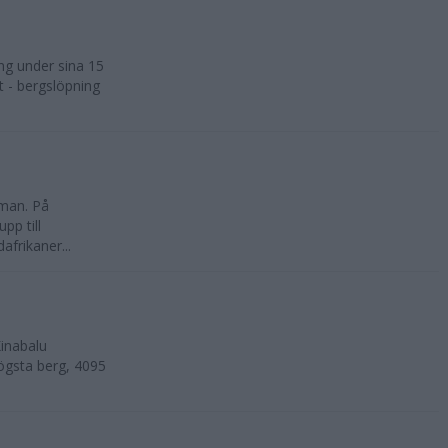
ng under sina 15
t - bergslöpning
kman. På
pp till
frikaner...
inabalu
ögsta berg, 4095