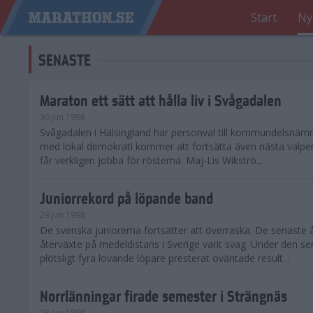
Start
Ny
SENASTE
Maraton ett sätt att hålla liv i Svågadalen
30 jun 1998
Svågadalen i Hälsingland har personval till kommundelsnäm
med lokal demokrati kommer att fortsätta även nästa valperi
får verkligen jobba för rösterna. Maj-Lis Wikströ...
Juniorrekord på löpande band
29 jun 1998
De svenska juniorerna fortsätter att överraska. De senaste 
återväxte på medeldistans i Sverige varit svag. Under den s
plötsligt fyra lovande löpare presterat oväntade result...
Norrlänningar firade semester i Strängnäs
28 jun 1998