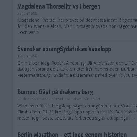
Magdalena Thorselltrivs i bergen
23 jun 1998
Magdalena Thorsell har prövat på det mesta inom långlöpni
år i den svenska eliten. Men i lördags prövade hon något nyt
- och vann!
Svenskar sprangSydafrikas Vasalopp
18 jun 1998
Ömma ben idag: Robert Alnebring, Ulf Andersson och Ulf E
tisdagen sprang de 87.3 kilometer från hamnstaden Durban u
Pietermaritzburg i Sydafrika tillsammans med över 10000 syda
Borneo: Gäst på drakens berg
22 dec 1997
• Arkiv
• Reseberättelser från ASIEN
Världens tuffaste bergslopp säger arrangörerna om Mount K
Climbathon. Ett 21 km långt lopp upp och ner för Borneos h
meter högt. Bästa sättet att förbereda sig är att springa i ...
Berlin Marathon - ett lopp genom historien