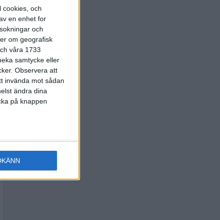
l cookies, och
av en enhet for
rsokningar och
ter om geografisk
 och våra 1733
 neka samtycke eller
cker.
Observera att
att invända mot sådan
elst ändra dina
licka på knappen
DKÄNN