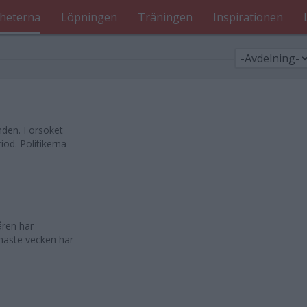
heterna
Löpningen
Träningen
Inspirationen
nden. Försöket
od. Politikerna
åren har
enaste vecken har