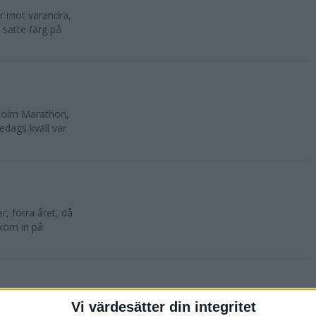
lar mot varandra,
 satte färg på
kholm Marathon,
edags kväll var
, förra året, då
 kom in på
Vi värdesätter din integritet
oktober. 10 500