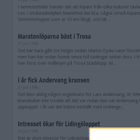
I semestertider händer det att löpare från olika kulturer täv
t.ex. i småstadsidyllen Mariefred där bl.a. några Umeå-löpare
Semesterloppet som är 10 km långt, och lät ...
Maratonlöparna bäst i Trosa
27 jun 1998
Det har bara gått tre helger sedan Martin Ojuku vann Stoc
men han har redan hunnit vinna två tävlingar sedan dess. I fr
han först över mållinjen på Trosa Stadslopp. M...
I år fick Andervang kransen
27 jun 1998
Det blev aldrig någon segerkrans för Lars Andervang, IK Ymer
kranskullan inte trodde att det var redan dax när Andervang
upploppet. I år var det bättre beställt med ordninge...
Intresset ökar för Lidingöloppet
26 jun 1998
Det är stort intresse för Lidingöloppet som avgörs den 3-4 