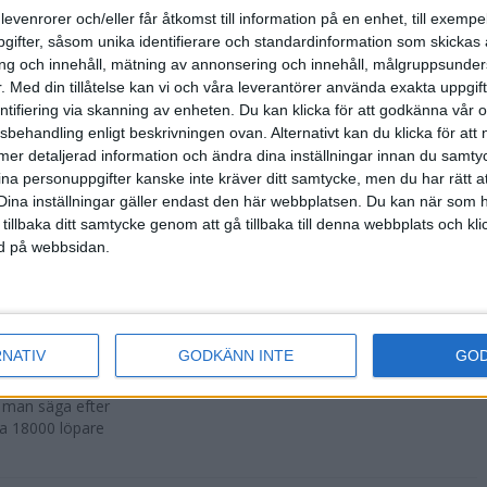
500 fler än
levenrorer och/eller får åtkomst till information på en enhet, till exempe
ifter, såsom unika identifierare och standardinformation som skickas 
g och innehåll, mätning av annonsering och innehåll, målgruppsunde
.
Med din tillåtelse kan vi och våra leverantörer använda exakta uppgif
entifiering via skanning av enheten. Du kan klicka för att godkänna vår
sbehandling enligt beskrivningen ovan. Alternativt kan du klicka för att
r att avgöras
ll mer detaljerad information och ändra dina inställningar innan du samty
ina personuppgifter kanske inte kräver ditt samtycke, men du har rätt 
Dina inställningar gäller endast den här webbplatsen. Du kan när som h
 tillbaka ditt samtycke genom att gå tillbaka till denna webbplats och k
ned på webbsidan.
n i Lievin i
RNATIV
GODKÄNN INTE
GO
a man säga efter
ka 18000 löpare