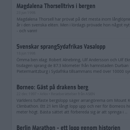
Magdalena Thorselltrivs i bergen
23 jun 1998
Magdalena Thorsell har prövat på det mesta inom långlöpni
år i den svenska eliten. Men i lördags prövade hon något nyt
- och vann!
Svenskar sprangSydafrikas Vasalopp
18 jun 1998
Ömma ben idag: Robert Alnebring, Ulf Andersson och Ulf E
tisdagen sprang de 87.3 kilometer från hamnstaden Durban u
Pietermaritzburg i Sydafrika tillsammans med över 10000 syda
Borneo: Gäst på drakens berg
22 dec 1997
• Arkiv
• Reseberättelser från ASIEN
Världens tuffaste bergslopp säger arrangörerna om Mount K
Climbathon. Ett 21 km långt lopp upp och ner för Borneos h
meter högt. Bästa sättet att förbereda sig är att springa i ...
Berlin Marathon - ett lopp genom historien