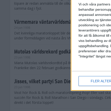
löpare är redan anmälda till de olika klassena. Det är hela 2 
Vi och våra partners 
samma dag i fjol.
behandlar personuppg
anpassad annonserin
utveckling av tjänster
Värmemara väntarvärldsmästaraspiranter
positionering och id
24 jun 1998
leverantörers uppgift
Det kvinnliga maratonloppet blir den enda gren som komme
för att få åtkomst ti
under förmiddagen vid nästa års VM i friidrott.
viss behandling av d
uppgiftsbehandling. 
Mutolas världsrekord godkänns ej
preferenser eller dra
"Integritet" längst 
23 jun 1998
Maria Mutolas världsrekordtid på 800 meter från inomhusgala
Frankrike den 22 februari godkänns ej.
Jisses, vilket partyi San Diego!
FLER ALTE
23 jun 1998
Visst hör Rock & Roll och maratonlöpning ihop! Eller vad sk
succén för Rock & Roll Marathon i San Diego i söndags. Cir
direkt i det första loppet!