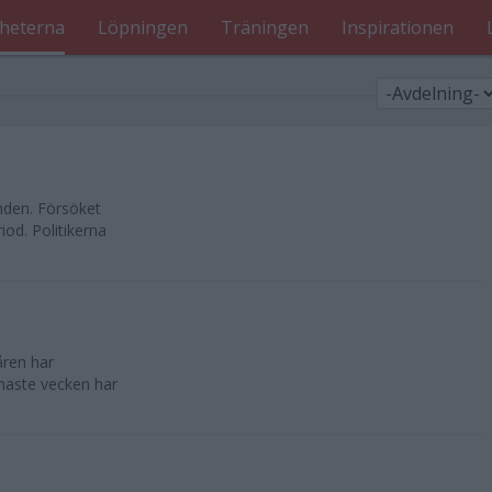
heterna
Löpningen
Träningen
Inspirationen
nden. Försöket
od. Politikerna
åren har
enaste vecken har