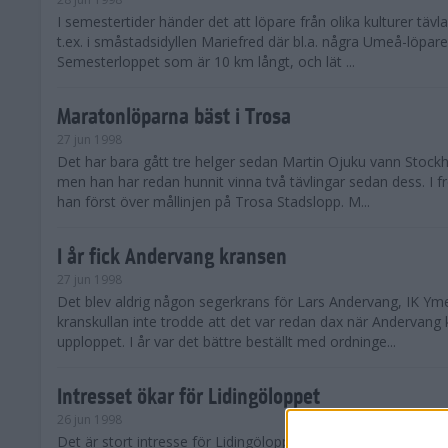
I semestertider händer det att löpare från olika kulturer täv
t.ex. i småstadsidyllen Mariefred där bl.a. några Umeå-löpare
Semesterloppet som är 10 km långt, och lät ...
Maratonlöparna bäst i Trosa
27 jun 1998
Det har bara gått tre helger sedan Martin Ojuku vann Stoc
men han har redan hunnit vinna två tävlingar sedan dess. I fr
han först över mållinjen på Trosa Stadslopp. M...
I år fick Andervang kransen
27 jun 1998
Det blev aldrig någon segerkrans för Lars Andervang, IK Ymer
kranskullan inte trodde att det var redan dax när Andervang
upploppet. I år var det bättre beställt med ordninge...
Intresset ökar för Lidingöloppet
26 jun 1998
Det är stort intresse för Lidingöloppet som avgörs den 3-4 