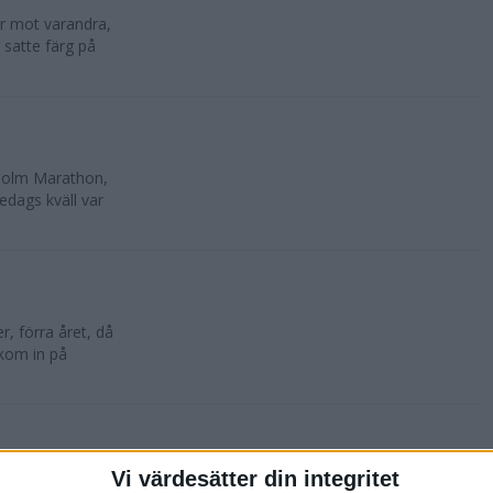
lar mot varandra,
 satte färg på
kholm Marathon,
edags kväll var
, förra året, då
 kom in på
Vi värdesätter din integritet
oktober. 10 500