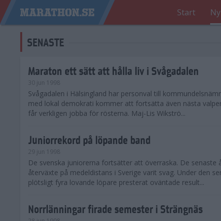
Start
Ny
SENASTE
Maraton ett sätt att hålla liv i Svågadalen
30 jun 1998
Svågadalen i Hälsingland har personval till kommundelsnäm
med lokal demokrati kommer att fortsätta även nästa valperi
får verkligen jobba för rösterna. Maj-Lis Wikströ...
Juniorrekord på löpande band
29 jun 1998
De svenska juniorerna fortsätter att överraska. De senaste 
återväxte på medeldistans i Sverige varit svag. Under den s
plötsligt fyra lovande löpare presterat oväntade result...
Norrlänningar firade semester i Strängnäs
28 jun 1998