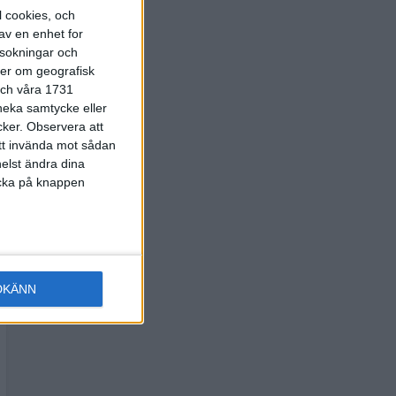
l cookies, och
av en enhet for
rsokningar och
ter om geografisk
 och våra 1731
 neka samtycke eller
cker.
Observera att
att invända mot sådan
elst ändra dina
licka på knappen
DKÄNN