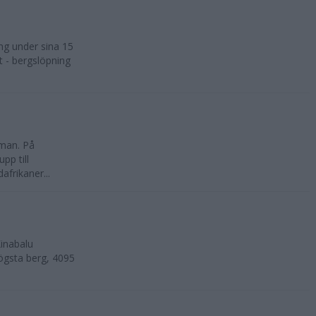
ng under sina 15
t - bergslöpning
kman. På
pp till
frikaner...
inabalu
ögsta berg, 4095