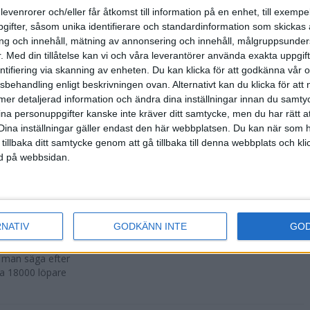
500 fler än
levenrorer och/eller får åtkomst till information på en enhet, till exempe
ifter, såsom unika identifierare och standardinformation som skickas 
g och innehåll, mätning av annonsering och innehåll, målgruppsunde
.
Med din tillåtelse kan vi och våra leverantörer använda exakta uppgif
entifiering via skanning av enheten. Du kan klicka för att godkänna vår
sbehandling enligt beskrivningen ovan. Alternativt kan du klicka för att
r att avgöras
ll mer detaljerad information och ändra dina inställningar innan du samty
ina personuppgifter kanske inte kräver ditt samtycke, men du har rätt 
Dina inställningar gäller endast den här webbplatsen. Du kan när som h
 tillbaka ditt samtycke genom att gå tillbaka till denna webbplats och k
ned på webbsidan.
n i Lievin i
RNATIV
GODKÄNN INTE
GO
a man säga efter
ka 18000 löpare