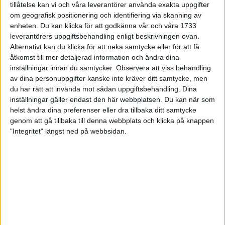
tillåtelse kan vi och våra leverantörer använda exakta uppgifter
27 jun 1998
om geografisk positionering och identifiering via skanning av
enheten. Du kan klicka för att godkänna vår och våra 1733
I år fick Andervang kransen
leverantörers uppgiftsbehandling enligt beskrivningen ovan.
Alternativt kan du klicka för att neka samtycke eller för att få
27 jun 1998
åtkomst till mer detaljerad information och ändra dina
inställningar innan du samtycker.
Observera att viss behandling
Intresset ökar för Lidingöloppet
av dina personuppgifter kanske inte kräver ditt samtycke, men
26 jun 1998
du har rätt att invända mot sådan uppgiftsbehandling. Dina
inställningar gäller endast den här webbplatsen. Du kan när som
Värmemara
helst ändra dina preferenser eller dra tillbaka ditt samtycke
väntarvärldsmästaraspiranter
genom att gå tillbaka till denna webbplats och klicka på knappen
24 jun 1998
"Integritet" längst ned på webbsidan.
Mutolas världsrekord godkänns ej
23 jun 1998
Jisses, vilket partyi San Diego!
23 jun 1998