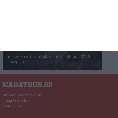
8 nov 2025
Winter Run Stockholm • 31 januari 2026
31 jan 2026
adidas Premiärmilen 28 mars 2026
28 mar 2026
adidas Stockholm Marathon – 30 maj 2026
30 maj 2026
Utgivare och redaktion
Integritetspolicy
Annonsera