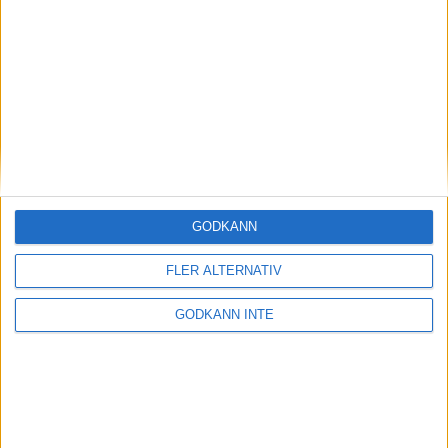
Magdalena Thorselltrivs i bergen
23 jun 1998
Svenskar sprangSydafrikas Vasalopp
18 jun 1998
Borneo: Gäst på drakens berg
22 dec 1997
• Arkiv
• Reseberättelser från
ASIEN
GODKÄNN
Berlin Marathon - ett lopp genom
historien
FLER ALTERNATIV
8 okt 1995
• Arkiv
• Reseberättelser från
EUROPA
GODKÄNN INTE
INTRESSANTA LOPP
Höstrusket • 8 november