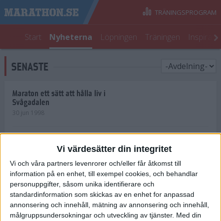
TRÄNINGSPROGRAM
Start
Nyheterna
Löpningen
Träningen
Inspirati
SENASTE
Maraton ett sätt att hålla liv i
Svågadalen
30 jun 1998
Juniorrekord på löpande band
Vi värdesätter din integritet
29 jun 1998
Vi och våra partners levenrorer och/eller får åtkomst till
information på en enhet, till exempel cookies, och behandlar
Norrlänningar firade semester i
Strängnäs
personuppgifter, såsom unika identifierare och
28 jun 1998
standardinformation som skickas av en enhet for anpassad
annonsering och innehåll, mätning av annonsering och innehåll,
målgruppsundersokningar och utveckling av tjänster.
Med din
Maratonlöparna bäst i Trosa