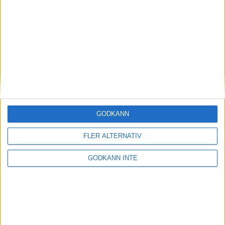
Magdalena Thorselltrivs i bergen
23 jun 1998
Svenskar sprangSydafrikas Vasalopp
18 jun 1998
Borneo: Gäst på drakens berg
22 dec 1997
• Arkiv
• Reseberättelser från
ASIEN
GODKÄNN
Berlin Marathon - ett lopp genom
historien
FLER ALTERNATIV
8 okt 1995
• Arkiv
• Reseberättelser från
EUROPA
GODKÄNN INTE
INTRESSANTA LOPP
Höstrusket • 8 november