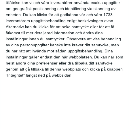
tillåtelse kan vi och våra leverantörer använda exakta uppgifter
27 jun 1998
om geografisk positionering och identifiering via skanning av
enheten. Du kan klicka för att godkänna vår och våra 1733
I år fick Andervang kransen
leverantörers uppgiftsbehandling enligt beskrivningen ovan.
Alternativt kan du klicka för att neka samtycke eller för att få
27 jun 1998
åtkomst till mer detaljerad information och ändra dina
inställningar innan du samtycker.
Observera att viss behandling
Intresset ökar för Lidingöloppet
av dina personuppgifter kanske inte kräver ditt samtycke, men
26 jun 1998
du har rätt att invända mot sådan uppgiftsbehandling. Dina
inställningar gäller endast den här webbplatsen. Du kan när som
Värmemara
helst ändra dina preferenser eller dra tillbaka ditt samtycke
väntarvärldsmästaraspiranter
genom att gå tillbaka till denna webbplats och klicka på knappen
24 jun 1998
"Integritet" längst ned på webbsidan.
Mutolas världsrekord godkänns ej
23 jun 1998
Jisses, vilket partyi San Diego!
23 jun 1998