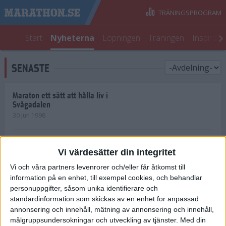
TRÄNINGSPROGRAM
Start
Nyheterna
Löpningen
Träningen
Inspirati
SENASTE
Maraton ett sätt att hålla liv i
Svågadalen
30 jun 1998
Juniorrekord på löpande band
Vi värdesätter din integritet
29 jun 1998
Vi och våra partners levenrorer och/eller får åtkomst till
information på en enhet, till exempel cookies, och behandlar
Norrlänningar firade semester i
Strängnäs
personuppgifter, såsom unika identifierare och
28 jun 1998
standardinformation som skickas av en enhet for anpassad
annonsering och innehåll, mätning av annonsering och innehåll,
målgruppsundersokningar och utveckling av tjänster.
Med din
Maratonlöparna bäst i Trosa