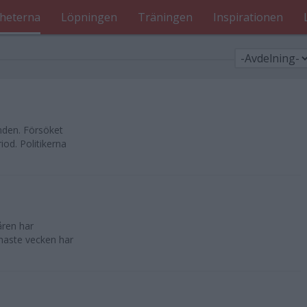
heterna
Löpningen
Träningen
Inspirationen
nden. Försöket
od. Politikerna
åren har
enaste vecken har