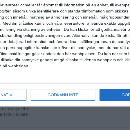
500 fler än
levenrorer och/eller får åtkomst till information på en enhet, till exempe
ifter, såsom unika identifierare och standardinformation som skickas 
g och innehåll, mätning av annonsering och innehåll, målgruppsunde
.
Med din tillåtelse kan vi och våra leverantörer använda exakta uppgif
entifiering via skanning av enheten. Du kan klicka för att godkänna vår
sbehandling enligt beskrivningen ovan. Alternativt kan du klicka för att
r att avgöras
ll mer detaljerad information och ändra dina inställningar innan du samty
ina personuppgifter kanske inte kräver ditt samtycke, men du har rätt 
Dina inställningar gäller endast den här webbplatsen. Du kan när som h
 tillbaka ditt samtycke genom att gå tillbaka till denna webbplats och k
ned på webbsidan.
n i Lievin i
RNATIV
GODKÄNN INTE
GO
a man säga efter
ka 18000 löpare