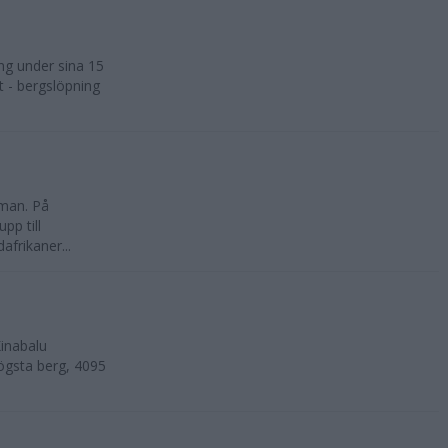
ng under sina 15
t - bergslöpning
kman. På
pp till
frikaner...
inabalu
ögsta berg, 4095