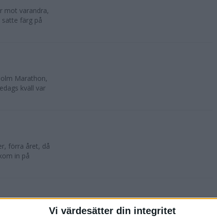
lar mot varandra,
 satte färg på
kholm Marathon,
edags kväll var
, förra året, då
 kom in på
Vi värdesätter din integritet
oktober. 10 500