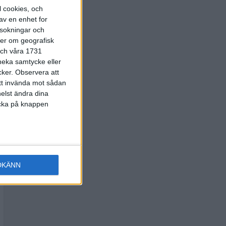
l cookies, och
av en enhet for
rsokningar och
ter om geografisk
 och våra 1731
 neka samtycke eller
cker.
Observera att
att invända mot sådan
elst ändra dina
licka på knappen
DKÄNN