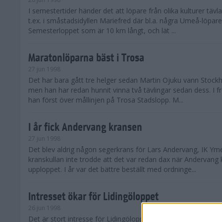
I semestertider händer det att löpare från olika kulturer täv
t.ex. i småstadsidyllen Mariefred där bl.a. några Umeå-löpare
Semesterloppet som är 10 km långt, och lät ...
Maratonlöparna bäst i Trosa
27 jun 1998
Det har bara gått tre helger sedan Martin Ojuku vann Stoc
men han har redan hunnit vinna två tävlingar sedan dess. I fr
han först över mållinjen på Trosa Stadslopp. M...
I år fick Andervang kransen
27 jun 1998
Det blev aldrig någon segerkrans för Lars Andervang, IK Ymer
kranskullan inte trodde att det var redan dax när Andervang
upploppet. I år var det bättre beställt med ordninge...
Intresset ökar för Lidingöloppet
26 jun 1998
Det är stort intresse för Lidingöloppet som avgörs den 3-4 