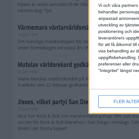
löpare är redan anmälda till de olika klassena. Det är hela 2 
Vi och våra partners 
samma dag i fjol.
behandlar personuppg
anpassad annonserin
utveckling av tjänster
Värmemara väntarvärldsmästaraspiranter
positionering och id
24 jun 1998
leverantörers uppgift
Det kvinnliga maratonloppet blir den enda gren som komme
för att få åtkomst ti
under förmiddagen vid nästa års VM i friidrott.
viss behandling av d
uppgiftsbehandling. 
Mutolas världsrekord godkänns ej
preferenser eller dra
"Integritet" längst 
23 jun 1998
Maria Mutolas världsrekordtid på 800 meter från inomhusgala
Frankrike den 22 februari godkänns ej.
Jisses, vilket partyi San Diego!
FLER ALTE
23 jun 1998
Visst hör Rock & Roll och maratonlöpning ihop! Eller vad sk
succén för Rock & Roll Marathon i San Diego i söndags. Cir
direkt i det första loppet!