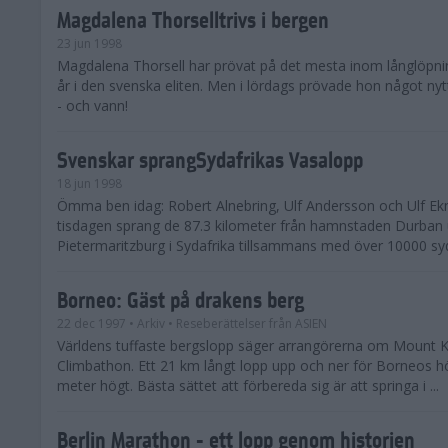
Magdalena Thorselltrivs i bergen
23 jun 1998
Magdalena Thorsell har prövat på det mesta inom långlöpni
år i den svenska eliten. Men i lördags prövade hon något nyt
- och vann!
Svenskar sprangSydafrikas Vasalopp
18 jun 1998
Ömma ben idag: Robert Alnebring, Ulf Andersson och Ulf E
tisdagen sprang de 87.3 kilometer från hamnstaden Durban u
Pietermaritzburg i Sydafrika tillsammans med över 10000 syda
Borneo: Gäst på drakens berg
22 dec 1997
• Arkiv
• Reseberättelser från ASIEN
Världens tuffaste bergslopp säger arrangörerna om Mount K
Climbathon. Ett 21 km långt lopp upp och ner för Borneos h
meter högt. Bästa sättet att förbereda sig är att springa i ...
Berlin Marathon - ett lopp genom historien