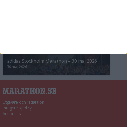
8 nov 2025
Winter Run Stockholm • 31 januari 2026
31 jan 2026
adidas Premiärmilen 28 mars 2026
28 mar 2026
adidas Stockholm Marathon – 30 maj 2026
30 maj 2026
Utgivare och redaktion
Integritetspolicy
Annonsera