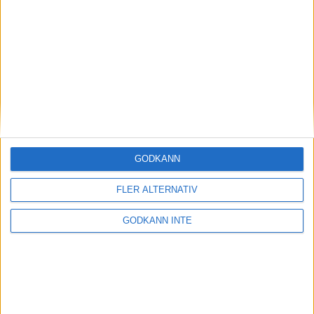
Magdalena Thorselltrivs i bergen
23 jun 1998
Svenskar sprangSydafrikas Vasalopp
18 jun 1998
Borneo: Gäst på drakens berg
22 dec 1997
• Arkiv
• Reseberättelser från
ASIEN
GODKÄNN
Berlin Marathon - ett lopp genom
historien
FLER ALTERNATIV
8 okt 1995
• Arkiv
• Reseberättelser från
EUROPA
GODKÄNN INTE
INTRESSANTA LOPP
Höstrusket • 8 november