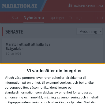
TRÄNINGSPROGRAM
Start
Nyheterna
Löpningen
Träningen
Inspirati
SENASTE
Maraton ett sätt att hålla liv i
Svågadalen
30 jun 1998
Juniorrekord på löpande band
Vi värdesätter din integritet
29 jun 1998
Vi och våra partners levenrorer och/eller får åtkomst till
information på en enhet, till exempel cookies, och behandlar
Norrlänningar firade semester i
Strängnäs
personuppgifter, såsom unika identifierare och
28 jun 1998
standardinformation som skickas av en enhet for anpassad
annonsering och innehåll, mätning av annonsering och innehåll,
målgruppsundersokningar och utveckling av tjänster.
Med din
Maratonlöparna bäst i Trosa