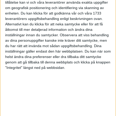
tillåtelse kan vi och våra leverantörer använda exakta uppgifter
27 jun 1998
om geografisk positionering och identifiering via skanning av
enheten. Du kan klicka för att godkänna vår och våra 1733
I år fick Andervang kransen
leverantörers uppgiftsbehandling enligt beskrivningen ovan.
Alternativt kan du klicka för att neka samtycke eller för att få
27 jun 1998
åtkomst till mer detaljerad information och ändra dina
inställningar innan du samtycker.
Observera att viss behandling
Intresset ökar för Lidingöloppet
av dina personuppgifter kanske inte kräver ditt samtycke, men
26 jun 1998
du har rätt att invända mot sådan uppgiftsbehandling. Dina
inställningar gäller endast den här webbplatsen. Du kan när som
Värmemara
helst ändra dina preferenser eller dra tillbaka ditt samtycke
väntarvärldsmästaraspiranter
genom att gå tillbaka till denna webbplats och klicka på knappen
24 jun 1998
"Integritet" längst ned på webbsidan.
Mutolas världsrekord godkänns ej
23 jun 1998
Jisses, vilket partyi San Diego!
23 jun 1998