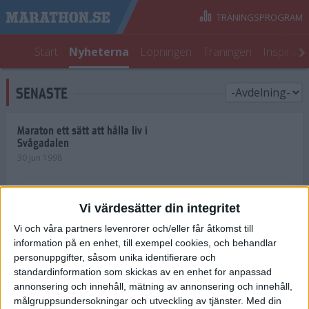
TRÄNINGSPROGRAM
Start
Nyheterna
Löpningen
Träningen
Inspirati
SENASTE
Maraton ett sätt att hålla liv i
Svågadalen
30 jun 1998
Juniorrekord på löpande band
Vi värdesätter din integritet
29 jun 1998
Vi och våra partners levenrorer och/eller får åtkomst till
information på en enhet, till exempel cookies, och behandlar
Norrlänningar firade semester i
Strängnäs
personuppgifter, såsom unika identifierare och
28 jun 1998
standardinformation som skickas av en enhet for anpassad
annonsering och innehåll, mätning av annonsering och innehåll,
målgruppsundersokningar och utveckling av tjänster.
Med din
Maratonlöparna bäst i Trosa