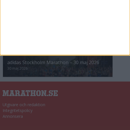
8 nov 2025
Winter Run Stockholm • 31 januari 2026
31 jan 2026
adidas Premiärmilen 28 mars 2026
28 mar 2026
adidas Stockholm Marathon – 30 maj 2026
30 maj 2026
Utgivare och redaktion
Integritetspolicy
Annonsera