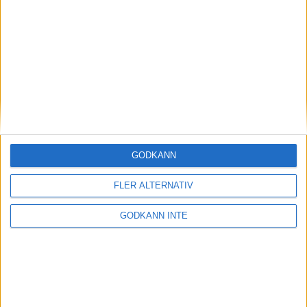
Magdalena Thorselltrivs i bergen
23 jun 1998
Svenskar sprangSydafrikas Vasalopp
18 jun 1998
Borneo: Gäst på drakens berg
22 dec 1997
• Arkiv
• Reseberättelser från
ASIEN
GODKÄNN
Berlin Marathon - ett lopp genom
historien
FLER ALTERNATIV
8 okt 1995
• Arkiv
• Reseberättelser från
EUROPA
GODKÄNN INTE
INTRESSANTA LOPP
Höstrusket • 8 november