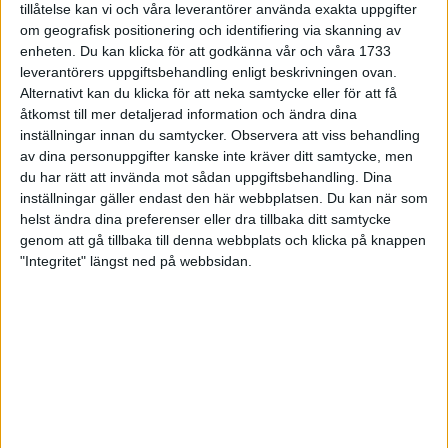
tillåtelse kan vi och våra leverantörer använda exakta uppgifter
27 jun 1998
om geografisk positionering och identifiering via skanning av
enheten. Du kan klicka för att godkänna vår och våra 1733
I år fick Andervang kransen
leverantörers uppgiftsbehandling enligt beskrivningen ovan.
Alternativt kan du klicka för att neka samtycke eller för att få
27 jun 1998
åtkomst till mer detaljerad information och ändra dina
inställningar innan du samtycker.
Observera att viss behandling
Intresset ökar för Lidingöloppet
av dina personuppgifter kanske inte kräver ditt samtycke, men
26 jun 1998
du har rätt att invända mot sådan uppgiftsbehandling. Dina
inställningar gäller endast den här webbplatsen. Du kan när som
Värmemara
helst ändra dina preferenser eller dra tillbaka ditt samtycke
väntarvärldsmästaraspiranter
genom att gå tillbaka till denna webbplats och klicka på knappen
24 jun 1998
"Integritet" längst ned på webbsidan.
Mutolas världsrekord godkänns ej
23 jun 1998
Jisses, vilket partyi San Diego!
23 jun 1998