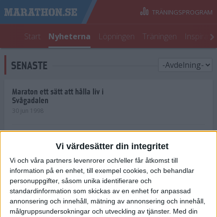
TRÄNINGSPROGRAM
Start
Nyheterna
Löpningen
Träningen
Inspirati
SENASTE
Maraton ett sätt att hålla liv i
Svågadalen
30 jun 1998
Juniorrekord på löpande band
Vi värdesätter din integritet
29 jun 1998
Vi och våra partners levenrorer och/eller får åtkomst till
information på en enhet, till exempel cookies, och behandlar
Norrlänningar firade semester i
Strängnäs
personuppgifter, såsom unika identifierare och
28 jun 1998
standardinformation som skickas av en enhet for anpassad
annonsering och innehåll, mätning av annonsering och innehåll,
målgruppsundersokningar och utveckling av tjänster.
Med din
Maratonlöparna bäst i Trosa