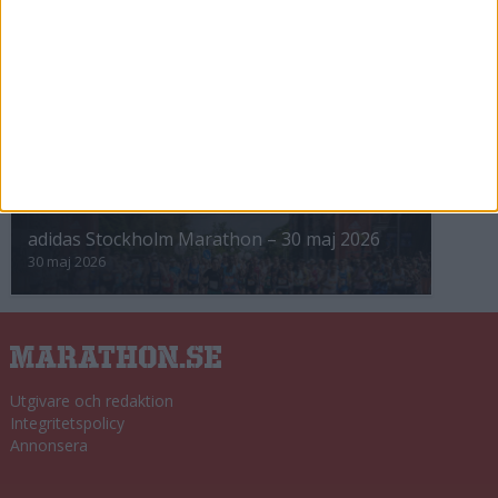
8 nov 2025
Winter Run Stockholm • 31 januari 2026
31 jan 2026
adidas Premiärmilen 28 mars 2026
28 mar 2026
adidas Stockholm Marathon – 30 maj 2026
30 maj 2026
Utgivare och redaktion
Integritetspolicy
Annonsera