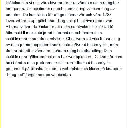
tillåtelse kan vi och våra leverantörer använda exakta uppgifter
27 jun 1998
om geografisk positionering och identifiering via skanning av
enheten. Du kan klicka för att godkänna vår och våra 1733
I år fick Andervang kransen
leverantörers uppgiftsbehandling enligt beskrivningen ovan.
Alternativt kan du klicka för att neka samtycke eller för att få
27 jun 1998
åtkomst till mer detaljerad information och ändra dina
inställningar innan du samtycker.
Observera att viss behandling
Intresset ökar för Lidingöloppet
av dina personuppgifter kanske inte kräver ditt samtycke, men
26 jun 1998
du har rätt att invända mot sådan uppgiftsbehandling. Dina
inställningar gäller endast den här webbplatsen. Du kan när som
Värmemara
helst ändra dina preferenser eller dra tillbaka ditt samtycke
väntarvärldsmästaraspiranter
genom att gå tillbaka till denna webbplats och klicka på knappen
24 jun 1998
"Integritet" längst ned på webbsidan.
Mutolas världsrekord godkänns ej
23 jun 1998
Jisses, vilket partyi San Diego!
23 jun 1998