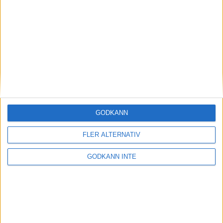
Magdalena Thorselltrivs i bergen
23 jun 1998
Svenskar sprangSydafrikas Vasalopp
18 jun 1998
Borneo: Gäst på drakens berg
22 dec 1997
• Arkiv
• Reseberättelser från
ASIEN
GODKÄNN
Berlin Marathon - ett lopp genom
historien
FLER ALTERNATIV
8 okt 1995
• Arkiv
• Reseberättelser från
EUROPA
GODKÄNN INTE
INTRESSANTA LOPP
Höstrusket • 8 november