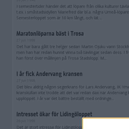
I semestertider händer det att löpare från olika kulturer täv
t.ex. i småstadsidyllen Mariefred där bl.a. några Umeå-löpare
Semesterloppet som är 10 km långt, och lät ...
Maratonlöparna bäst i Trosa
27 jun 1998
Det har bara gått tre helger sedan Martin Ojuku vann Stoc
men han har redan hunnit vinna två tävlingar sedan dess. I fr
han först över mållinjen på Trosa Stadslopp. M...
I år fick Andervang kransen
27 jun 1998
Det blev aldrig någon segerkrans för Lars Andervang, IK Ymer
kranskullan inte trodde att det var redan dax när Andervang
upploppet. I år var det bättre beställt med ordninge...
Intresset ökar för Lidingöloppet
26 jun 1998
Det är stort intresse för Lidingöloppet som avgörs den 3-4 