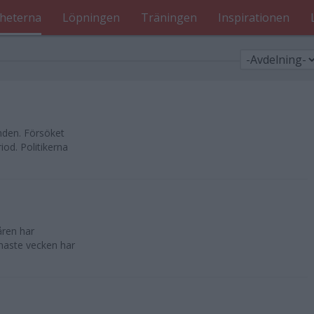
heterna
Löpningen
Träningen
Inspirationen
nden. Försöket
od. Politikerna
åren har
enaste vecken har