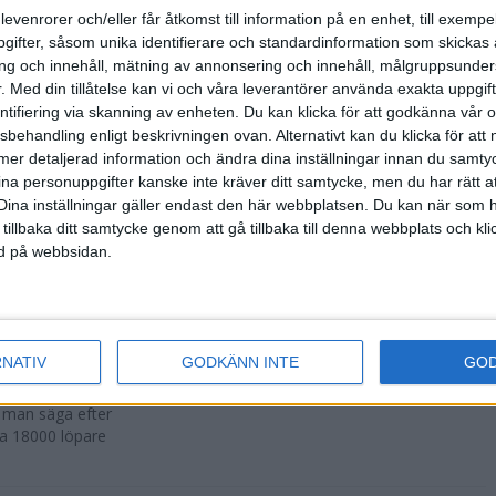
500 fler än
levenrorer och/eller får åtkomst till information på en enhet, till exempe
ifter, såsom unika identifierare och standardinformation som skickas 
g och innehåll, mätning av annonsering och innehåll, målgruppsunde
.
Med din tillåtelse kan vi och våra leverantörer använda exakta uppgif
entifiering via skanning av enheten. Du kan klicka för att godkänna vår
sbehandling enligt beskrivningen ovan. Alternativt kan du klicka för att
r att avgöras
ll mer detaljerad information och ändra dina inställningar innan du samty
ina personuppgifter kanske inte kräver ditt samtycke, men du har rätt 
Dina inställningar gäller endast den här webbplatsen. Du kan när som h
 tillbaka ditt samtycke genom att gå tillbaka till denna webbplats och k
ned på webbsidan.
n i Lievin i
RNATIV
GODKÄNN INTE
GO
a man säga efter
ka 18000 löpare