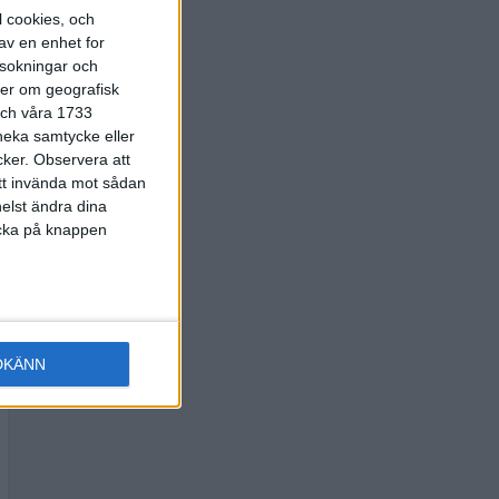
l cookies, och
av en enhet for
rsokningar och
ter om geografisk
 och våra 1733
 neka samtycke eller
cker.
Observera att
att invända mot sådan
elst ändra dina
licka på knappen
DKÄNN