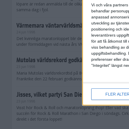
löpare är redan anmälda till de olika klassena. Det är hela 2 
Vi och våra partners 
samma dag i fjol.
behandlar personuppg
anpassad annonserin
utveckling av tjänster
Värmemara väntarvärldsmästaraspiranter
positionering och id
24 jun 1998
leverantörers uppgift
Det kvinnliga maratonloppet blir den enda gren som komme
för att få åtkomst ti
under förmiddagen vid nästa års VM i friidrott.
viss behandling av d
uppgiftsbehandling. 
Mutolas världsrekord godkänns ej
preferenser eller dra
"Integritet" längst 
23 jun 1998
Maria Mutolas världsrekordtid på 800 meter från inomhusgala
Frankrike den 22 februari godkänns ej.
Jisses, vilket partyi San Diego!
FLER ALTE
23 jun 1998
Visst hör Rock & Roll och maratonlöpning ihop! Eller vad sk
succén för Rock & Roll Marathon i San Diego i söndags. Cir
direkt i det första loppet!