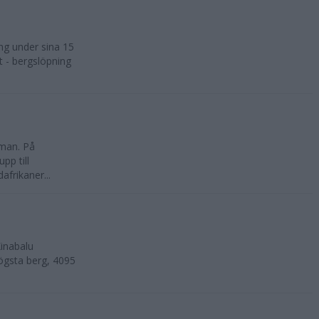
ng under sina 15
t - bergslöpning
kman. På
pp till
frikaner...
inabalu
ögsta berg, 4095