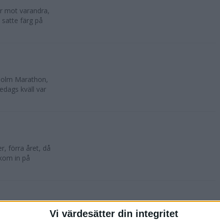
lar mot varandra,
 satte färg på
kholm Marathon,
edags kväll var
, förra året, då
 kom in på
Vi värdesätter din integritet
oktober. 10 500