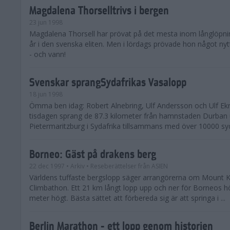
Magdalena Thorselltrivs i bergen
23 jun 1998
Magdalena Thorsell har prövat på det mesta inom långlöpni
år i den svenska eliten. Men i lördags prövade hon något nyt
- och vann!
Svenskar sprangSydafrikas Vasalopp
18 jun 1998
Ömma ben idag: Robert Alnebring, Ulf Andersson och Ulf E
tisdagen sprang de 87.3 kilometer från hamnstaden Durban u
Pietermaritzburg i Sydafrika tillsammans med över 10000 syda
Borneo: Gäst på drakens berg
22 dec 1997
• Arkiv
• Reseberättelser från ASIEN
Världens tuffaste bergslopp säger arrangörerna om Mount K
Climbathon. Ett 21 km långt lopp upp och ner för Borneos h
meter högt. Bästa sättet att förbereda sig är att springa i ...
Berlin Marathon - ett lopp genom historien