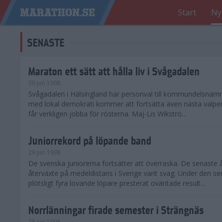
Start
Ny
SENASTE
Maraton ett sätt att hålla liv i Svågadalen
30 jun 1998
Svågadalen i Hälsingland har personval till kommundelsnäm
med lokal demokrati kommer att fortsätta även nästa valperi
får verkligen jobba för rösterna. Maj-Lis Wikströ...
Juniorrekord på löpande band
29 jun 1998
De svenska juniorerna fortsätter att överraska. De senaste 
återväxte på medeldistans i Sverige varit svag. Under den s
plötsligt fyra lovande löpare presterat oväntade result...
Norrlänningar firade semester i Strängnäs
28 jun 1998