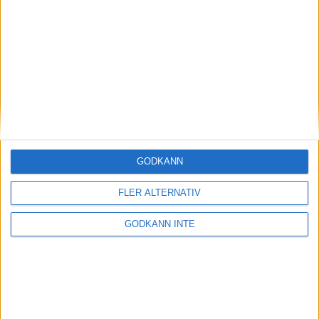
Magdalena Thorselltrivs i bergen
23 jun 1998
Svenskar sprangSydafrikas Vasalopp
18 jun 1998
Borneo: Gäst på drakens berg
22 dec 1997
• Arkiv
• Reseberättelser från
ASIEN
GODKÄNN
Berlin Marathon - ett lopp genom
historien
FLER ALTERNATIV
8 okt 1995
• Arkiv
• Reseberättelser från
EUROPA
GODKÄNN INTE
INTRESSANTA LOPP
Höstrusket • 8 november