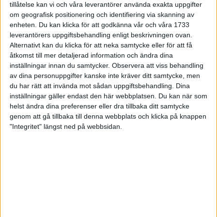
tillåtelse kan vi och våra leverantörer använda exakta uppgifter
27 jun 1998
om geografisk positionering och identifiering via skanning av
enheten. Du kan klicka för att godkänna vår och våra 1733
I år fick Andervang kransen
leverantörers uppgiftsbehandling enligt beskrivningen ovan.
Alternativt kan du klicka för att neka samtycke eller för att få
27 jun 1998
åtkomst till mer detaljerad information och ändra dina
inställningar innan du samtycker.
Observera att viss behandling
Intresset ökar för Lidingöloppet
av dina personuppgifter kanske inte kräver ditt samtycke, men
26 jun 1998
du har rätt att invända mot sådan uppgiftsbehandling. Dina
inställningar gäller endast den här webbplatsen. Du kan när som
Värmemara
helst ändra dina preferenser eller dra tillbaka ditt samtycke
väntarvärldsmästaraspiranter
genom att gå tillbaka till denna webbplats och klicka på knappen
24 jun 1998
"Integritet" längst ned på webbsidan.
Mutolas världsrekord godkänns ej
23 jun 1998
Jisses, vilket partyi San Diego!
23 jun 1998