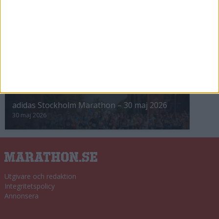
8 nov 2025
Winter Run Stockholm • 31 januari 2026
31 jan 2026
adidas Premiärmilen 28 mars 2026
28 mar 2026
adidas Stockholm Marathon – 30 maj 2026
30 maj 2026
Utgivare och redaktion
Integritetspolicy
Annonsera