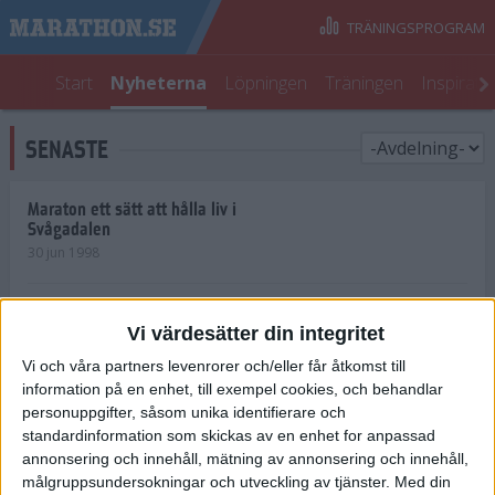
TRÄNINGSPROGRAM
Start
Nyheterna
Löpningen
Träningen
Inspirati
SENASTE
Maraton ett sätt att hålla liv i
Svågadalen
30 jun 1998
Juniorrekord på löpande band
Vi värdesätter din integritet
29 jun 1998
Vi och våra partners levenrorer och/eller får åtkomst till
information på en enhet, till exempel cookies, och behandlar
Norrlänningar firade semester i
Strängnäs
personuppgifter, såsom unika identifierare och
28 jun 1998
standardinformation som skickas av en enhet for anpassad
annonsering och innehåll, mätning av annonsering och innehåll,
målgruppsundersokningar och utveckling av tjänster.
Med din
Maratonlöparna bäst i Trosa