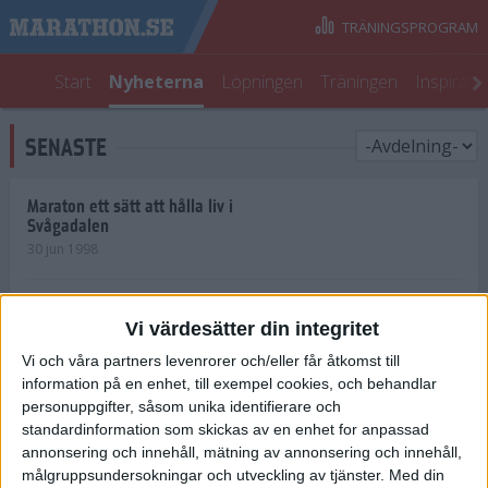
TRÄNINGSPROGRAM
Start
Nyheterna
Löpningen
Träningen
Inspirati
SENASTE
Maraton ett sätt att hålla liv i
Svågadalen
30 jun 1998
Juniorrekord på löpande band
Vi värdesätter din integritet
29 jun 1998
Vi och våra partners levenrorer och/eller får åtkomst till
information på en enhet, till exempel cookies, och behandlar
Norrlänningar firade semester i
Strängnäs
personuppgifter, såsom unika identifierare och
28 jun 1998
standardinformation som skickas av en enhet for anpassad
annonsering och innehåll, mätning av annonsering och innehåll,
målgruppsundersokningar och utveckling av tjänster.
Med din
Maratonlöparna bäst i Trosa