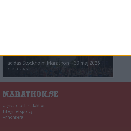
8 nov 2025
Winter Run Stockholm • 31 januari 2026
31 jan 2026
adidas Premiärmilen 28 mars 2026
28 mar 2026
adidas Stockholm Marathon – 30 maj 2026
30 maj 2026
Utgivare och redaktion
Integritetspolicy
Annonsera