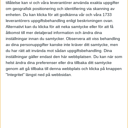
tillåtelse kan vi och våra leverantörer använda exakta uppgifter
27 jun 1998
om geografisk positionering och identifiering via skanning av
enheten. Du kan klicka för att godkänna vår och våra 1733
I år fick Andervang kransen
leverantörers uppgiftsbehandling enligt beskrivningen ovan.
Alternativt kan du klicka för att neka samtycke eller för att få
27 jun 1998
åtkomst till mer detaljerad information och ändra dina
inställningar innan du samtycker.
Observera att viss behandling
Intresset ökar för Lidingöloppet
av dina personuppgifter kanske inte kräver ditt samtycke, men
26 jun 1998
du har rätt att invända mot sådan uppgiftsbehandling. Dina
inställningar gäller endast den här webbplatsen. Du kan när som
Värmemara
helst ändra dina preferenser eller dra tillbaka ditt samtycke
väntarvärldsmästaraspiranter
genom att gå tillbaka till denna webbplats och klicka på knappen
24 jun 1998
"Integritet" längst ned på webbsidan.
Mutolas världsrekord godkänns ej
23 jun 1998
Jisses, vilket partyi San Diego!
23 jun 1998