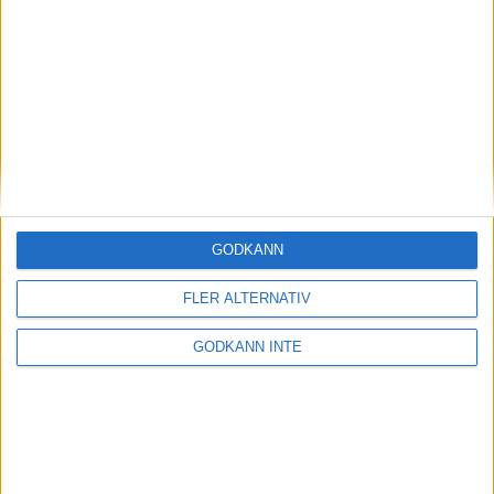
Magdalena Thorselltrivs i bergen
23 jun 1998
Svenskar sprangSydafrikas Vasalopp
18 jun 1998
Borneo: Gäst på drakens berg
22 dec 1997
• Arkiv
• Reseberättelser från
ASIEN
GODKÄNN
Berlin Marathon - ett lopp genom
historien
FLER ALTERNATIV
8 okt 1995
• Arkiv
• Reseberättelser från
EUROPA
GODKÄNN INTE
INTRESSANTA LOPP
Höstrusket • 8 november