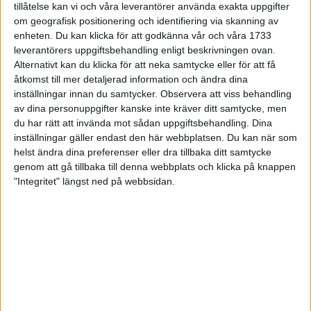
tillåtelse kan vi och våra leverantörer använda exakta uppgifter
27 jun 1998
om geografisk positionering och identifiering via skanning av
enheten. Du kan klicka för att godkänna vår och våra 1733
I år fick Andervang kransen
leverantörers uppgiftsbehandling enligt beskrivningen ovan.
Alternativt kan du klicka för att neka samtycke eller för att få
27 jun 1998
åtkomst till mer detaljerad information och ändra dina
inställningar innan du samtycker.
Observera att viss behandling
Intresset ökar för Lidingöloppet
av dina personuppgifter kanske inte kräver ditt samtycke, men
26 jun 1998
du har rätt att invända mot sådan uppgiftsbehandling. Dina
inställningar gäller endast den här webbplatsen. Du kan när som
Värmemara
helst ändra dina preferenser eller dra tillbaka ditt samtycke
väntarvärldsmästaraspiranter
genom att gå tillbaka till denna webbplats och klicka på knappen
24 jun 1998
"Integritet" längst ned på webbsidan.
Mutolas världsrekord godkänns ej
23 jun 1998
Jisses, vilket partyi San Diego!
23 jun 1998