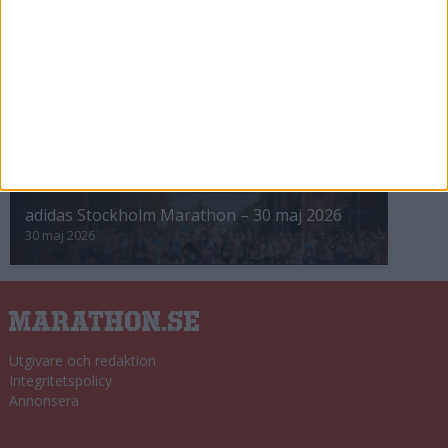
8 nov 2025
Winter Run Stockholm • 31 januari 2026
31 jan 2026
adidas Premiärmilen 28 mars 2026
28 mar 2026
adidas Stockholm Marathon – 30 maj 2026
30 maj 2026
Utgivare och redaktion
Integritetspolicy
Annonsera