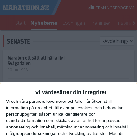
TRÄNINGSPROGRAM
Start
Nyheterna
Löpningen
Träningen
Inspirati
SENASTE
Maraton ett sätt att hålla liv i
Svågadalen
30 jun 1998
Juniorrekord på löpande band
Vi värdesätter din integritet
29 jun 1998
Vi och våra partners levenrorer och/eller får åtkomst till
information på en enhet, till exempel cookies, och behandlar
Norrlänningar firade semester i
Strängnäs
personuppgifter, såsom unika identifierare och
28 jun 1998
standardinformation som skickas av en enhet for anpassad
annonsering och innehåll, mätning av annonsering och innehåll,
målgruppsundersokningar och utveckling av tjänster.
Med din
Maratonlöparna bäst i Trosa