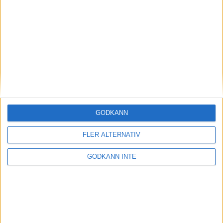
Magdalena Thorselltrivs i bergen
23 jun 1998
Svenskar sprangSydafrikas Vasalopp
18 jun 1998
Borneo: Gäst på drakens berg
22 dec 1997
• Arkiv
• Reseberättelser från
ASIEN
GODKÄNN
Berlin Marathon - ett lopp genom
historien
FLER ALTERNATIV
8 okt 1995
• Arkiv
• Reseberättelser från
EUROPA
GODKÄNN INTE
INTRESSANTA LOPP
Höstrusket • 8 november