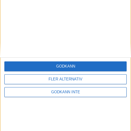
Magdalena Thorselltrivs i bergen
23 jun 1998
Svenskar sprangSydafrikas Vasalopp
18 jun 1998
Borneo: Gäst på drakens berg
22 dec 1997
• Arkiv
• Reseberättelser från
ASIEN
GODKÄNN
Berlin Marathon - ett lopp genom
historien
FLER ALTERNATIV
8 okt 1995
• Arkiv
• Reseberättelser från
EUROPA
GODKÄNN INTE
INTRESSANTA LOPP
Höstrusket • 8 november