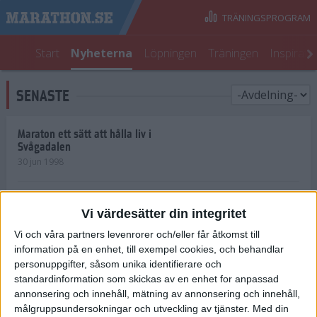
TRÄNINGSPROGRAM
Start
Nyheterna
Löpningen
Träningen
Inspirati
SENASTE
Maraton ett sätt att hålla liv i
Svågadalen
30 jun 1998
Juniorrekord på löpande band
Vi värdesätter din integritet
29 jun 1998
Vi och våra partners levenrorer och/eller får åtkomst till
information på en enhet, till exempel cookies, och behandlar
Norrlänningar firade semester i
Strängnäs
personuppgifter, såsom unika identifierare och
28 jun 1998
standardinformation som skickas av en enhet for anpassad
annonsering och innehåll, mätning av annonsering och innehåll,
målgruppsundersokningar och utveckling av tjänster.
Med din
Maratonlöparna bäst i Trosa