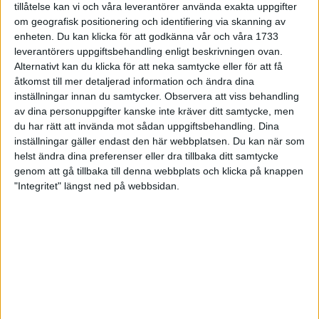
tillåtelse kan vi och våra leverantörer använda exakta uppgifter
27 jun 1998
om geografisk positionering och identifiering via skanning av
enheten. Du kan klicka för att godkänna vår och våra 1733
I år fick Andervang kransen
leverantörers uppgiftsbehandling enligt beskrivningen ovan.
Alternativt kan du klicka för att neka samtycke eller för att få
27 jun 1998
åtkomst till mer detaljerad information och ändra dina
inställningar innan du samtycker.
Observera att viss behandling
Intresset ökar för Lidingöloppet
av dina personuppgifter kanske inte kräver ditt samtycke, men
26 jun 1998
du har rätt att invända mot sådan uppgiftsbehandling. Dina
inställningar gäller endast den här webbplatsen. Du kan när som
Värmemara
helst ändra dina preferenser eller dra tillbaka ditt samtycke
väntarvärldsmästaraspiranter
genom att gå tillbaka till denna webbplats och klicka på knappen
24 jun 1998
"Integritet" längst ned på webbsidan.
Mutolas världsrekord godkänns ej
23 jun 1998
Jisses, vilket partyi San Diego!
23 jun 1998