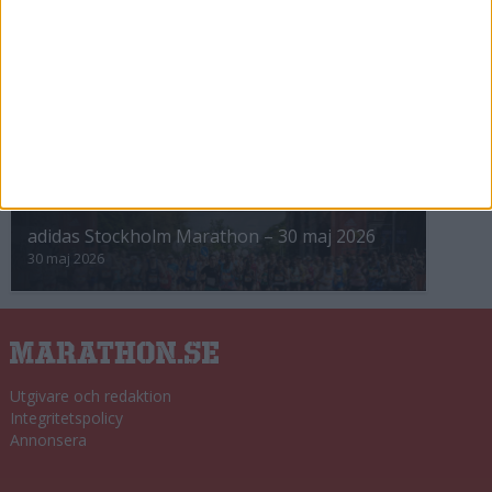
8 nov 2025
Winter Run Stockholm • 31 januari 2026
31 jan 2026
adidas Premiärmilen 28 mars 2026
28 mar 2026
adidas Stockholm Marathon – 30 maj 2026
30 maj 2026
Utgivare och redaktion
Integritetspolicy
Annonsera