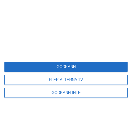
Magdalena Thorselltrivs i bergen
23 jun 1998
Svenskar sprangSydafrikas Vasalopp
18 jun 1998
Borneo: Gäst på drakens berg
22 dec 1997
• Arkiv
• Reseberättelser från
ASIEN
GODKÄNN
Berlin Marathon - ett lopp genom
historien
FLER ALTERNATIV
8 okt 1995
• Arkiv
• Reseberättelser från
EUROPA
GODKÄNN INTE
INTRESSANTA LOPP
Höstrusket • 8 november