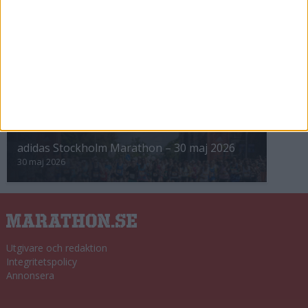
8 nov 2025
Winter Run Stockholm • 31 januari 2026
31 jan 2026
adidas Premiärmilen 28 mars 2026
28 mar 2026
adidas Stockholm Marathon – 30 maj 2026
30 maj 2026
Utgivare och redaktion
Integritetspolicy
Annonsera