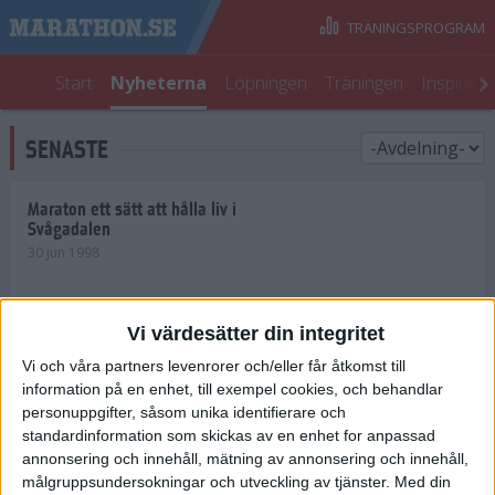
TRÄNINGSPROGRAM
Start
Nyheterna
Löpningen
Träningen
Inspirati
SENASTE
Maraton ett sätt att hålla liv i
Svågadalen
30 jun 1998
Juniorrekord på löpande band
Vi värdesätter din integritet
29 jun 1998
Vi och våra partners levenrorer och/eller får åtkomst till
information på en enhet, till exempel cookies, och behandlar
Norrlänningar firade semester i
Strängnäs
personuppgifter, såsom unika identifierare och
28 jun 1998
standardinformation som skickas av en enhet for anpassad
annonsering och innehåll, mätning av annonsering och innehåll,
målgruppsundersokningar och utveckling av tjänster.
Med din
Maratonlöparna bäst i Trosa