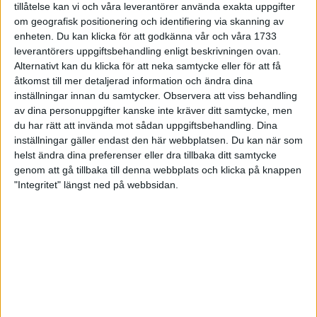
tillåtelse kan vi och våra leverantörer använda exakta uppgifter
27 jun 1998
om geografisk positionering och identifiering via skanning av
enheten. Du kan klicka för att godkänna vår och våra 1733
I år fick Andervang kransen
leverantörers uppgiftsbehandling enligt beskrivningen ovan.
Alternativt kan du klicka för att neka samtycke eller för att få
27 jun 1998
åtkomst till mer detaljerad information och ändra dina
inställningar innan du samtycker.
Observera att viss behandling
Intresset ökar för Lidingöloppet
av dina personuppgifter kanske inte kräver ditt samtycke, men
26 jun 1998
du har rätt att invända mot sådan uppgiftsbehandling. Dina
inställningar gäller endast den här webbplatsen. Du kan när som
Värmemara
helst ändra dina preferenser eller dra tillbaka ditt samtycke
väntarvärldsmästaraspiranter
genom att gå tillbaka till denna webbplats och klicka på knappen
24 jun 1998
"Integritet" längst ned på webbsidan.
Mutolas världsrekord godkänns ej
23 jun 1998
Jisses, vilket partyi San Diego!
23 jun 1998