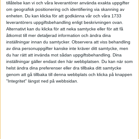
tillåtelse kan vi och våra leverantörer använda exakta uppgifter
27 jun 1998
om geografisk positionering och identifiering via skanning av
enheten. Du kan klicka för att godkänna vår och våra 1733
I år fick Andervang kransen
leverantörers uppgiftsbehandling enligt beskrivningen ovan.
Alternativt kan du klicka för att neka samtycke eller för att få
27 jun 1998
åtkomst till mer detaljerad information och ändra dina
inställningar innan du samtycker.
Observera att viss behandling
Intresset ökar för Lidingöloppet
av dina personuppgifter kanske inte kräver ditt samtycke, men
26 jun 1998
du har rätt att invända mot sådan uppgiftsbehandling. Dina
inställningar gäller endast den här webbplatsen. Du kan när som
Värmemara
helst ändra dina preferenser eller dra tillbaka ditt samtycke
väntarvärldsmästaraspiranter
genom att gå tillbaka till denna webbplats och klicka på knappen
24 jun 1998
"Integritet" längst ned på webbsidan.
Mutolas världsrekord godkänns ej
23 jun 1998
Jisses, vilket partyi San Diego!
23 jun 1998