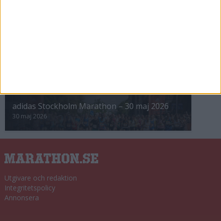
8 nov 2025
Winter Run Stockholm • 31 januari 2026
31 jan 2026
adidas Premiärmilen 28 mars 2026
28 mar 2026
adidas Stockholm Marathon – 30 maj 2026
30 maj 2026
Utgivare och redaktion
Integritetspolicy
Annonsera