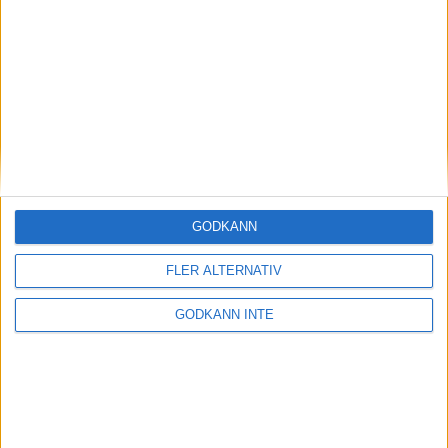
Magdalena Thorselltrivs i bergen
23 jun 1998
Svenskar sprangSydafrikas Vasalopp
18 jun 1998
Borneo: Gäst på drakens berg
22 dec 1997
• Arkiv
• Reseberättelser från
ASIEN
GODKÄNN
Berlin Marathon - ett lopp genom
historien
FLER ALTERNATIV
8 okt 1995
• Arkiv
• Reseberättelser från
EUROPA
GODKÄNN INTE
INTRESSANTA LOPP
Höstrusket • 8 november