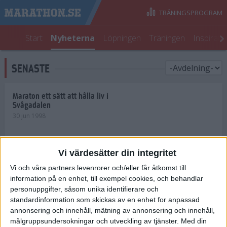
TRÄNINGSPROGRAM
Start
Nyheterna
Löpningen
Träningen
Inspirati
SENASTE
Maraton ett sätt att hålla liv i
Svågadalen
30 jun 1998
Juniorrekord på löpande band
Vi värdesätter din integritet
29 jun 1998
Vi och våra partners levenrorer och/eller får åtkomst till
information på en enhet, till exempel cookies, och behandlar
Norrlänningar firade semester i
Strängnäs
personuppgifter, såsom unika identifierare och
28 jun 1998
standardinformation som skickas av en enhet for anpassad
annonsering och innehåll, mätning av annonsering och innehåll,
målgruppsundersokningar och utveckling av tjänster.
Med din
Maratonlöparna bäst i Trosa