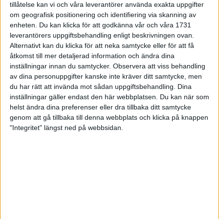
tillåtelse kan vi och våra leverantörer använda exakta uppgifter
27 jun 1998
om geografisk positionering och identifiering via skanning av
enheten. Du kan klicka för att godkänna vår och våra 1731
I år fick Andervang kransen
leverantörers uppgiftsbehandling enligt beskrivningen ovan.
Alternativt kan du klicka för att neka samtycke eller för att få
27 jun 1998
åtkomst till mer detaljerad information och ändra dina
inställningar innan du samtycker.
Observera att viss behandling
Intresset ökar för Lidingöloppet
av dina personuppgifter kanske inte kräver ditt samtycke, men
26 jun 1998
du har rätt att invända mot sådan uppgiftsbehandling. Dina
inställningar gäller endast den här webbplatsen. Du kan när som
Värmemara
helst ändra dina preferenser eller dra tillbaka ditt samtycke
väntarvärldsmästaraspiranter
genom att gå tillbaka till denna webbplats och klicka på knappen
24 jun 1998
"Integritet" längst ned på webbsidan.
Mutolas världsrekord godkänns ej
23 jun 1998
Jisses, vilket partyi San Diego!
23 jun 1998