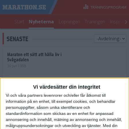
TRÄNINGSPROGRAM
Start
Nyheterna
Löpningen
Träningen
Inspirati
SENASTE
Maraton ett sätt att hålla liv i
Svågadalen
30 jun 1998
Juniorrekord på löpande band
Vi värdesätter din integritet
29 jun 1998
Vi och våra partners levenrorer och/eller får åtkomst till
information på en enhet, till exempel cookies, och behandlar
Norrlänningar firade semester i
Strängnäs
personuppgifter, såsom unika identifierare och
28 jun 1998
standardinformation som skickas av en enhet for anpassad
annonsering och innehåll, mätning av annonsering och innehåll,
målgruppsundersokningar och utveckling av tjänster.
Med din
Maratonlöparna bäst i Trosa