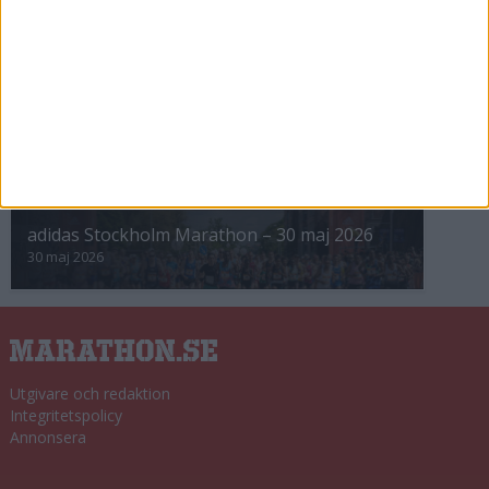
8 nov 2025
Winter Run Stockholm • 31 januari 2026
31 jan 2026
adidas Premiärmilen 28 mars 2026
28 mar 2026
adidas Stockholm Marathon – 30 maj 2026
30 maj 2026
Utgivare och redaktion
Integritetspolicy
Annonsera