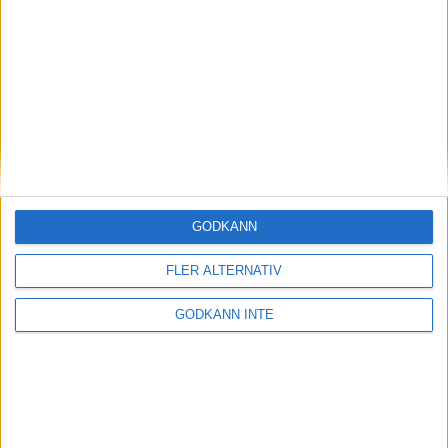
Magdalena Thorselltrivs i bergen
23 jun 1998
Svenskar sprangSydafrikas Vasalopp
18 jun 1998
Borneo: Gäst på drakens berg
22 dec 1997
• Arkiv
• Reseberättelser från
ASIEN
GODKÄNN
Berlin Marathon - ett lopp genom
historien
FLER ALTERNATIV
8 okt 1995
• Arkiv
• Reseberättelser från
EUROPA
GODKÄNN INTE
INTRESSANTA LOPP
Höstrusket • 8 november