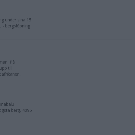
ng under sina 15
t - bergslöpning
kman. På
pp till
frikaner...
inabalu
ögsta berg, 4095