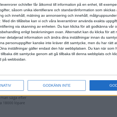
500 fler än
levenrorer och/eller får åtkomst till information på en enhet, till exempe
ifter, såsom unika identifierare och standardinformation som skickas 
g och innehåll, mätning av annonsering och innehåll, målgruppsunde
.
Med din tillåtelse kan vi och våra leverantörer använda exakta uppgif
entifiering via skanning av enheten. Du kan klicka för att godkänna vår
sbehandling enligt beskrivningen ovan. Alternativt kan du klicka för att
r att avgöras
ll mer detaljerad information och ändra dina inställningar innan du samty
ina personuppgifter kanske inte kräver ditt samtycke, men du har rätt 
Dina inställningar gäller endast den här webbplatsen. Du kan när som h
 tillbaka ditt samtycke genom att gå tillbaka till denna webbplats och k
ned på webbsidan.
n i Lievin i
RNATIV
GODKÄNN INTE
GO
a man säga efter
ka 18000 löpare