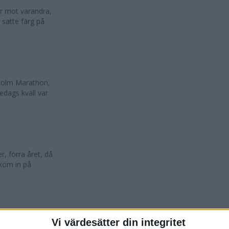
lar mot varandra,
 satte färg på
kholm Marathon,
edags kväll var
, förra året, då
 kom in på
Vi värdesätter din integritet
oktober. 10 500