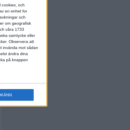
l cookies, och
av en enhet for
rsokningar och
ter om geografisk
 och våra 1733
 neka samtycke eller
cker.
Observera att
att invända mot sådan
elst ändra dina
licka på knappen
DKÄNN