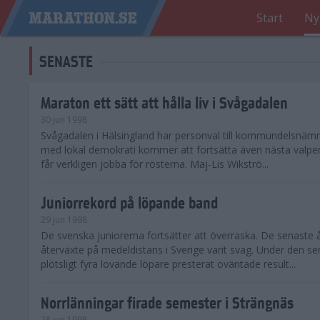
Start
Ny
SENASTE
Maraton ett sätt att hålla liv i Svågadalen
30 jun 1998
Svågadalen i Hälsingland har personval till kommundelsnäm
med lokal demokrati kommer att fortsätta även nästa valperi
får verkligen jobba för rösterna. Maj-Lis Wikströ...
Juniorrekord på löpande band
29 jun 1998
De svenska juniorerna fortsätter att överraska. De senaste 
återväxte på medeldistans i Sverige varit svag. Under den s
plötsligt fyra lovande löpare presterat oväntade result...
Norrlänningar firade semester i Strängnäs
28 jun 1998