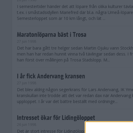
I semestertider händer det att löpare från olika kulturer täv
t.ex. i småstadsidyllen Mariefred där bl.a. några Umeå-löpare
Semesterloppet som är 10 km långt, och lät ...
Maratonlöparna bäst i Trosa
27 jun 1998
Det har bara gått tre helger sedan Martin Ojuku vann Stoc
men han har redan hunnit vinna två tävlingar sedan dess. I fr
han först över mållinjen på Trosa Stadslopp. M...
I år fick Andervang kransen
27 jun 1998
Det blev aldrig någon segerkrans för Lars Andervang, IK Ymer
kranskullan inte trodde att det var redan dax när Andervang
upploppet. I år var det bättre beställt med ordninge...
Intresset ökar för Lidingöloppet
26 jun 1998
Det är stort intresse för Lidingöloppet som avgörs den 3-4 