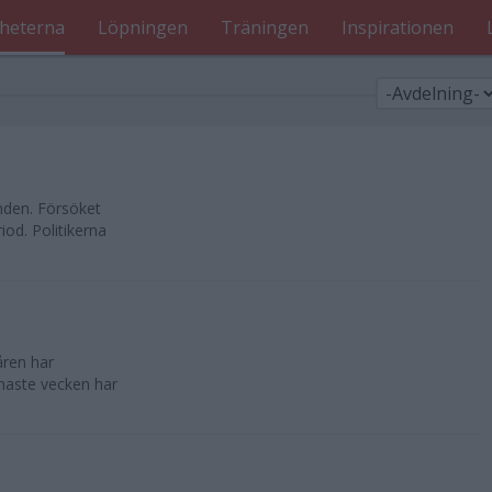
heterna
Löpningen
Träningen
Inspirationen
nden. Försöket
od. Politikerna
åren har
enaste vecken har