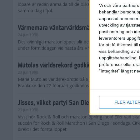
löpare är redan anmälda till de olika klassena. Det är hela 2 
Vi och våra partners 
samma dag i fjol.
behandlar personuppg
anpassad annonserin
utveckling av tjänster
Värmemara väntarvärldsmästaraspiranter
positionering och id
24 jun 1998
leverantörers uppgift
Det kvinnliga maratonloppet blir den enda gren som komme
för att få åtkomst ti
under förmiddagen vid nästa års VM i friidrott.
viss behandling av d
uppgiftsbehandling. 
Mutolas världsrekord godkänns ej
preferenser eller dra
"Integritet" längst 
23 jun 1998
Maria Mutolas världsrekordtid på 800 meter från inomhusgala
Frankrike den 22 februari godkänns ej.
Jisses, vilket partyi San Diego!
FLER ALTE
23 jun 1998
Visst hör Rock & Roll och maratonlöpning ihop! Eller vad sk
succén för Rock & Roll Marathon i San Diego i söndags. Cir
direkt i det första loppet!