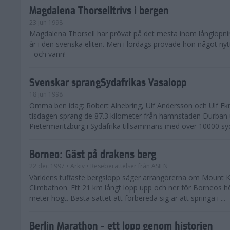
Magdalena Thorselltrivs i bergen
23 jun 1998
Magdalena Thorsell har prövat på det mesta inom långlöpni
år i den svenska eliten. Men i lördags prövade hon något nyt
- och vann!
Svenskar sprangSydafrikas Vasalopp
18 jun 1998
Ömma ben idag: Robert Alnebring, Ulf Andersson och Ulf E
tisdagen sprang de 87.3 kilometer från hamnstaden Durban u
Pietermaritzburg i Sydafrika tillsammans med över 10000 syda
Borneo: Gäst på drakens berg
22 dec 1997
• Arkiv
• Reseberättelser från ASIEN
Världens tuffaste bergslopp säger arrangörerna om Mount K
Climbathon. Ett 21 km långt lopp upp och ner för Borneos h
meter högt. Bästa sättet att förbereda sig är att springa i ...
Berlin Marathon - ett lopp genom historien