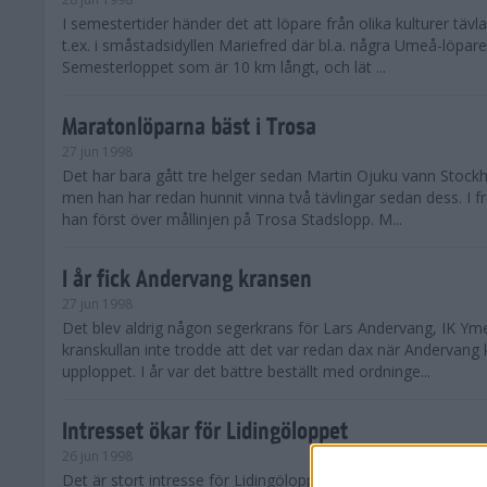
I semestertider händer det att löpare från olika kulturer täv
t.ex. i småstadsidyllen Mariefred där bl.a. några Umeå-löpare
Semesterloppet som är 10 km långt, och lät ...
Maratonlöparna bäst i Trosa
27 jun 1998
Det har bara gått tre helger sedan Martin Ojuku vann Stoc
men han har redan hunnit vinna två tävlingar sedan dess. I fr
han först över mållinjen på Trosa Stadslopp. M...
I år fick Andervang kransen
27 jun 1998
Det blev aldrig någon segerkrans för Lars Andervang, IK Ymer
kranskullan inte trodde att det var redan dax när Andervang
upploppet. I år var det bättre beställt med ordninge...
Intresset ökar för Lidingöloppet
26 jun 1998
Det är stort intresse för Lidingöloppet som avgörs den 3-4 