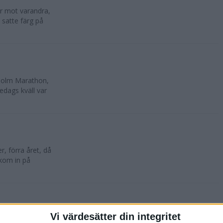
lar mot varandra,
 satte färg på
kholm Marathon,
edags kväll var
, förra året, då
 kom in på
Vi värdesätter din integritet
oktober. 10 500