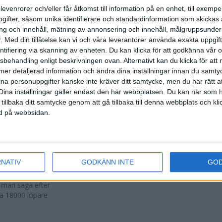
500 fler än
levenrorer och/eller får åtkomst till information på en enhet, till exempe
ifter, såsom unika identifierare och standardinformation som skickas 
g och innehåll, mätning av annonsering och innehåll, målgruppsunde
.
Med din tillåtelse kan vi och våra leverantörer använda exakta uppgif
entifiering via skanning av enheten. Du kan klicka för att godkänna vår
sbehandling enligt beskrivningen ovan. Alternativt kan du klicka för att
r att avgöras
ll mer detaljerad information och ändra dina inställningar innan du samty
ina personuppgifter kanske inte kräver ditt samtycke, men du har rätt 
Dina inställningar gäller endast den här webbplatsen. Du kan när som h
 tillbaka ditt samtycke genom att gå tillbaka till denna webbplats och k
ned på webbsidan.
n i Lievin i
RNATIV
GODKÄNN INTE
GO
a man säga efter
ka 18000 löpare