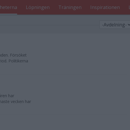
heterna
Löpningen
Träningen
Inspirationen
nden. Försöket
od. Politikerna
åren har
enaste vecken har