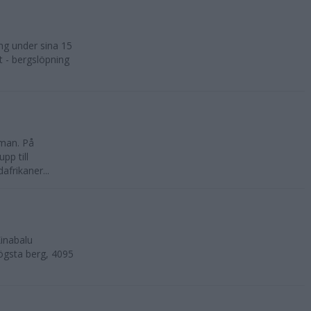
ng under sina 15
t - bergslöpning
kman. På
pp till
frikaner...
inabalu
ögsta berg, 4095