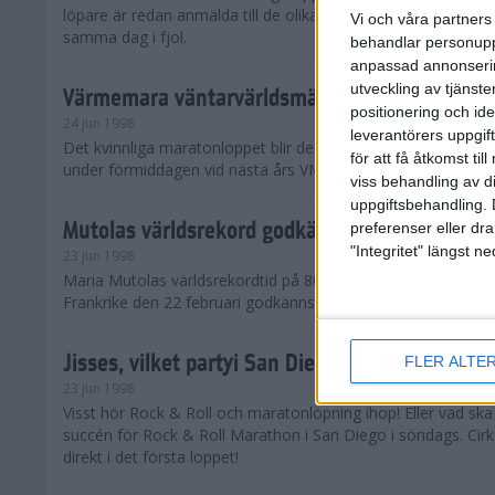
löpare är redan anmälda till de olika klassena. Det är hela 2 
Vi och våra partners 
samma dag i fjol.
behandlar personuppg
anpassad annonserin
utveckling av tjänster
Värmemara väntarvärldsmästaraspiranter
positionering och id
24 jun 1998
leverantörers uppgift
Det kvinnliga maratonloppet blir den enda gren som komme
för att få åtkomst ti
under förmiddagen vid nästa års VM i friidrott.
viss behandling av d
uppgiftsbehandling. 
Mutolas världsrekord godkänns ej
preferenser eller dra
"Integritet" längst 
23 jun 1998
Maria Mutolas världsrekordtid på 800 meter från inomhusgala
Frankrike den 22 februari godkänns ej.
Jisses, vilket partyi San Diego!
FLER ALTE
23 jun 1998
Visst hör Rock & Roll och maratonlöpning ihop! Eller vad sk
succén för Rock & Roll Marathon i San Diego i söndags. Cir
direkt i det första loppet!