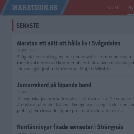
Start
Ny
SENASTE
Maraton ett sätt att hålla liv i Svågadalen
30 jun 1998
Svågadalen i Hälsingland har personval till kommundelsnäm
med lokal demokrati kommer att fortsätta även nästa valperi
får verkligen jobba för rösterna. Maj-Lis Wikströ...
Juniorrekord på löpande band
29 jun 1998
De svenska juniorerna fortsätter att överraska. De senaste 
återväxte på medeldistans i Sverige varit svag. Under den s
plötsligt fyra lovande löpare presterat oväntade result...
Norrlänningar firade semester i Strängnäs
28 jun 1998