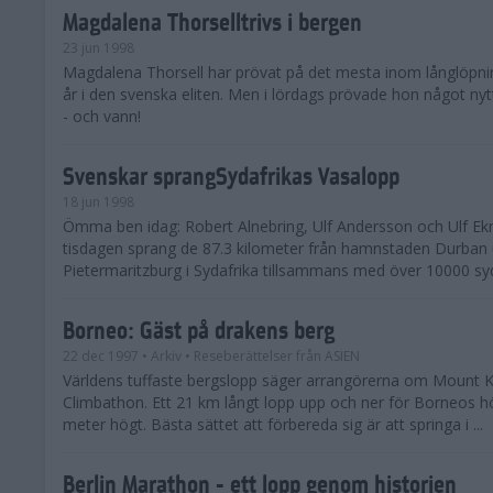
Magdalena Thorselltrivs i bergen
23 jun 1998
Magdalena Thorsell har prövat på det mesta inom långlöpni
år i den svenska eliten. Men i lördags prövade hon något nyt
- och vann!
Svenskar sprangSydafrikas Vasalopp
18 jun 1998
Ömma ben idag: Robert Alnebring, Ulf Andersson och Ulf E
tisdagen sprang de 87.3 kilometer från hamnstaden Durban u
Pietermaritzburg i Sydafrika tillsammans med över 10000 syda
Borneo: Gäst på drakens berg
22 dec 1997
• Arkiv
• Reseberättelser från ASIEN
Världens tuffaste bergslopp säger arrangörerna om Mount K
Climbathon. Ett 21 km långt lopp upp och ner för Borneos h
meter högt. Bästa sättet att förbereda sig är att springa i ...
Berlin Marathon - ett lopp genom historien