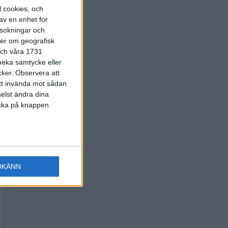
l cookies, och
av en enhet for
rsokningar och
ter om geografisk
 och våra 1731
 neka samtycke eller
cker.
Observera att
att invända mot sådan
elst ändra dina
licka på knappen
DKÄNN