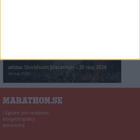
8 nov 2025
Winter Run Stockholm • 31 januari 2026
31 jan 2026
adidas Premiärmilen 28 mars 2026
28 mar 2026
adidas Stockholm Marathon – 30 maj 2026
30 maj 2026
Utgivare och redaktion
Integritetspolicy
Annonsera