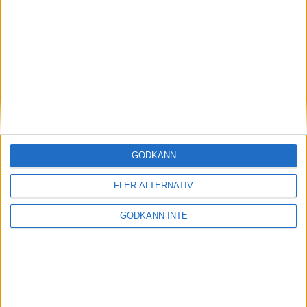
Magdalena Thorselltrivs i bergen
23 jun 1998
Svenskar sprangSydafrikas Vasalopp
18 jun 1998
Borneo: Gäst på drakens berg
22 dec 1997
• Arkiv
• Reseberättelser från
ASIEN
GODKÄNN
Berlin Marathon - ett lopp genom
historien
FLER ALTERNATIV
8 okt 1995
• Arkiv
• Reseberättelser från
EUROPA
GODKÄNN INTE
INTRESSANTA LOPP
Höstrusket • 8 november