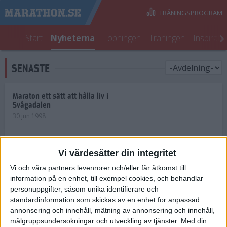
TRÄNINGSPROGRAM
Start
Nyheterna
Löpningen
Träningen
Inspirati
SENASTE
Maraton ett sätt att hålla liv i
Svågadalen
30 jun 1998
Juniorrekord på löpande band
Vi värdesätter din integritet
29 jun 1998
Vi och våra partners levenrorer och/eller får åtkomst till
information på en enhet, till exempel cookies, och behandlar
Norrlänningar firade semester i
Strängnäs
personuppgifter, såsom unika identifierare och
28 jun 1998
standardinformation som skickas av en enhet for anpassad
annonsering och innehåll, mätning av annonsering och innehåll,
målgruppsundersokningar och utveckling av tjänster.
Med din
Maratonlöparna bäst i Trosa