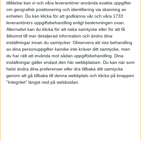
tillåtelse kan vi och våra leverantörer använda exakta uppgifter
27 jun 1998
om geografisk positionering och identifiering via skanning av
enheten. Du kan klicka för att godkänna vår och våra 1733
I år fick Andervang kransen
leverantörers uppgiftsbehandling enligt beskrivningen ovan.
Alternativt kan du klicka för att neka samtycke eller för att få
27 jun 1998
åtkomst till mer detaljerad information och ändra dina
inställningar innan du samtycker.
Observera att viss behandling
Intresset ökar för Lidingöloppet
av dina personuppgifter kanske inte kräver ditt samtycke, men
26 jun 1998
du har rätt att invända mot sådan uppgiftsbehandling. Dina
inställningar gäller endast den här webbplatsen. Du kan när som
Värmemara
helst ändra dina preferenser eller dra tillbaka ditt samtycke
väntarvärldsmästaraspiranter
genom att gå tillbaka till denna webbplats och klicka på knappen
24 jun 1998
"Integritet" längst ned på webbsidan.
Mutolas världsrekord godkänns ej
23 jun 1998
Jisses, vilket partyi San Diego!
23 jun 1998