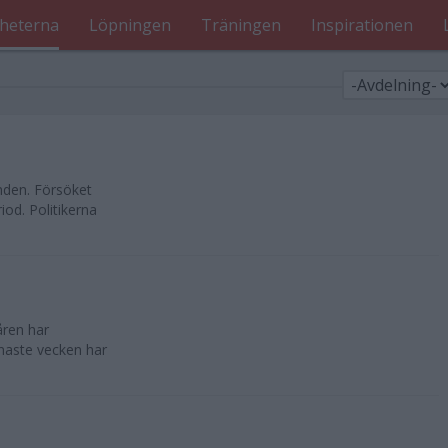
heterna
Löpningen
Träningen
Inspirationen
nden. Försöket
od. Politikerna
åren har
enaste vecken har