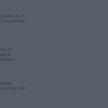
ng under sina 15
t - bergslöpning
kman. På
pp till
frikaner...
inabalu
ögsta berg, 4095