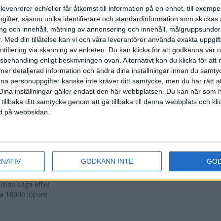
500 fler än
levenrorer och/eller får åtkomst till information på en enhet, till exempe
ifter, såsom unika identifierare och standardinformation som skickas 
g och innehåll, mätning av annonsering och innehåll, målgruppsunde
.
Med din tillåtelse kan vi och våra leverantörer använda exakta uppgif
entifiering via skanning av enheten. Du kan klicka för att godkänna vår
sbehandling enligt beskrivningen ovan. Alternativt kan du klicka för att
r att avgöras
ll mer detaljerad information och ändra dina inställningar innan du samty
ina personuppgifter kanske inte kräver ditt samtycke, men du har rätt 
Dina inställningar gäller endast den här webbplatsen. Du kan när som h
 tillbaka ditt samtycke genom att gå tillbaka till denna webbplats och k
ned på webbsidan.
n i Lievin i
RNATIV
GODKÄNN INTE
GO
a man säga efter
ka 18000 löpare