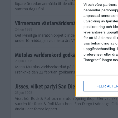
löpare är redan anmälda till de olika klassena. Det är hela 2 
Vi och våra partners 
samma dag i fjol.
behandlar personuppg
anpassad annonserin
utveckling av tjänster
Värmemara väntarvärldsmästaraspiranter
positionering och id
24 jun 1998
leverantörers uppgift
Det kvinnliga maratonloppet blir den enda gren som komme
för att få åtkomst ti
under förmiddagen vid nästa års VM i friidrott.
viss behandling av d
uppgiftsbehandling. 
Mutolas världsrekord godkänns ej
preferenser eller dra
"Integritet" längst 
23 jun 1998
Maria Mutolas världsrekordtid på 800 meter från inomhusgala
Frankrike den 22 februari godkänns ej.
Jisses, vilket partyi San Diego!
FLER ALTE
23 jun 1998
Visst hör Rock & Roll och maratonlöpning ihop! Eller vad sk
succén för Rock & Roll Marathon i San Diego i söndags. Cir
direkt i det första loppet!