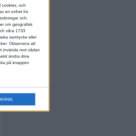
l cookies, och
av en enhet for
rsokningar och
ter om geografisk
 och våra 1733
 neka samtycke eller
cker.
Observera att
att invända mot sådan
elst ändra dina
licka på knappen
DKÄNN