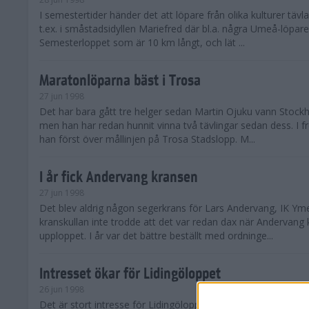
I semestertider händer det att löpare från olika kulturer täv
t.ex. i småstadsidyllen Mariefred där bl.a. några Umeå-löpare
Semesterloppet som är 10 km långt, och lät ...
Maratonlöparna bäst i Trosa
27 jun 1998
Det har bara gått tre helger sedan Martin Ojuku vann Stoc
men han har redan hunnit vinna två tävlingar sedan dess. I fr
han först över mållinjen på Trosa Stadslopp. M...
I år fick Andervang kransen
27 jun 1998
Det blev aldrig någon segerkrans för Lars Andervang, IK Ymer
kranskullan inte trodde att det var redan dax när Andervang
upploppet. I år var det bättre beställt med ordninge...
Intresset ökar för Lidingöloppet
26 jun 1998
Det är stort intresse för Lidingöloppet som avgörs den 3-4 