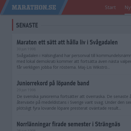
Start
Ny
SENASTE
Maraton ett sätt att hålla liv i Svågadalen
30 jun 1998
Svågadalen i Hälsingland har personval till kommundelsnäm
med lokal demokrati kommer att fortsätta även nästa valperi
får verkligen jobba för rösterna. Maj-Lis Wikströ...
Juniorrekord på löpande band
29 jun 1998
De svenska juniorerna fortsätter att överraska. De senaste 
återväxte på medeldistans i Sverige varit svag. Under den s
plötsligt fyra lovande löpare presterat oväntade result...
Norrlänningar firade semester i Strängnäs
28 jun 1998