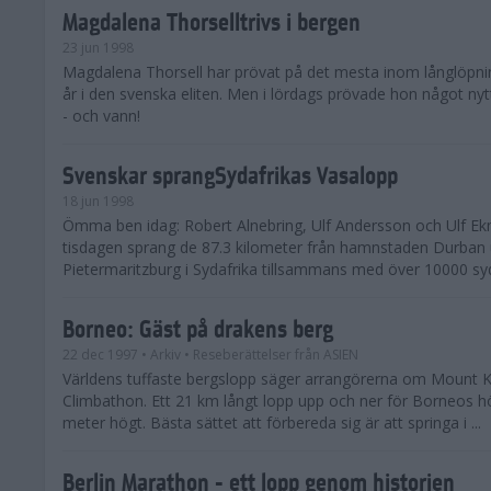
Magdalena Thorselltrivs i bergen
23 jun 1998
Magdalena Thorsell har prövat på det mesta inom långlöpni
år i den svenska eliten. Men i lördags prövade hon något nyt
- och vann!
Svenskar sprangSydafrikas Vasalopp
18 jun 1998
Ömma ben idag: Robert Alnebring, Ulf Andersson och Ulf E
tisdagen sprang de 87.3 kilometer från hamnstaden Durban u
Pietermaritzburg i Sydafrika tillsammans med över 10000 syda
Borneo: Gäst på drakens berg
22 dec 1997
• Arkiv
• Reseberättelser från ASIEN
Världens tuffaste bergslopp säger arrangörerna om Mount K
Climbathon. Ett 21 km långt lopp upp och ner för Borneos h
meter högt. Bästa sättet att förbereda sig är att springa i ...
Berlin Marathon - ett lopp genom historien