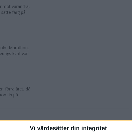
lar mot varandra,
 satte färg på
kholm Marathon,
edags kväll var
, förra året, då
 kom in på
Vi värdesätter din integritet
oktober. 10 500