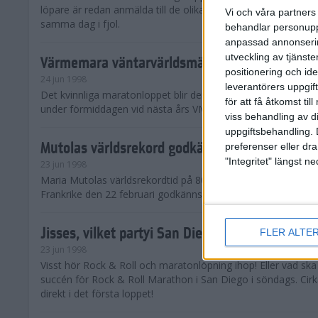
löpare är redan anmälda till de olika klassena. Det är hela 2 
Vi och våra partners 
samma dag i fjol.
behandlar personuppg
anpassad annonserin
utveckling av tjänster
Värmemara väntarvärldsmästaraspiranter
positionering och id
24 jun 1998
leverantörers uppgift
Det kvinnliga maratonloppet blir den enda gren som komme
för att få åtkomst ti
under förmiddagen vid nästa års VM i friidrott.
viss behandling av d
uppgiftsbehandling. 
Mutolas världsrekord godkänns ej
preferenser eller dra
"Integritet" längst 
23 jun 1998
Maria Mutolas världsrekordtid på 800 meter från inomhusgala
Frankrike den 22 februari godkänns ej.
Jisses, vilket partyi San Diego!
FLER ALTE
23 jun 1998
Visst hör Rock & Roll och maratonlöpning ihop! Eller vad sk
succén för Rock & Roll Marathon i San Diego i söndags. Cir
direkt i det första loppet!