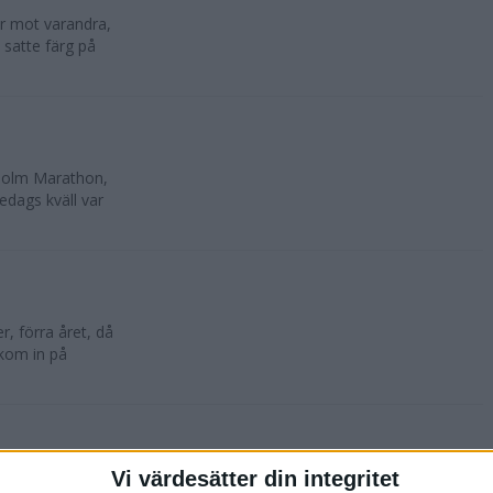
lar mot varandra,
 satte färg på
kholm Marathon,
edags kväll var
, förra året, då
 kom in på
Vi värdesätter din integritet
oktober. 10 500