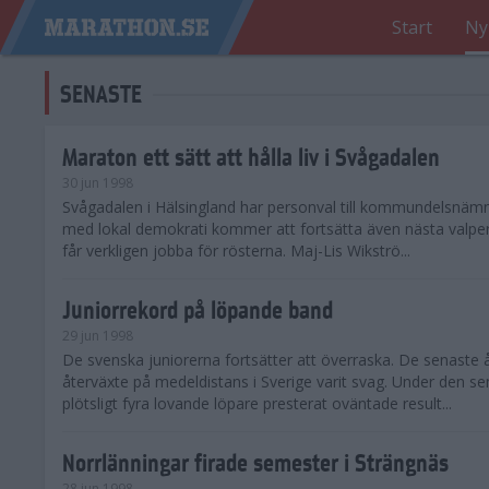
Start
Ny
SENASTE
Maraton ett sätt att hålla liv i Svågadalen
30 jun 1998
Svågadalen i Hälsingland har personval till kommundelsnäm
med lokal demokrati kommer att fortsätta även nästa valperi
får verkligen jobba för rösterna. Maj-Lis Wikströ...
Juniorrekord på löpande band
29 jun 1998
De svenska juniorerna fortsätter att överraska. De senaste 
återväxte på medeldistans i Sverige varit svag. Under den s
plötsligt fyra lovande löpare presterat oväntade result...
Norrlänningar firade semester i Strängnäs
28 jun 1998