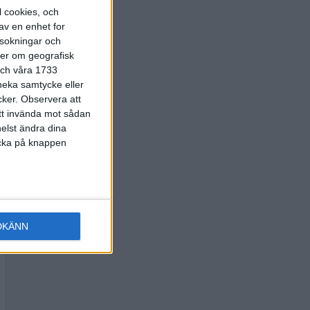
l cookies, och
av en enhet for
rsokningar och
ter om geografisk
 och våra 1733
 neka samtycke eller
cker.
Observera att
att invända mot sådan
elst ändra dina
licka på knappen
DKÄNN