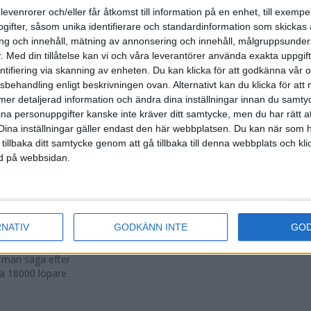
500 fler än
levenrorer och/eller får åtkomst till information på en enhet, till exempe
ifter, såsom unika identifierare och standardinformation som skickas 
g och innehåll, mätning av annonsering och innehåll, målgruppsunde
.
Med din tillåtelse kan vi och våra leverantörer använda exakta uppgif
entifiering via skanning av enheten. Du kan klicka för att godkänna vår
sbehandling enligt beskrivningen ovan. Alternativt kan du klicka för att
r att avgöras
ll mer detaljerad information och ändra dina inställningar innan du samty
ina personuppgifter kanske inte kräver ditt samtycke, men du har rätt 
Dina inställningar gäller endast den här webbplatsen. Du kan när som h
 tillbaka ditt samtycke genom att gå tillbaka till denna webbplats och k
ned på webbsidan.
n i Lievin i
RNATIV
GODKÄNN INTE
GO
a man säga efter
ka 18000 löpare