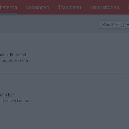
heterna
Löpningen
Träningen
Inspirationen
nden. Försöket
od. Politikerna
åren har
enaste vecken har