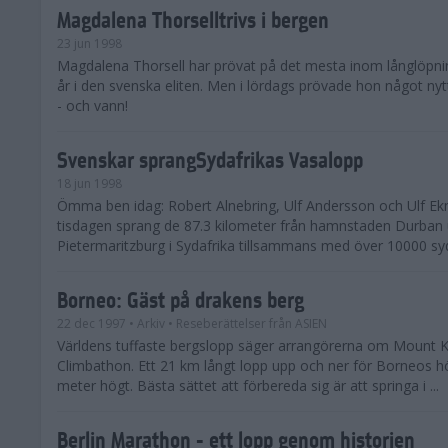
Magdalena Thorselltrivs i bergen
23 jun 1998
Magdalena Thorsell har prövat på det mesta inom långlöpni
år i den svenska eliten. Men i lördags prövade hon något nyt
- och vann!
Svenskar sprangSydafrikas Vasalopp
18 jun 1998
Ömma ben idag: Robert Alnebring, Ulf Andersson och Ulf E
tisdagen sprang de 87.3 kilometer från hamnstaden Durban u
Pietermaritzburg i Sydafrika tillsammans med över 10000 syda
Borneo: Gäst på drakens berg
22 dec 1997
• Arkiv
• Reseberättelser från ASIEN
Världens tuffaste bergslopp säger arrangörerna om Mount K
Climbathon. Ett 21 km långt lopp upp och ner för Borneos h
meter högt. Bästa sättet att förbereda sig är att springa i ...
Berlin Marathon - ett lopp genom historien