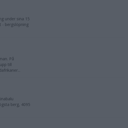
ng under sina 15
t - bergslöpning
kman. På
pp till
frikaner...
inabalu
ögsta berg, 4095