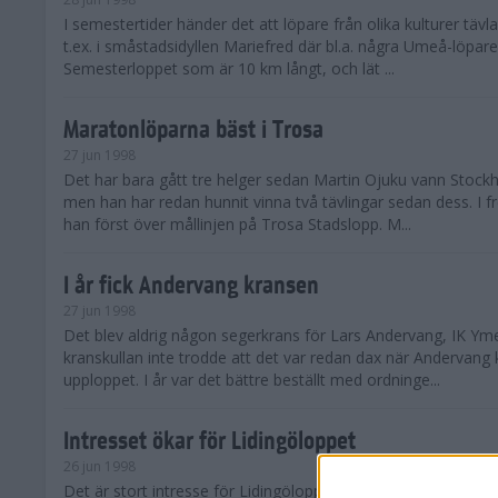
I semestertider händer det att löpare från olika kulturer täv
t.ex. i småstadsidyllen Mariefred där bl.a. några Umeå-löpare
Semesterloppet som är 10 km långt, och lät ...
Maratonlöparna bäst i Trosa
27 jun 1998
Det har bara gått tre helger sedan Martin Ojuku vann Stoc
men han har redan hunnit vinna två tävlingar sedan dess. I fr
han först över mållinjen på Trosa Stadslopp. M...
I år fick Andervang kransen
27 jun 1998
Det blev aldrig någon segerkrans för Lars Andervang, IK Ymer
kranskullan inte trodde att det var redan dax när Andervang
upploppet. I år var det bättre beställt med ordninge...
Intresset ökar för Lidingöloppet
26 jun 1998
Det är stort intresse för Lidingöloppet som avgörs den 3-4 