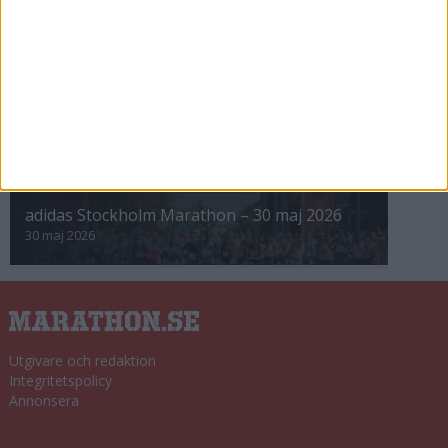
8 nov 2025
Winter Run Stockholm • 31 januari 2026
31 jan 2026
adidas Premiärmilen 28 mars 2026
28 mar 2026
adidas Stockholm Marathon – 30 maj 2026
30 maj 2026
Utgivare och redaktion
Integritetspolicy
Annonsera