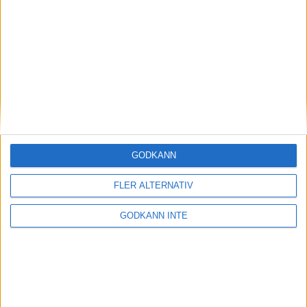
Magdalena Thorselltrivs i bergen
23 jun 1998
Svenskar sprangSydafrikas Vasalopp
18 jun 1998
Borneo: Gäst på drakens berg
22 dec 1997
• Arkiv
• Reseberättelser från
ASIEN
GODKÄNN
Berlin Marathon - ett lopp genom
historien
FLER ALTERNATIV
8 okt 1995
• Arkiv
• Reseberättelser från
EUROPA
GODKÄNN INTE
INTRESSANTA LOPP
Höstrusket • 8 november