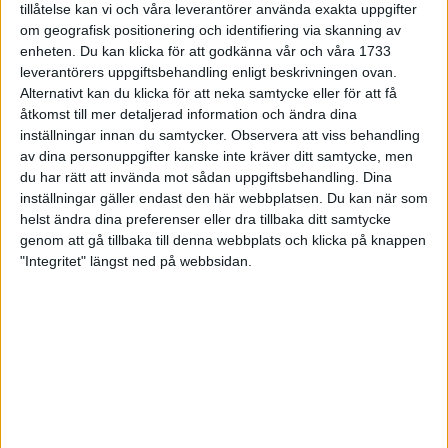
tillåtelse kan vi och våra leverantörer använda exakta uppgifter
27 jun 1998
om geografisk positionering och identifiering via skanning av
enheten. Du kan klicka för att godkänna vår och våra 1733
I år fick Andervang kransen
leverantörers uppgiftsbehandling enligt beskrivningen ovan.
Alternativt kan du klicka för att neka samtycke eller för att få
27 jun 1998
åtkomst till mer detaljerad information och ändra dina
inställningar innan du samtycker.
Observera att viss behandling
Intresset ökar för Lidingöloppet
av dina personuppgifter kanske inte kräver ditt samtycke, men
26 jun 1998
du har rätt att invända mot sådan uppgiftsbehandling. Dina
inställningar gäller endast den här webbplatsen. Du kan när som
Värmemara
helst ändra dina preferenser eller dra tillbaka ditt samtycke
väntarvärldsmästaraspiranter
genom att gå tillbaka till denna webbplats och klicka på knappen
24 jun 1998
"Integritet" längst ned på webbsidan.
Mutolas världsrekord godkänns ej
23 jun 1998
Jisses, vilket partyi San Diego!
23 jun 1998