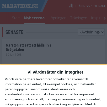
TRÄNINGSPROGRAM
Start
Nyheterna
Löpningen
Träningen
Inspirati
SENASTE
Maraton ett sätt att hålla liv i
Svågadalen
30 jun 1998
Juniorrekord på löpande band
Vi värdesätter din integritet
29 jun 1998
Vi och våra partners levenrorer och/eller får åtkomst till
information på en enhet, till exempel cookies, och behandlar
Norrlänningar firade semester i
Strängnäs
personuppgifter, såsom unika identifierare och
28 jun 1998
standardinformation som skickas av en enhet for anpassad
annonsering och innehåll, mätning av annonsering och innehåll,
målgruppsundersokningar och utveckling av tjänster.
Med din
Maratonlöparna bäst i Trosa