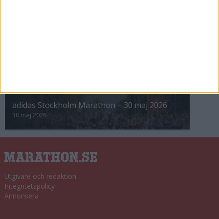
8 nov 2025
Winter Run Stockholm • 31 januari 2026
31 jan 2026
adidas Premiärmilen 28 mars 2026
28 mar 2026
adidas Stockholm Marathon – 30 maj 2026
30 maj 2026
Utgivare och redaktion
Integritetspolicy
Annonsera