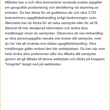
tillåtelse kan vi och våra leverantörer använda exakta uppgifter
27 jun 1998
om geografisk positionering och identifiering via skanning av
enheten. Du kan klicka för att godkänna vår och våra 1733
I år fick Andervang kransen
leverantörers uppgiftsbehandling enligt beskrivningen ovan.
Alternativt kan du klicka för att neka samtycke eller för att få
27 jun 1998
åtkomst till mer detaljerad information och ändra dina
inställningar innan du samtycker.
Observera att viss behandling
Intresset ökar för Lidingöloppet
av dina personuppgifter kanske inte kräver ditt samtycke, men
26 jun 1998
du har rätt att invända mot sådan uppgiftsbehandling. Dina
inställningar gäller endast den här webbplatsen. Du kan när som
Värmemara
helst ändra dina preferenser eller dra tillbaka ditt samtycke
väntarvärldsmästaraspiranter
genom att gå tillbaka till denna webbplats och klicka på knappen
24 jun 1998
"Integritet" längst ned på webbsidan.
Mutolas världsrekord godkänns ej
23 jun 1998
Jisses, vilket partyi San Diego!
23 jun 1998