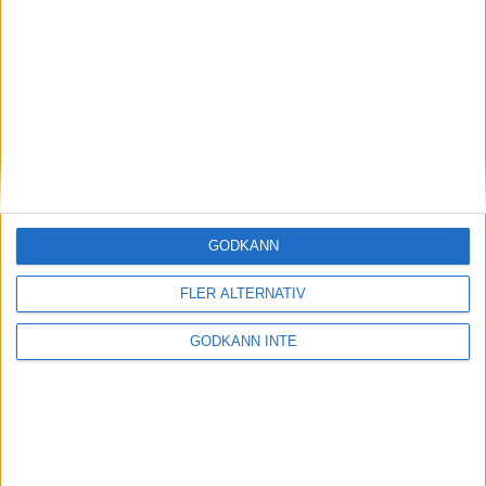
Magdalena Thorselltrivs i bergen
23 jun 1998
Svenskar sprangSydafrikas Vasalopp
18 jun 1998
Borneo: Gäst på drakens berg
22 dec 1997
• Arkiv
• Reseberättelser från
ASIEN
GODKÄNN
Berlin Marathon - ett lopp genom
historien
FLER ALTERNATIV
8 okt 1995
• Arkiv
• Reseberättelser från
EUROPA
GODKÄNN INTE
INTRESSANTA LOPP
Höstrusket • 8 november