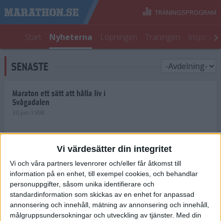
TRÄNINGSPROGRAM
Start
Nyheterna
Löpningen
Träningen
Inspirati
SENASTE
Maraton ett sätt att hålla liv i
Svågadalen
30 jun 1998
Juniorrekord på löpande band
Vi värdesätter din integritet
29 jun 1998
Vi och våra partners levenrorer och/eller får åtkomst till
information på en enhet, till exempel cookies, och behandlar
Norrlänningar firade semester i
Strängnäs
personuppgifter, såsom unika identifierare och
28 jun 1998
standardinformation som skickas av en enhet for anpassad
annonsering och innehåll, mätning av annonsering och innehåll,
målgruppsundersokningar och utveckling av tjänster.
Med din
Maratonlöparna bäst i Trosa