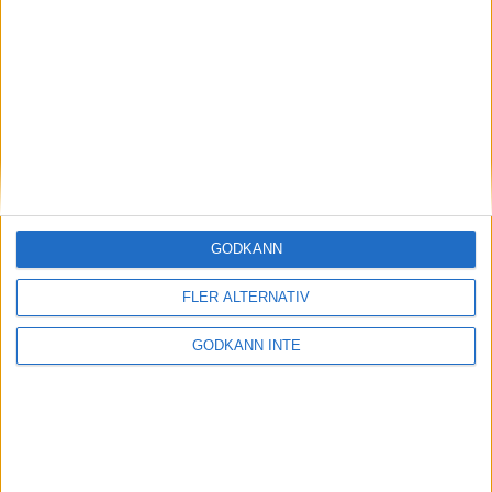
Magdalena Thorselltrivs i bergen
23 jun 1998
Svenskar sprangSydafrikas Vasalopp
18 jun 1998
Borneo: Gäst på drakens berg
22 dec 1997
• Arkiv
• Reseberättelser från
ASIEN
GODKÄNN
Berlin Marathon - ett lopp genom
historien
FLER ALTERNATIV
8 okt 1995
• Arkiv
• Reseberättelser från
EUROPA
GODKÄNN INTE
INTRESSANTA LOPP
Höstrusket • 8 november