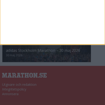
8 nov 2025
Winter Run Stockholm • 31 januari 2026
31 jan 2026
adidas Premiärmilen 28 mars 2026
28 mar 2026
adidas Stockholm Marathon – 30 maj 2026
30 maj 2026
Utgivare och redaktion
Integritetspolicy
Annonsera