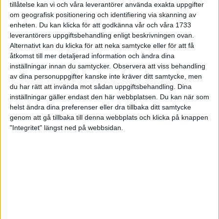
tillåtelse kan vi och våra leverantörer använda exakta uppgifter
27 jun 1998
om geografisk positionering och identifiering via skanning av
enheten. Du kan klicka för att godkänna vår och våra 1733
I år fick Andervang kransen
leverantörers uppgiftsbehandling enligt beskrivningen ovan.
Alternativt kan du klicka för att neka samtycke eller för att få
27 jun 1998
åtkomst till mer detaljerad information och ändra dina
inställningar innan du samtycker.
Observera att viss behandling
Intresset ökar för Lidingöloppet
av dina personuppgifter kanske inte kräver ditt samtycke, men
26 jun 1998
du har rätt att invända mot sådan uppgiftsbehandling. Dina
inställningar gäller endast den här webbplatsen. Du kan när som
Värmemara
helst ändra dina preferenser eller dra tillbaka ditt samtycke
väntarvärldsmästaraspiranter
genom att gå tillbaka till denna webbplats och klicka på knappen
24 jun 1998
"Integritet" längst ned på webbsidan.
Mutolas världsrekord godkänns ej
23 jun 1998
Jisses, vilket partyi San Diego!
23 jun 1998