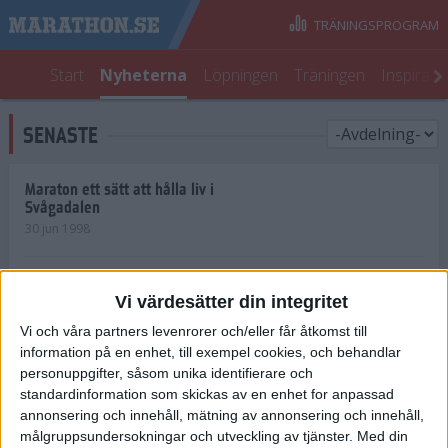
TRÄNINGSPROGRAM
Start
Nyheterna
Löpningen
Träningen
Inspirati
SENASTE
Maraton ett sätt att hålla liv i
Svågadalen
30 jun 1998
Juniorrekord på löpande band
Vi värdesätter din integritet
29 jun 1998
Vi och våra partners levenrorer och/eller får åtkomst till
information på en enhet, till exempel cookies, och behandlar
Norrlänningar firade semester i
Strängnäs
personuppgifter, såsom unika identifierare och
28 jun 1998
standardinformation som skickas av en enhet for anpassad
annonsering och innehåll, mätning av annonsering och innehåll,
målgruppsundersokningar och utveckling av tjänster.
Med din
Maratonlöparna bäst i Trosa