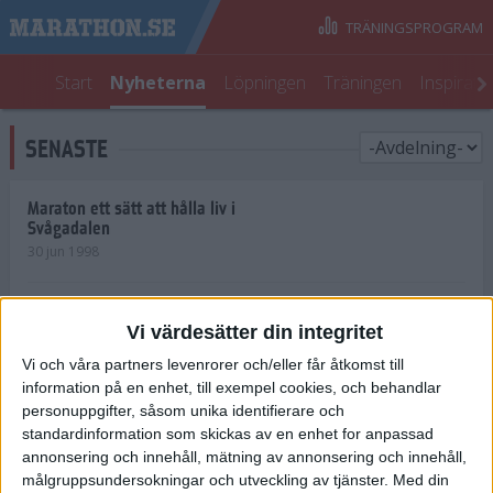
TRÄNINGSPROGRAM
Start
Nyheterna
Löpningen
Träningen
Inspirati
SENASTE
Maraton ett sätt att hålla liv i
Svågadalen
30 jun 1998
Juniorrekord på löpande band
Vi värdesätter din integritet
29 jun 1998
Vi och våra partners levenrorer och/eller får åtkomst till
information på en enhet, till exempel cookies, och behandlar
Norrlänningar firade semester i
Strängnäs
personuppgifter, såsom unika identifierare och
28 jun 1998
standardinformation som skickas av en enhet for anpassad
annonsering och innehåll, mätning av annonsering och innehåll,
målgruppsundersokningar och utveckling av tjänster.
Med din
Maratonlöparna bäst i Trosa