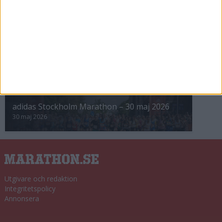
8 nov 2025
Winter Run Stockholm • 31 januari 2026
31 jan 2026
adidas Premiärmilen 28 mars 2026
28 mar 2026
adidas Stockholm Marathon – 30 maj 2026
30 maj 2026
Utgivare och redaktion
Integritetspolicy
Annonsera