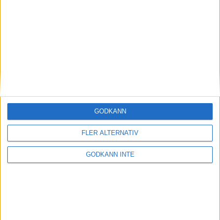
Magdalena Thorselltrivs i bergen
23 jun 1998
Svenskar sprangSydafrikas Vasalopp
18 jun 1998
Borneo: Gäst på drakens berg
22 dec 1997
• Arkiv
• Reseberättelser från
ASIEN
GODKÄNN
Berlin Marathon - ett lopp genom
historien
FLER ALTERNATIV
8 okt 1995
• Arkiv
• Reseberättelser från
EUROPA
GODKÄNN INTE
INTRESSANTA LOPP
Höstrusket • 8 november