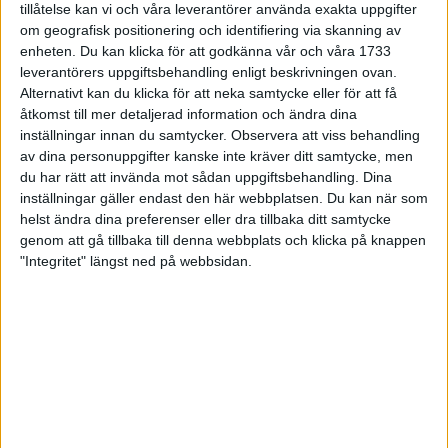
tillåtelse kan vi och våra leverantörer använda exakta uppgifter
27 jun 1998
om geografisk positionering och identifiering via skanning av
enheten. Du kan klicka för att godkänna vår och våra 1733
I år fick Andervang kransen
leverantörers uppgiftsbehandling enligt beskrivningen ovan.
Alternativt kan du klicka för att neka samtycke eller för att få
27 jun 1998
åtkomst till mer detaljerad information och ändra dina
inställningar innan du samtycker.
Observera att viss behandling
Intresset ökar för Lidingöloppet
av dina personuppgifter kanske inte kräver ditt samtycke, men
26 jun 1998
du har rätt att invända mot sådan uppgiftsbehandling. Dina
inställningar gäller endast den här webbplatsen. Du kan när som
Värmemara
helst ändra dina preferenser eller dra tillbaka ditt samtycke
väntarvärldsmästaraspiranter
genom att gå tillbaka till denna webbplats och klicka på knappen
24 jun 1998
"Integritet" längst ned på webbsidan.
Mutolas världsrekord godkänns ej
23 jun 1998
Jisses, vilket partyi San Diego!
23 jun 1998