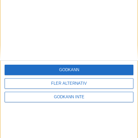
Magdalena Thorselltrivs i bergen
23 jun 1998
Svenskar sprangSydafrikas Vasalopp
18 jun 1998
Borneo: Gäst på drakens berg
22 dec 1997
• Arkiv
• Reseberättelser från
ASIEN
GODKÄNN
Berlin Marathon - ett lopp genom
historien
FLER ALTERNATIV
8 okt 1995
• Arkiv
• Reseberättelser från
EUROPA
GODKÄNN INTE
INTRESSANTA LOPP
Höstrusket • 8 november