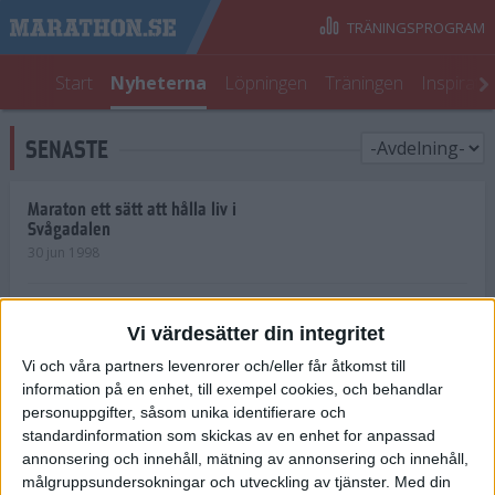
TRÄNINGSPROGRAM
Start
Nyheterna
Löpningen
Träningen
Inspirati
SENASTE
Maraton ett sätt att hålla liv i
Svågadalen
30 jun 1998
Juniorrekord på löpande band
Vi värdesätter din integritet
29 jun 1998
Vi och våra partners levenrorer och/eller får åtkomst till
information på en enhet, till exempel cookies, och behandlar
Norrlänningar firade semester i
Strängnäs
personuppgifter, såsom unika identifierare och
28 jun 1998
standardinformation som skickas av en enhet for anpassad
annonsering och innehåll, mätning av annonsering och innehåll,
målgruppsundersokningar och utveckling av tjänster.
Med din
Maratonlöparna bäst i Trosa