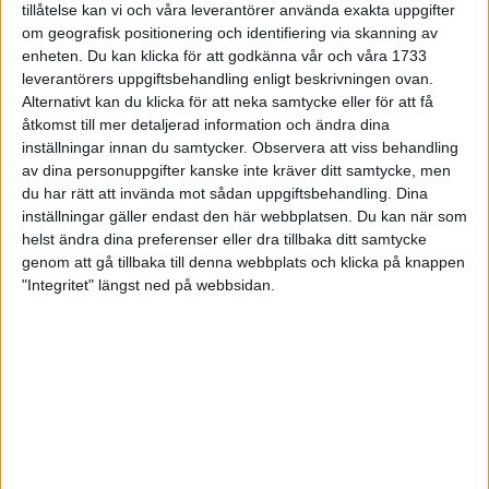
tillåtelse kan vi och våra leverantörer använda exakta uppgifter
27 jun 1998
om geografisk positionering och identifiering via skanning av
enheten. Du kan klicka för att godkänna vår och våra 1733
I år fick Andervang kransen
leverantörers uppgiftsbehandling enligt beskrivningen ovan.
Alternativt kan du klicka för att neka samtycke eller för att få
27 jun 1998
åtkomst till mer detaljerad information och ändra dina
inställningar innan du samtycker.
Observera att viss behandling
Intresset ökar för Lidingöloppet
av dina personuppgifter kanske inte kräver ditt samtycke, men
26 jun 1998
du har rätt att invända mot sådan uppgiftsbehandling. Dina
inställningar gäller endast den här webbplatsen. Du kan när som
Värmemara
helst ändra dina preferenser eller dra tillbaka ditt samtycke
väntarvärldsmästaraspiranter
genom att gå tillbaka till denna webbplats och klicka på knappen
24 jun 1998
"Integritet" längst ned på webbsidan.
Mutolas världsrekord godkänns ej
23 jun 1998
Jisses, vilket partyi San Diego!
23 jun 1998