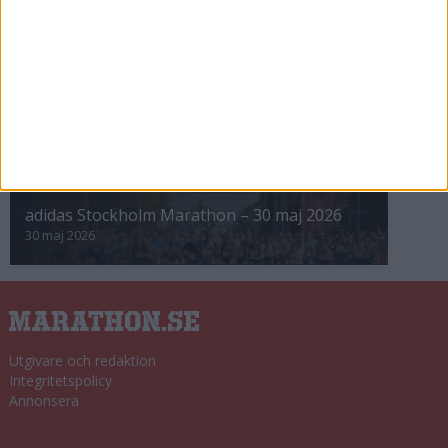
8 nov 2025
Winter Run Stockholm • 31 januari 2026
31 jan 2026
adidas Premiärmilen 28 mars 2026
28 mar 2026
adidas Stockholm Marathon – 30 maj 2026
30 maj 2026
Utgivare och redaktion
Integritetspolicy
Annonsera