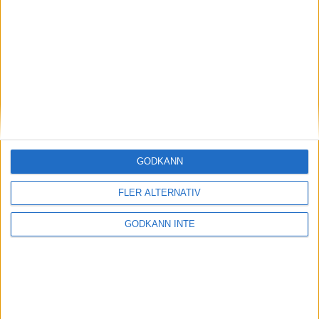
Magdalena Thorselltrivs i bergen
23 jun 1998
Svenskar sprangSydafrikas Vasalopp
18 jun 1998
Borneo: Gäst på drakens berg
22 dec 1997
• Arkiv
• Reseberättelser från
ASIEN
GODKÄNN
Berlin Marathon - ett lopp genom
historien
FLER ALTERNATIV
8 okt 1995
• Arkiv
• Reseberättelser från
EUROPA
GODKÄNN INTE
INTRESSANTA LOPP
Höstrusket • 8 november