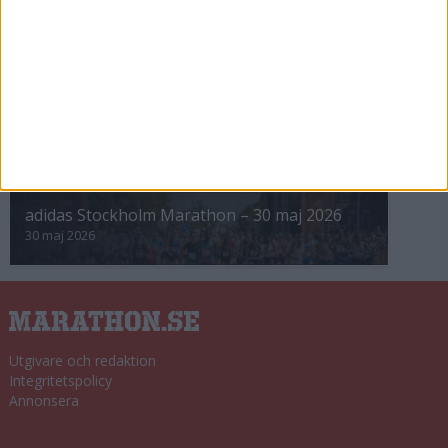
8 nov 2025
Winter Run Stockholm • 31 januari 2026
31 jan 2026
adidas Premiärmilen 28 mars 2026
28 mar 2026
adidas Stockholm Marathon – 30 maj 2026
30 maj 2026
Utgivare och redaktion
Integritetspolicy
Annonsera