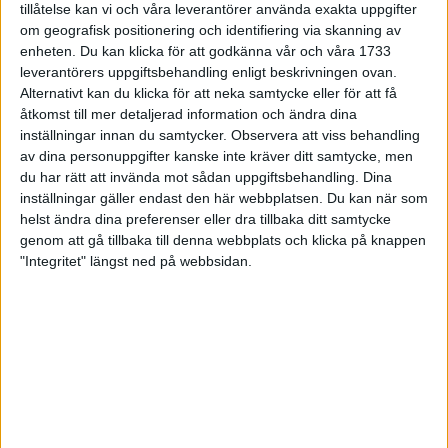
tillåtelse kan vi och våra leverantörer använda exakta uppgifter
27 jun 1998
om geografisk positionering och identifiering via skanning av
enheten. Du kan klicka för att godkänna vår och våra 1733
I år fick Andervang kransen
leverantörers uppgiftsbehandling enligt beskrivningen ovan.
Alternativt kan du klicka för att neka samtycke eller för att få
27 jun 1998
åtkomst till mer detaljerad information och ändra dina
inställningar innan du samtycker.
Observera att viss behandling
Intresset ökar för Lidingöloppet
av dina personuppgifter kanske inte kräver ditt samtycke, men
26 jun 1998
du har rätt att invända mot sådan uppgiftsbehandling. Dina
inställningar gäller endast den här webbplatsen. Du kan när som
Värmemara
helst ändra dina preferenser eller dra tillbaka ditt samtycke
väntarvärldsmästaraspiranter
genom att gå tillbaka till denna webbplats och klicka på knappen
24 jun 1998
"Integritet" längst ned på webbsidan.
Mutolas världsrekord godkänns ej
23 jun 1998
Jisses, vilket partyi San Diego!
23 jun 1998