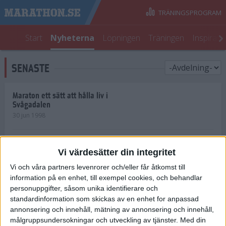
TRÄNINGSPROGRAM
Start
Nyheterna
Löpningen
Träningen
Inspirati
SENASTE
Maraton ett sätt att hålla liv i
Svågadalen
30 jun 1998
Juniorrekord på löpande band
Vi värdesätter din integritet
29 jun 1998
Vi och våra partners levenrorer och/eller får åtkomst till
information på en enhet, till exempel cookies, och behandlar
Norrlänningar firade semester i
Strängnäs
personuppgifter, såsom unika identifierare och
28 jun 1998
standardinformation som skickas av en enhet for anpassad
annonsering och innehåll, mätning av annonsering och innehåll,
målgruppsundersokningar och utveckling av tjänster.
Med din
Maratonlöparna bäst i Trosa