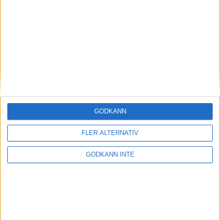
Magdalena Thorselltrivs i bergen
23 jun 1998
Svenskar sprangSydafrikas Vasalopp
18 jun 1998
Borneo: Gäst på drakens berg
22 dec 1997
• Arkiv
• Reseberättelser från
ASIEN
GODKÄNN
Berlin Marathon - ett lopp genom
historien
FLER ALTERNATIV
8 okt 1995
• Arkiv
• Reseberättelser från
EUROPA
GODKÄNN INTE
INTRESSANTA LOPP
Höstrusket • 8 november