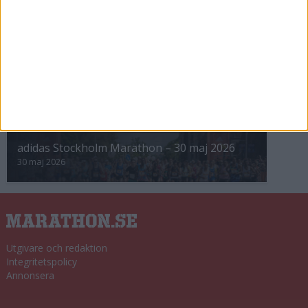
8 nov 2025
Winter Run Stockholm • 31 januari 2026
31 jan 2026
adidas Premiärmilen 28 mars 2026
28 mar 2026
adidas Stockholm Marathon – 30 maj 2026
30 maj 2026
Utgivare och redaktion
Integritetspolicy
Annonsera