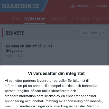
TRÄNINGSPROGRAM
Start
Nyheterna
Löpningen
Träningen
Inspirati
SENASTE
Maraton ett sätt att hålla liv i
Svågadalen
30 jun 1998
Juniorrekord på löpande band
Vi värdesätter din integritet
29 jun 1998
Vi och våra partners levenrorer och/eller får åtkomst till
information på en enhet, till exempel cookies, och behandlar
Norrlänningar firade semester i
Strängnäs
personuppgifter, såsom unika identifierare och
28 jun 1998
standardinformation som skickas av en enhet for anpassad
annonsering och innehåll, mätning av annonsering och innehåll,
målgruppsundersokningar och utveckling av tjänster.
Med din
Maratonlöparna bäst i Trosa