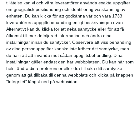
tillåtelse kan vi och våra leverantörer använda exakta uppgifter
27 jun 1998
om geografisk positionering och identifiering via skanning av
enheten. Du kan klicka för att godkänna vår och våra 1733
I år fick Andervang kransen
leverantörers uppgiftsbehandling enligt beskrivningen ovan.
Alternativt kan du klicka för att neka samtycke eller för att få
27 jun 1998
åtkomst till mer detaljerad information och ändra dina
inställningar innan du samtycker.
Observera att viss behandling
Intresset ökar för Lidingöloppet
av dina personuppgifter kanske inte kräver ditt samtycke, men
26 jun 1998
du har rätt att invända mot sådan uppgiftsbehandling. Dina
inställningar gäller endast den här webbplatsen. Du kan när som
Värmemara
helst ändra dina preferenser eller dra tillbaka ditt samtycke
väntarvärldsmästaraspiranter
genom att gå tillbaka till denna webbplats och klicka på knappen
24 jun 1998
"Integritet" längst ned på webbsidan.
Mutolas världsrekord godkänns ej
23 jun 1998
Jisses, vilket partyi San Diego!
23 jun 1998